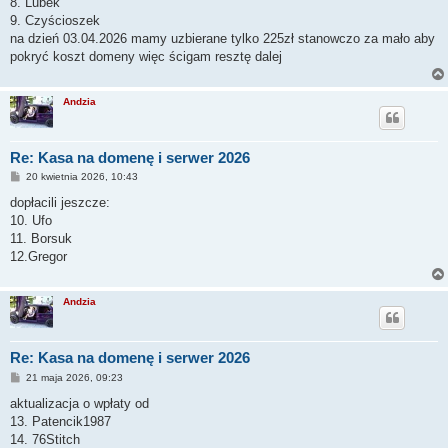
8. Lubek
9. Czyścioszek
na dzień 03.04.2026 mamy uzbierane tylko 225zł stanowczo za mało aby
pokryć koszt domeny więc ścigam resztę dalej
Andzia
Re: Kasa na domenę i serwer 2026
P
20 kwietnia 2026, 10:43
o
s
dopłacili jeszcze:
t
10. Ufo
11. Borsuk
12.Gregor
Andzia
Re: Kasa na domenę i serwer 2026
P
21 maja 2026, 09:23
o
s
aktualizacja o wpłaty od
t
13. Patencik1987
14. 76Stitch