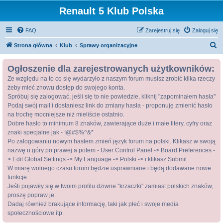
Renault 5 Klub Polska
FAQ
Zarejestruj się
Zaloguj się
S
Strona główna
Klub
Sprawy organizacyjne
z
Ogłoszenie dla zarejestrowanych użytkowników:
u
Ze względu na to co się wydarzyło z naszym forum musisz zrobić kilka rzeczy
k
żeby mieć znowu dostęp do swojego konta.
a
Spróbuj się zalogować, jeśli się to nie powiedzie, kliknij "zapominałem hasła"
j
Podaj swój mail i dostaniesz link do zmiany hasła - proponuję zmienić hasło
na trochę mocniejsze niż mieliście ostatnio.
Dobre hasło to minimum 8 znaków, zawierające duże i małe litery, cyfry oraz
znaki specjalne jak - !@#$%^&*
Po zalogowaniu nowym hasłem zmień język forum na polski. Klikasz w swoją
nazwę u góry po prawej a potem - User Control Panel -> Board Preferences -
> Edit Global Settings -> My Language -> Polski -> i klikasz Submit
W miarę wolnego czasu forum będzie usprawniane i będą dodawane nowe
funkcje.
Jeśli pojawiły się w twoim profilu dziwne "krzaczki" zamiast polskich znaków,
proszę popraw je.
Dadaj również brakujące informację, taki jak płeć i swoje media
społecznościowe itp.