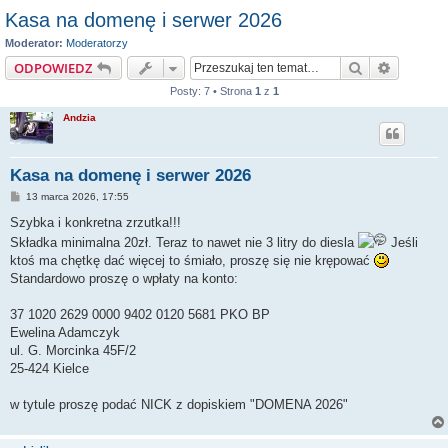
Kasa na domenę i serwer 2026
Moderator:
Moderatorzy
Szukaj
Wyszuki
ODPOWIEDZ
Posty: 7 • Strona
1
z
1
Andzia
Kasa na domenę i serwer 2026
P
13 marca 2026, 17:55
o
s
Szybka i konkretna zrzutka!!!
t
Składka minimalna 20zł. Teraz to nawet nie 3 litry do diesla
Jeśli
ktoś ma chętkę dać więcej to śmiało, proszę się nie krępować
Standardowo proszę o wpłaty na konto:
37 1020 2629 0000 9402 0120 5681 PKO BP
Ewelina Adamczyk
ul. G. Morcinka 45F/2
25-424 Kielce
w tytule proszę podać NICK z dopiskiem "DOMENA 2026"