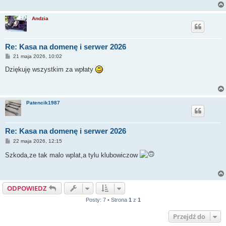
Andzia
Re: Kasa na domenę i serwer 2026
P
21 maja 2026, 10:02
o
s
Dziękuję wszystkim za wpłaty
t
Patencik1987
Re: Kasa na domenę i serwer 2026
P
22 maja 2026, 12:15
o
s
Szkoda,ze tak malo wplat,a tylu klubowiczow
t
ODPOWIEDZ
Posty: 7 • Strona
1
z
1
Przejdź do