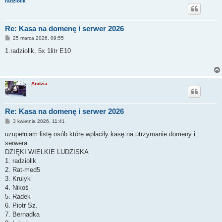
radziolik
Re: Kasa na domenę i serwer 2026
P
25 marca 2026, 09:55
o
s
1.radziolik, 5x 1litr E10
t
Andzia
Re: Kasa na domenę i serwer 2026
P
3 kwietnia 2026, 11:41
o
s
uzupełniam listę osób które wpłaciły kasę na utrzymanie domeny i
t
serwera
DZIĘKI WIELKIE LUDZISKA
1. radziolik
2. Rat-med5
3. Krulyk
4. Nikoś
5. Radek
6. Piotr Sz.
7. Bernadka