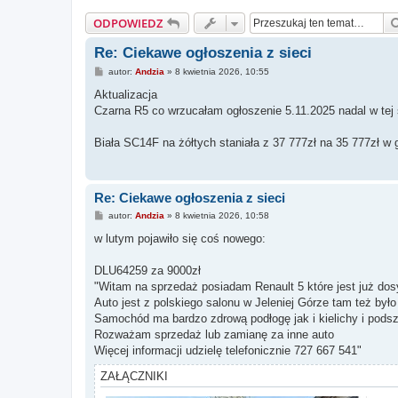
ODPOWIEDZ
Re: Ciekawe ogłoszenia z sieci
P
autor:
Andzia
»
8 kwietnia 2026, 10:55
o
s
Aktualizacja
t
Czarna R5 co wrzucałam ogłoszenie 5.11.2025 nadal w tej 
Biała SC14F na żółtych staniała z 37 777zł na 35 777zł w g
Re: Ciekawe ogłoszenia z sieci
P
autor:
Andzia
»
8 kwietnia 2026, 10:58
o
s
w lutym pojawiło się coś nowego:
t
DLU64259 za 9000zł
"Witam na sprzedaż posiadam Renault 5 które jest już do
Auto jest z polskiego salonu w Jeleniej Górze tam też by
Samochód ma bardzo zdrową podłogę jak i kielichy i podsz
Rozważam sprzedaż lub zamianę za inne auto
Więcej informacji udzielę telefonicznie 727 667 541"
ZAŁĄCZNIKI