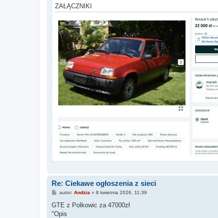
ZAŁĄCZNIKI
Re: Ciekawe ogłoszenia z sieci
P
autor:
Andzia
»
8 kwietnia 2026, 11:39
o
s
GTE z Polkowic za 47000zł
t
"Opis