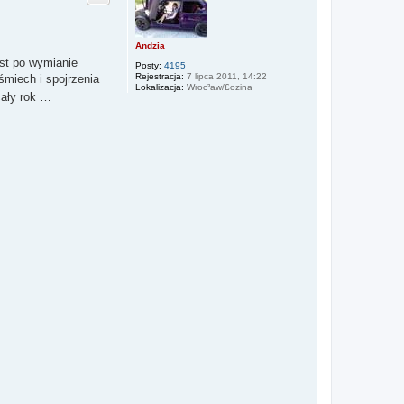
r
ę
Andzia
est po wymianie
Posty:
4195
Rejestracja:
7 lipca 2011, 14:22
śmiech i spojrzenia
Lokalizacja:
Wroc³aw/£ozina
cały rok …