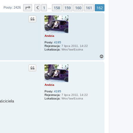
Strona
162
z
162
1
158
159
160
161
162
Poprzednia
Posty: 2426
…
Andzia
Posty:
4195
Rejestracja:
7 lipca 2011, 14:22
Lokalizacja:
Wroc³aw/£ozina
N
a
g
ó
r
ę
Andzia
Posty:
4195
Rejestracja:
7 lipca 2011, 14:22
Lokalizacja:
Wroc³aw/£ozina
ściciela