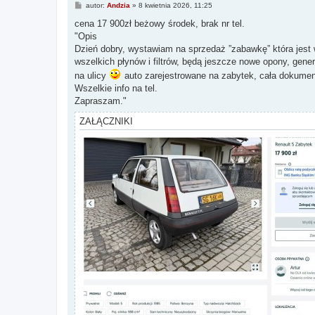
P
autor:
Andzia
»
8 kwietnia 2026, 11:25
o
s
cena 17 900zł beżowy środek, brak nr tel.
t
"Opis
Dzień dobry, wystawiam na sprzedaż ”zabawkę” która jest 
wszelkich płynów i filtrów, będą jeszcze nowe opony, gener
na ulicy
auto zarejestrowane na zabytek, cała dokument
Wszelkie info na tel.
Zapraszam."
ZAŁĄCZNIKI