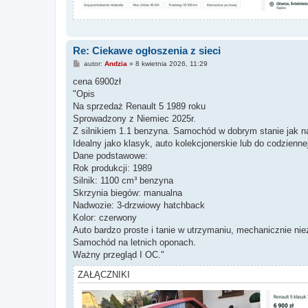
Re: Ciekawe ogłoszenia z sieci
P
autor:
Andzia
»
8 kwietnia 2026, 11:29
o
s
cena 6900zł
t
"Opis
Na sprzedaż Renault 5 1989 roku
Sprowadzony z Niemiec 2025r.
Z silnikiem 1.1 benzyna. Samochód w dobrym stanie jak n
Idealny jako klasyk, auto kolekcjonerskie lub do codzienne
Dane podstawowe:
Rok produkcji: 1989
Silnik: 1100 cm³ benzyna
Skrzynia biegów: manualna
Nadwozie: 3-drzwiowy hatchback
Kolor: czerwony
Auto bardzo proste i tanie w utrzymaniu, mechanicznie nie
Samochód na letnich oponach.
Ważny przegląd I OC."
ZAŁĄCZNIKI