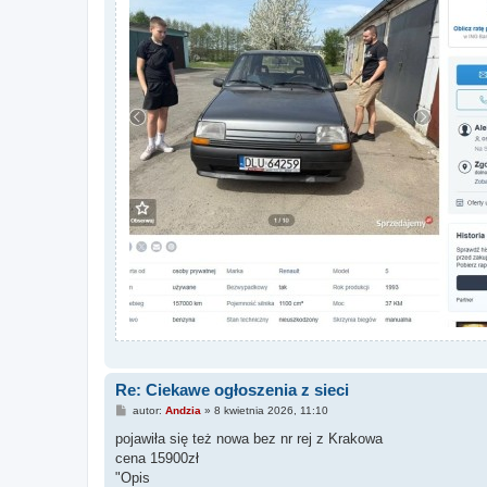
Re: Ciekawe ogłoszenia z sieci
P
autor:
Andzia
»
8 kwietnia 2026, 11:10
o
s
pojawiła się też nowa bez nr rej z Krakowa
t
cena 15900zł
"Opis