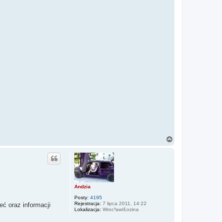
N
a
g
ó
r
ę
Andzia
Posty:
4195
Rejestracja:
7 lipca 2011, 14:22
ć oraz informacji
Lokalizacja:
Wroc³aw/£ozina