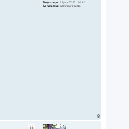
Rejestracja:
7 lipca 2011, 14:22
Lokalizacja:
Wroc³aw/£ozina
N
a
g
ó