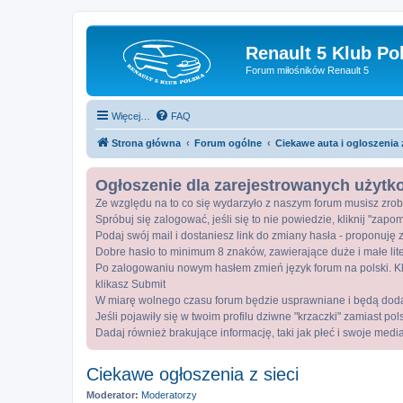
Renault 5 Klub Po
Forum miłośników Renault 5
Więcej…
FAQ
Strona główna
Forum ogólne
Ciekawe auta i ogloszenia z
Ogłoszenie dla zarejestrowanych użyt
Ze względu na to co się wydarzyło z naszym forum musisz zrob
Spróbuj się zalogować, jeśli się to nie powiedzie, kliknij "zap
Podaj swój mail i dostaniesz link do zmiany hasła - proponuję z
Dobre hasło to minimum 8 znaków, zawierające duże i małe lite
Po zalogowaniu nowym hasłem zmień język forum na polski. Kli
klikasz Submit
W miarę wolnego czasu forum będzie usprawniane i będą dod
Jeśli pojawiły się w twoim profilu dziwne "krzaczki" zamiast po
Dadaj również brakujące informację, taki jak płeć i swoje medi
Ciekawe ogłoszenia z sieci
Moderator:
Moderatorzy