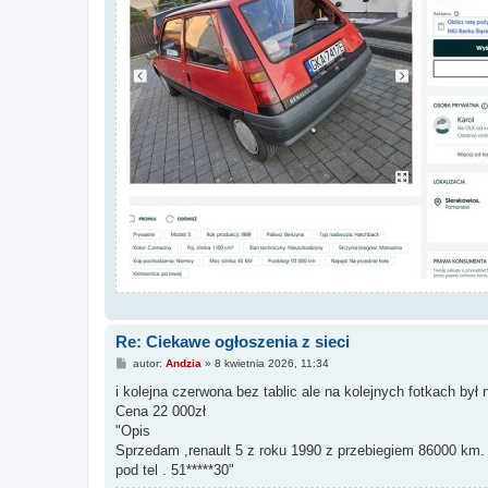
Re: Ciekawe ogłoszenia z sieci
P
autor:
Andzia
»
8 kwietnia 2026, 11:34
o
s
i kolejna czerwona bez tablic ale na kolejnych fotkach był
t
Cena 22 000zł
"Opis
Sprzedam ,renault 5 z roku 1990 z przebiegiem 86000 km. 
pod tel . 51*****30"