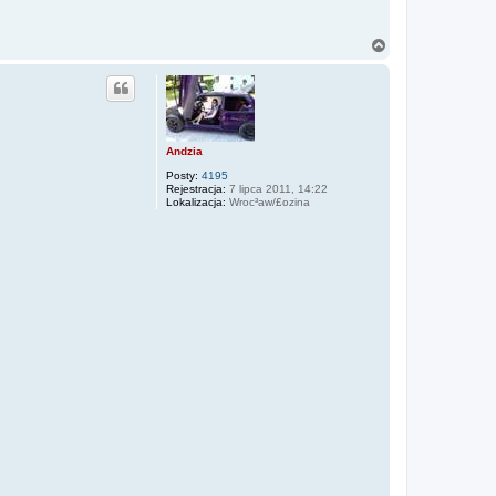
N
a
g
ó
r
ę
Andzia
Posty:
4195
Rejestracja:
7 lipca 2011, 14:22
Lokalizacja:
Wroc³aw/£ozina