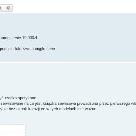
Szukaj
Wyszukiwanie zaawansowane
samej cenie 19 900zł
rudniu i tak trzyma ciągle cenę.
syć rzadko spotykane
ło serwisowane na co jest książka serwisowa prowadzona przez pierwszego wła
ybie bez oznak korozji co w tych modelach jest ważne