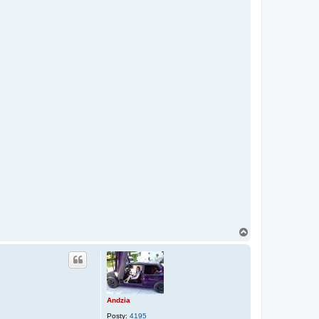
N
a
g
ó
r
ę
Andzia
Posty:
4195