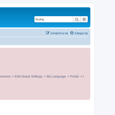
Szukaj
Wyszukiwanie z
Zarejestruj się
Zaloguj się
ences -> Edit Global Settings -> My Language -> Polski -> i