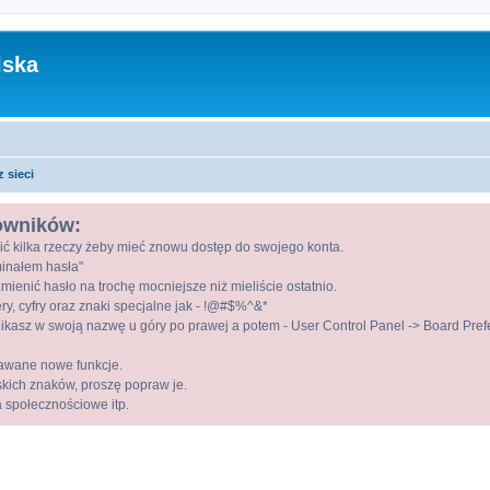
lska
 sieci
kowników:
ić kilka rzeczy żeby mieć znowu dostęp do swojego konta.
ominałem hasła"
mienić hasło na trochę mocniejsze niż mieliście ostatnio.
ry, cyfry oraz znaki specjalne jak - !@#$%^&*
kasz w swoją nazwę u góry po prawej a potem - User Control Panel -> Board Prefer
awane nowe funkcje.
lskich znaków, proszę popraw je.
a społecznościowe itp.