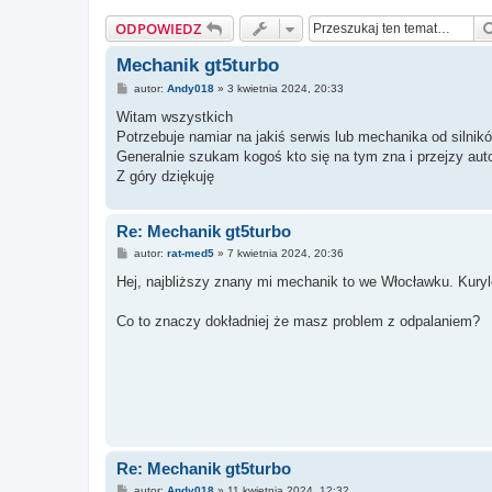
ODPOWIEDZ
Mechanik gt5turbo
P
autor:
Andy018
»
3 kwietnia 2024, 20:33
o
s
Witam wszystkich
t
Potrzebuje namiar na jakiś serwis lub mechanika od silnik
Generalnie szukam kogoś kto się na tym zna i przejzy auto
Z góry dziękuję
Re: Mechanik gt5turbo
P
autor:
rat-med5
»
7 kwietnia 2024, 20:36
o
s
Hej, najbliższy znany mi mechanik to we Włocławku. Kuryl
t
Co to znaczy dokładniej że masz problem z odpalaniem?
Re: Mechanik gt5turbo
P
autor:
Andy018
»
11 kwietnia 2024, 12:32