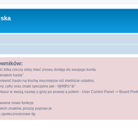
lska
kowników:
ić kilka rzeczy żeby mieć znowu dostęp do swojego konta.
ominałem hasła"
mienić hasło na trochę mocniejsze niż mieliście ostatnio.
ry, cyfry oraz znaki specjalne jak - !@#$%^&*
kasz w swoją nazwę u góry po prawej a potem - User Control Panel -> Board Prefer
awane nowe funkcje.
lskich znaków, proszę popraw je.
a społecznościowe itp.