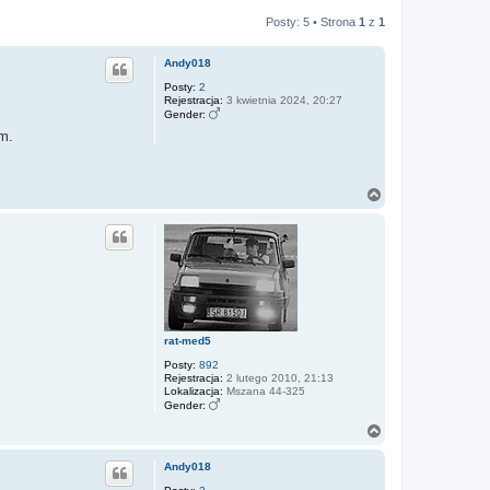
Posty: 5 • Strona
1
z
1
Andy018
Posty:
2
Rejestracja:
3 kwietnia 2024, 20:27
Gender:
em.
N
a
g
ó
r
ę
rat-med5
Posty:
892
Rejestracja:
2 lutego 2010, 21:13
Lokalizacja:
Mszana 44-325
Gender:
N
a
g
Andy018
ó