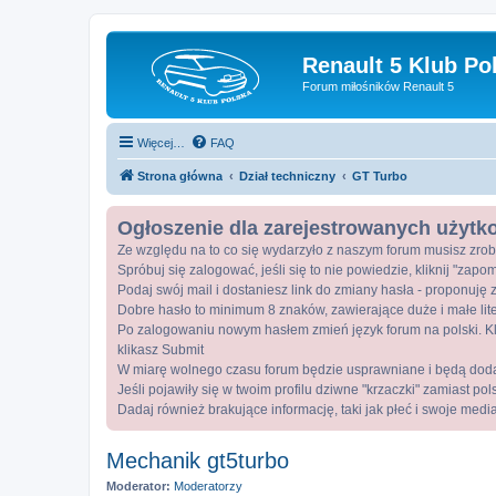
Renault 5 Klub Po
Forum miłośników Renault 5
Więcej…
FAQ
Strona główna
Dział techniczny
GT Turbo
Ogłoszenie dla zarejestrowanych użyt
Ze względu na to co się wydarzyło z naszym forum musisz zrob
Spróbuj się zalogować, jeśli się to nie powiedzie, kliknij "zap
Podaj swój mail i dostaniesz link do zmiany hasła - proponuję z
Dobre hasło to minimum 8 znaków, zawierające duże i małe lite
Po zalogowaniu nowym hasłem zmień język forum na polski. Kli
klikasz Submit
W miarę wolnego czasu forum będzie usprawniane i będą dod
Jeśli pojawiły się w twoim profilu dziwne "krzaczki" zamiast po
Dadaj również brakujące informację, taki jak płeć i swoje medi
Mechanik gt5turbo
Moderator:
Moderatorzy