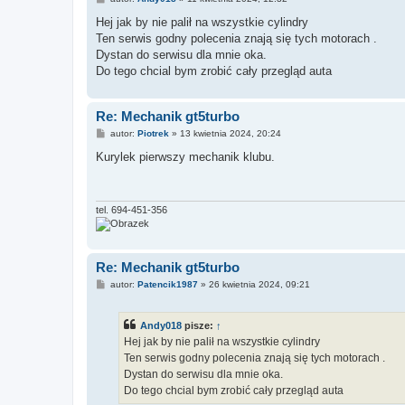
o
s
Hej jak by nie palił na wszystkie cylindry
t
Ten serwis godny polecenia znają się tych motorach .
Dystan do serwisu dla mnie oka.
Do tego chcial bym zrobić cały przegląd auta
Re: Mechanik gt5turbo
P
autor:
Piotrek
»
13 kwietnia 2024, 20:24
o
s
Kurylek pierwszy mechanik klubu.
t
tel. 694-451-356
Re: Mechanik gt5turbo
P
autor:
Patencik1987
»
26 kwietnia 2024, 09:21
o
s
t
Andy018
pisze:
↑
Hej jak by nie palił na wszystkie cylindry
Ten serwis godny polecenia znają się tych motorach .
Dystan do serwisu dla mnie oka.
Do tego chcial bym zrobić cały przegląd auta