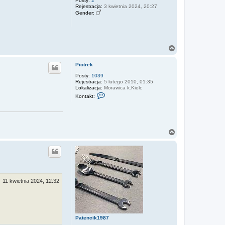
r
Posty:
2
Rejestracja:
3 kwietnia 2024, 20:27
ę
Gender:
N
a
g
Piotrek
ó
r
Posty:
1039
Rejestracja:
5 lutego 2010, 01:35
ę
Lokalizacja:
Morawica k.Kielc
S
Kontakt:
k
o
n
t
a
k
N
t
a
u
g
j
ó
s
r
i
ę
ę
z
P
11 kwietnia 2024, 12:32
i
o
t
r
e
k
Patencik1987