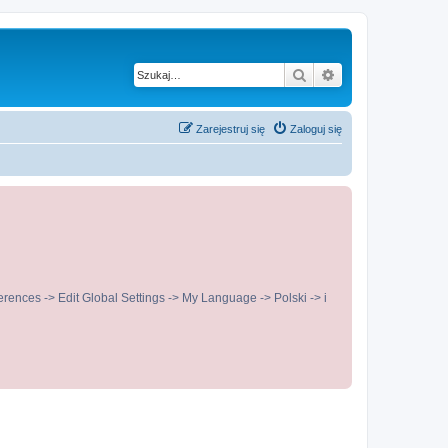
Szukaj
Wyszukiwanie z
Zarejestruj się
Zaloguj się
ences -> Edit Global Settings -> My Language -> Polski -> i