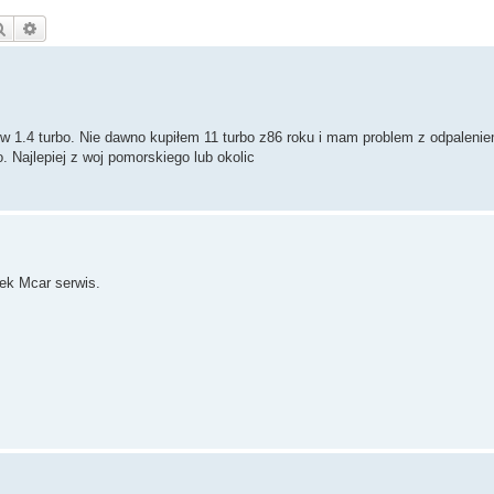
Szukaj
Wyszukiwanie zaawansowane
ów 1.4 turbo. Nie dawno kupiłem 11 turbo z86 roku i mam problem z odpaleni
. Najlepiej z woj pomorskiego lub okolic
ek Mcar serwis.