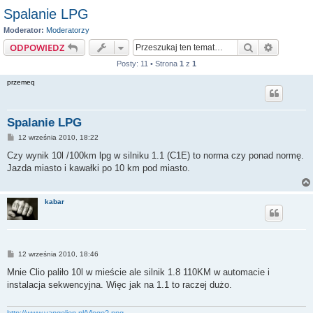
Spalanie LPG
Moderator:
Moderatorzy
Szukaj
Wyszuki
ODPOWIEDZ
Posty: 11 • Strona
1
z
1
przemeq
Spalanie LPG
P
12 września 2010, 18:22
o
s
Czy wynik 10l /100km lpg w silniku 1.1 (C1E) to norma czy ponad normę.
t
Jazda miasto i kawałki po 10 km pod miasto.
kabar
P
12 września 2010, 18:46
o
s
Mnie Clio paliło 10l w mieście ale silnik 1.8 110KM w automacie i
t
instalacja sekwencyjna. Więc jak na 1.1 to raczej dużo.
http://www.vangelion.pl/Vlogo2.png