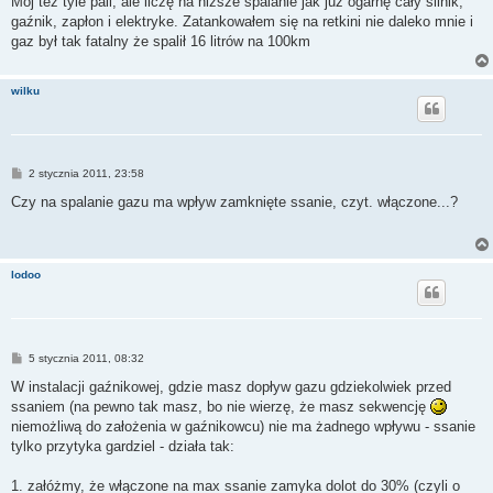
Mój też tyle pali, ale liczę na niższe spalanie jak już ogarnę cały silnik,
t
gaźnik, zapłon i elektryke. Zatankowałem się na retkini nie daleko mnie i
gaz był tak fatalny że spalił 16 litrów na 100km
wilku
P
2 stycznia 2011, 23:58
o
s
Czy na spalanie gazu ma wpływ zamknięte ssanie, czyt. włączone...?
t
lodoo
P
5 stycznia 2011, 08:32
o
s
W instalacji gaźnikowej, gdzie masz dopływ gazu gdziekolwiek przed
t
ssaniem (na pewno tak masz, bo nie wierzę, że masz sekwencję
niemożliwą do założenia w gaźnikowcu) nie ma żadnego wpływu - ssanie
tylko przytyka gardziel - działa tak:
1. załóżmy, że włączone na max ssanie zamyka dolot do 30% (czyli o