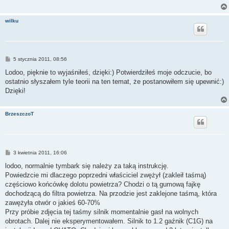
wilku
P
5 stycznia 2011, 08:56
o
s
Lodoo, pięknie to wyjaśniłeś, dzięki:) Potwierdziłeś moje odczucie, bo
t
ostatnio słyszałem tyle teorii na ten temat, że postanowiłem się upewnić:)
Dzięki!
BrzeszczoT
P
3 kwietnia 2011, 16:06
o
s
lodoo, normalnie tymbark się należy za taką instrukcję.
t
Powiedzcie mi dlaczego poprzedni właściciel zwężył (zakleił taśmą)
częściowo końcówkę dolotu powietrza? Chodzi o tą gumową fajkę
dochodzącą do filtra powietrza. Na przodzie jest zaklejone taśmą, która
zawężyła otwór o jakieś 60-70%
Przy próbie zdjęcia tej taśmy silnik momentalnie gasł na wolnych
obrotach. Dalej nie eksperymentowałem. Silnik to 1.2 gaźnik (C1G) na