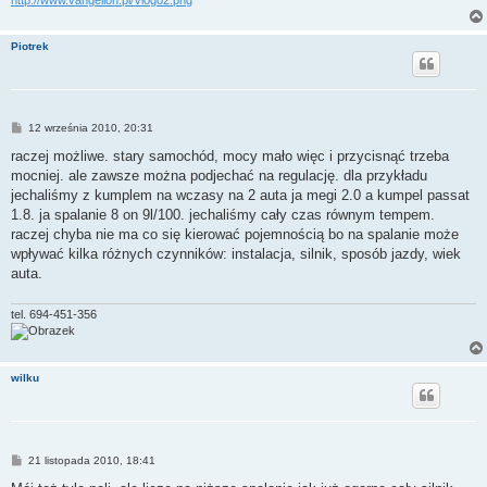
Piotrek
P
12 września 2010, 20:31
o
s
raczej możliwe. stary samochód, mocy mało więc i przycisnąć trzeba
t
mocniej. ale zawsze można podjechać na regulację. dla przykładu
jechaliśmy z kumplem na wczasy na 2 auta ja megi 2.0 a kumpel passat
1.8. ja spalanie 8 on 9l/100. jechaliśmy cały czas równym tempem.
raczej chyba nie ma co się kierować pojemnością bo na spalanie może
wpływać kilka różnych czynników: instalacja, silnik, sposób jazdy, wiek
auta.
tel. 694-451-356
wilku
P
21 listopada 2010, 18:41
o
s