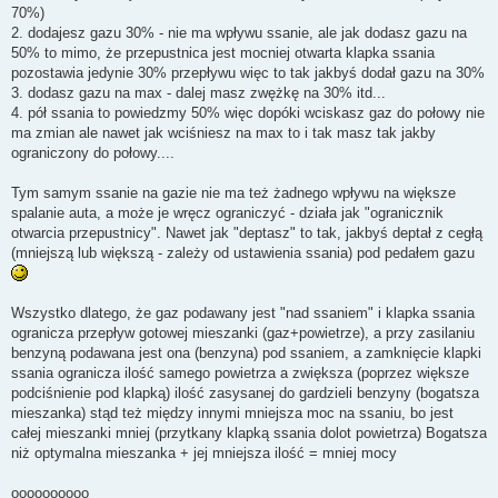
70%)
2. dodajesz gazu 30% - nie ma wpływu ssanie, ale jak dodasz gazu na
50% to mimo, że przepustnica jest mocniej otwarta klapka ssania
pozostawia jedynie 30% przepływu więc to tak jakbyś dodał gazu na 30%
3. dodasz gazu na max - dalej masz zwężkę na 30% itd...
4. pół ssania to powiedzmy 50% więc dopóki wciskasz gaz do połowy nie
ma zmian ale nawet jak wciśniesz na max to i tak masz tak jakby
ograniczony do połowy....
Tym samym ssanie na gazie nie ma też żadnego wpływu na większe
spalanie auta, a może je wręcz ograniczyć - działa jak "ogranicznik
otwarcia przepustnicy". Nawet jak "deptasz" to tak, jakbyś deptał z cegłą
(mniejszą lub większą - zależy od ustawienia ssania) pod pedałem gazu
Wszystko dlatego, że gaz podawany jest "nad ssaniem" i klapka ssania
ogranicza przepływ gotowej mieszanki (gaz+powietrze), a przy zasilaniu
benzyną podawana jest ona (benzyna) pod ssaniem, a zamknięcie klapki
ssania ogranicza ilość samego powietrza a zwiększa (poprzez większe
podciśnienie pod klapką) ilość zasysanej do gardzieli benzyny (bogatsza
mieszanka) stąd też między innymi mniejsza moc na ssaniu, bo jest
całej mieszanki mniej (przytkany klapką ssania dolot powietrza) Bogatsza
niż optymalna mieszanka + jej mniejsza ilość = mniej mocy
oooooooooo