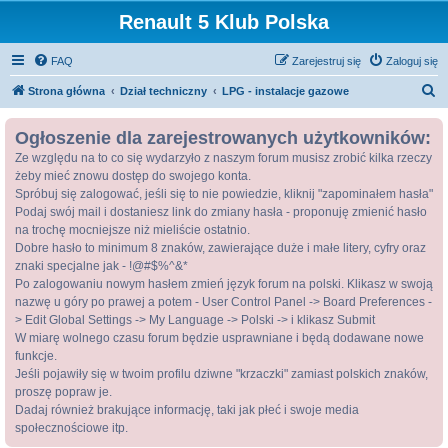
Renault 5 Klub Polska
FAQ
Zarejestruj się
Zaloguj się
S
Strona główna
Dział techniczny
LPG - instalacje gazowe
z
Ogłoszenie dla zarejestrowanych użytkowników:
u
Ze względu na to co się wydarzyło z naszym forum musisz zrobić kilka rzeczy
k
żeby mieć znowu dostęp do swojego konta.
a
Spróbuj się zalogować, jeśli się to nie powiedzie, kliknij "zapominałem hasła"
j
Podaj swój mail i dostaniesz link do zmiany hasła - proponuję zmienić hasło
na trochę mocniejsze niż mieliście ostatnio.
Dobre hasło to minimum 8 znaków, zawierające duże i małe litery, cyfry oraz
znaki specjalne jak - !@#$%^&*
Po zalogowaniu nowym hasłem zmień język forum na polski. Klikasz w swoją
nazwę u góry po prawej a potem - User Control Panel -> Board Preferences -
> Edit Global Settings -> My Language -> Polski -> i klikasz Submit
W miarę wolnego czasu forum będzie usprawniane i będą dodawane nowe
funkcje.
Jeśli pojawiły się w twoim profilu dziwne "krzaczki" zamiast polskich znaków,
proszę popraw je.
Dadaj również brakujące informację, taki jak płeć i swoje media
społecznościowe itp.