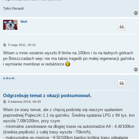
Tylko Renault
Wolf
P
5 maja 2011, 20:41
o
s
Witam u mnie ostatnio wyszło 8 litrów na 100km i to na ładnych górkach
t
po Bieszczadach więc nie ma takiej tragedii po małej regeneracji gaźnika
i wymianie membran w reduktorze
a.d.a.m.
Odgrzebuję temat z okazji podsumowań.
P
6 kwietnia 2016, 09:45
o
s
Wiem że stary temat, ale z chęcią podzielę się naszym spalaniem
t
poprzedniej Piąteczki 1.1 na gaźniku. Średnia spalania LPG z 84 tys. km
wyszła 7,09l/100km, przy czym
- minimalne zanotowane na długiej trasie na autostradzie A4 - 4,4l/100km
(średnia prędkość z całej trasy wyszła ~70km/h),
- maksymalne po mieście ~9,5l/100km bardzo krótkie trasy odpalanie