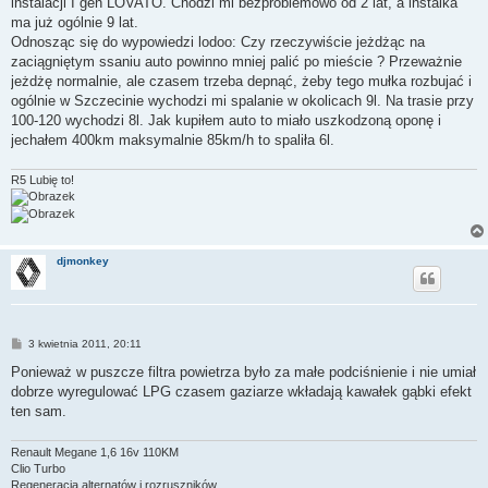
instalacji I gen LOVATO. Chodzi mi bezproblemowo od 2 lat, a instalka
ma już ogólnie 9 lat.
Odnosząc się do wypowiedzi lodoo: Czy rzeczywiście jeżdżąc na
zaciągniętym ssaniu auto powinno mniej palić po mieście ? Przeważnie
jeżdżę normalnie, ale czasem trzeba depnąć, żeby tego mułka rozbujać i
ogólnie w Szczecinie wychodzi mi spalanie w okolicach 9l. Na trasie przy
100-120 wychodzi 8l. Jak kupiłem auto to miało uszkodzoną oponę i
jechałem 400km maksymalnie 85km/h to spaliła 6l.
R5 Lubię to!
djmonkey
P
3 kwietnia 2011, 20:11
o
s
Ponieważ w puszcze filtra powietrza było za małe podciśnienie i nie umiał
t
dobrze wyregulować LPG czasem gaziarze wkładają kawałek gąbki efekt
ten sam.
Renault Megane 1,6 16v 110KM
Clio Turbo
Regeneracja alternatów i rozruszników