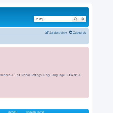
Szukaj
Wyszukiwanie z
Zarejestruj się
Zaloguj się
ences -> Edit Global Settings -> My Language -> Polski -> i
POSTY
OSTATNI POST