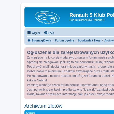
Renault 5 Klub Po
Forum miłośników Renault 5
Więcej…
FAQ
Strona główna
Forum ogólne
Spotkania / Zloty
Archiw
Ogłoszenie dla zarejestrowanych użyt
Ze względu na to co się wydarzyło z naszym forum musisz zrob
Spróbuj się zalogować, jeśli się to nie powiedzie, kliknij "zap
Podaj swój mail i dostaniesz link do zmiany hasła - proponuję z
Dobre hasło to minimum 8 znaków, zawierające duże i małe lite
Po zalogowaniu nowym hasłem zmień język forum na polski. Kli
klikasz Submit
W miarę wolnego czasu forum będzie usprawniane i będą dod
Jeśli pojawiły się w twoim profilu dziwne "krzaczki" zamiast po
Dadaj również brakujące informację, taki jak płeć i swoje medi
Archiwum zlotów
FORUM