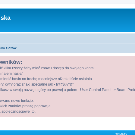
lska
um zlotów
kowników:
ić kilka rzeczy żeby mieć znowu dostęp do swojego konta.
ominałem hasła"
mienić hasło na trochę mocniejsze niż mieliście ostatnio.
ry, cyfry oraz znaki specjalne jak - !@#$%^&*
kasz w swoją nazwę u góry po prawej a potem - User Control Panel -> Board Prefer
awane nowe funkcje.
lskich znaków, proszę popraw je.
a społecznościowe itp.
TEMATY