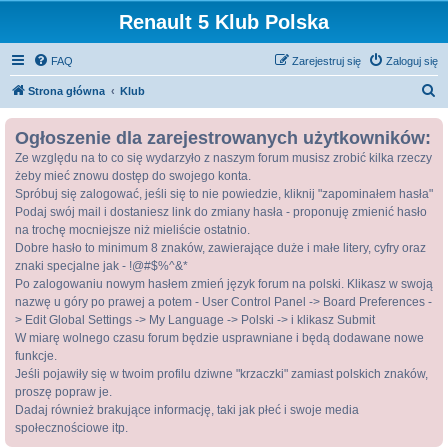
Renault 5 Klub Polska
FAQ
Zarejestruj się
Zaloguj się
S
Strona główna
Klub
z
Ogłoszenie dla zarejestrowanych użytkowników:
u
Ze względu na to co się wydarzyło z naszym forum musisz zrobić kilka rzeczy
k
żeby mieć znowu dostęp do swojego konta.
a
Spróbuj się zalogować, jeśli się to nie powiedzie, kliknij "zapominałem hasła"
j
Podaj swój mail i dostaniesz link do zmiany hasła - proponuję zmienić hasło
na trochę mocniejsze niż mieliście ostatnio.
Dobre hasło to minimum 8 znaków, zawierające duże i małe litery, cyfry oraz
znaki specjalne jak - !@#$%^&*
Po zalogowaniu nowym hasłem zmień język forum na polski. Klikasz w swoją
nazwę u góry po prawej a potem - User Control Panel -> Board Preferences -
> Edit Global Settings -> My Language -> Polski -> i klikasz Submit
W miarę wolnego czasu forum będzie usprawniane i będą dodawane nowe
funkcje.
Jeśli pojawiły się w twoim profilu dziwne "krzaczki" zamiast polskich znaków,
proszę popraw je.
Dadaj również brakujące informację, taki jak płeć i swoje media
społecznościowe itp.