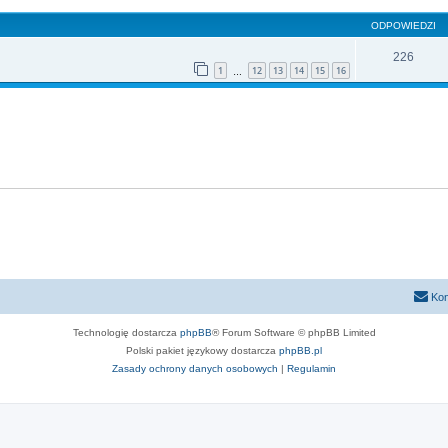
ODPOWIEDZI
226
1
12
13
14
15
16
…
Kon
Technologię dostarcza
phpBB
® Forum Software © phpBB Limited
Polski pakiet językowy dostarcza
phpBB.pl
Zasady ochrony danych osobowych
|
Regulamin