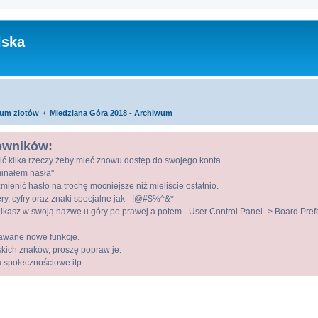
lska
um zlotów
Miedziana Góra 2018 - Archiwum
kowników:
ić kilka rzeczy żeby mieć znowu dostęp do swojego konta.
ominałem hasła"
mienić hasło na trochę mocniejsze niż mieliście ostatnio.
ry, cyfry oraz znaki specjalne jak - !@#$%^&*
kasz w swoją nazwę u góry po prawej a potem - User Control Panel -> Board Prefer
awane nowe funkcje.
lskich znaków, proszę popraw je.
a społecznościowe itp.
szukiwanie zaawansowane