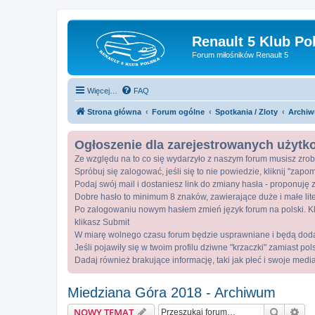
Renault 5 Klub Po
Forum miłośników Renault 5
Więcej…
FAQ
Strona główna
Forum ogólne
Spotkania / Zloty
Archiw
Ogłoszenie dla zarejestrowanych użyt
Ze względu na to co się wydarzyło z naszym forum musisz zrob
Spróbuj się zalogować, jeśli się to nie powiedzie, kliknij "zap
Podaj swój mail i dostaniesz link do zmiany hasła - proponuję z
Dobre hasło to minimum 8 znaków, zawierające duże i małe lite
Po zalogowaniu nowym hasłem zmień język forum na polski. Kli
klikasz Submit
W miarę wolnego czasu forum będzie usprawniane i będą dod
Jeśli pojawiły się w twoim profilu dziwne "krzaczki" zamiast po
Dadaj również brakujące informację, taki jak płeć i swoje medi
Miedziana Góra 2018 - Archiwum
Szukaj
Wy
NOWY TEMAT