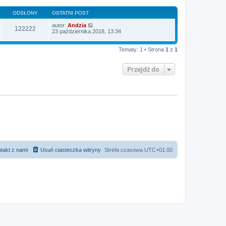
ODSŁONY
OSTATNI POST
autor:
Andzia
122222
23 października 2018, 13:34
Tematy: 1 • Strona
1
z
1
Przejdź do
takt z nami
Usuń ciasteczka witryny
Strefa czasowa
UTC+01:00