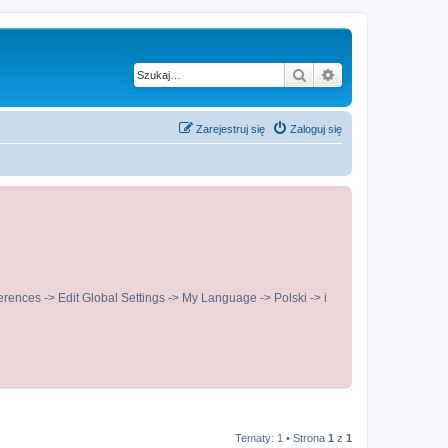
Szukaj
Wyszukiwanie z
Zarejestruj się
Zaloguj się
ences -> Edit Global Settings -> My Language -> Polski -> i
Tematy: 1 • Strona
1
z
1