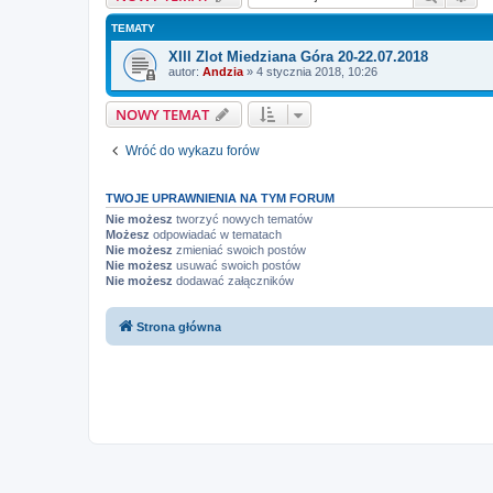
TEMATY
XIII Zlot Miedziana Góra 20-22.07.2018
autor:
Andzia
»
4 stycznia 2018, 10:26
NOWY TEMAT
Wróć do wykazu forów
TWOJE UPRAWNIENIA NA TYM FORUM
Nie możesz
tworzyć nowych tematów
Możesz
odpowiadać w tematach
Nie możesz
zmieniać swoich postów
Nie możesz
usuwać swoich postów
Nie możesz
dodawać załączników
Strona główna