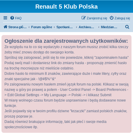
Renault 5 Klub Polska
FAQ
Zarejestruj się
Zaloguj się
S
Strona główna
Forum ogólne
Spotkania / Zloty
Archiwum zlotów
Miedziana Góra 2017- Archiwum
z
Ogłoszenie dla zarejestrowanych użytkowników:
u
Ze względu na to co się wydarzyło z naszym forum musisz zrobić kilka rzeczy
k
żeby mieć znowu dostęp do swojego konta.
a
Spróbuj się zalogować, jeśli się to nie powiedzie, kliknij "zapominałem hasła"
j
Podaj swój mail i dostaniesz link do zmiany hasła - proponuję zmienić hasło
na trochę mocniejsze niż mieliście ostatnio.
Dobre hasło to minimum 8 znaków, zawierające duże i małe litery, cyfry oraz
znaki specjalne jak - !@#$%^&*
Po zalogowaniu nowym hasłem zmień język forum na polski. Klikasz w swoją
nazwę u góry po prawej a potem - User Control Panel -> Board Preferences -
> Edit Global Settings -> My Language -> Polski -> i klikasz Submit
W miarę wolnego czasu forum będzie usprawniane i będą dodawane nowe
funkcje.
Jeśli pojawiły się w twoim profilu dziwne "krzaczki" zamiast polskich znaków,
proszę popraw je.
Dadaj również brakujące informację, taki jak płeć i swoje media
społecznościowe itp.