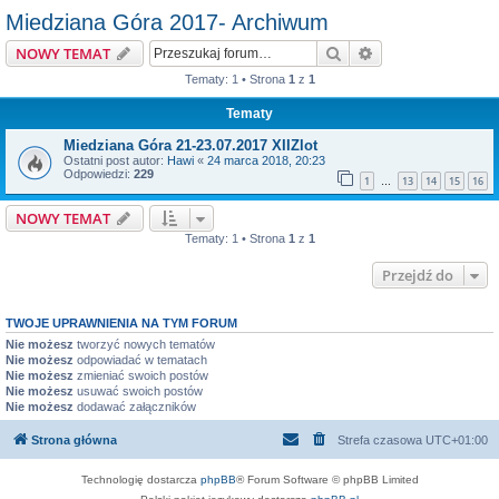
Miedziana Góra 2017- Archiwum
Szukaj
Wyszukiwanie z
NOWY TEMAT
Tematy: 1 • Strona
1
z
1
Tematy
Miedziana Góra 21-23.07.2017 XIIZlot
Ostatni post autor:
Hawi
«
24 marca 2018, 20:23
Odpowiedzi:
229
1
13
14
15
16
…
NOWY TEMAT
Tematy: 1 • Strona
1
z
1
Przejdź do
TWOJE UPRAWNIENIA NA TYM FORUM
Nie możesz
tworzyć nowych tematów
Nie możesz
odpowiadać w tematach
Nie możesz
zmieniać swoich postów
Nie możesz
usuwać swoich postów
Nie możesz
dodawać załączników
Strona główna
Strefa czasowa
UTC+01:00
Technologię dostarcza
phpBB
® Forum Software © phpBB Limited