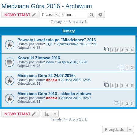
Miedziana Góra 2016 - Archiwum
Szukaj
Wyszukiwanie z
NOWY TEMAT
Tematy: 4 • Strona
1
z
1
Tematy
Powroty i wrażenia po "Miedziance" 2016
Ostatni post autor:
TQT
«
2 października 2016, 21:21
Odpowiedzi:
67
1
2
3
4
5
Koszulki Zlotowe 2016
Ostatni post autor:
lodoo
«
24 lipca 2016, 15:28
Odpowiedzi:
25
1
2
Miedziana Góra 22-24.07.2016r.
Ostatni post autor:
Andzia
«
22 lipca 2016, 12:05
Odpowiedzi:
63
1
2
3
4
5
Miedziana Góra 2016 - składka zlotowa
Ostatni post autor:
Andzia
«
20 lipca 2016, 15:50
Odpowiedzi:
31
1
2
3
NOWY TEMAT
Tematy: 4 • Strona
1
z
1
Przejdź do