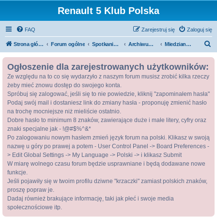
Renault 5 Klub Polska
FAQ
Zarejestruj się
Zaloguj się
S
Strona główna
Forum ogólne
Spotkania / Zloty
Archiwum zlotów
Miedziana Góra 2016 - Archiwum
z
Ogłoszenie dla zarejestrowanych użytkowników:
u
Ze względu na to co się wydarzyło z naszym forum musisz zrobić kilka rzeczy
k
żeby mieć znowu dostęp do swojego konta.
a
Spróbuj się zalogować, jeśli się to nie powiedzie, kliknij "zapominałem hasła"
j
Podaj swój mail i dostaniesz link do zmiany hasła - proponuję zmienić hasło
na trochę mocniejsze niż mieliście ostatnio.
Dobre hasło to minimum 8 znaków, zawierające duże i małe litery, cyfry oraz
znaki specjalne jak - !@#$%^&*
Po zalogowaniu nowym hasłem zmień język forum na polski. Klikasz w swoją
nazwę u góry po prawej a potem - User Control Panel -> Board Preferences -
> Edit Global Settings -> My Language -> Polski -> i klikasz Submit
W miarę wolnego czasu forum będzie usprawniane i będą dodawane nowe
funkcje.
Jeśli pojawiły się w twoim profilu dziwne "krzaczki" zamiast polskich znaków,
proszę popraw je.
Dadaj również brakujące informację, taki jak płeć i swoje media
społecznościowe itp.