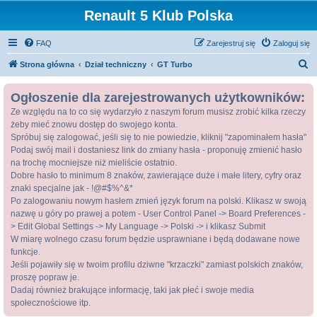
Renault 5 Klub Polska
FAQ
Zarejestruj się
Zaloguj się
S
Strona główna
Dział techniczny
GT Turbo
z
Ogłoszenie dla zarejestrowanych użytkowników:
u
Ze względu na to co się wydarzyło z naszym forum musisz zrobić kilka rzeczy
k
żeby mieć znowu dostęp do swojego konta.
a
Spróbuj się zalogować, jeśli się to nie powiedzie, kliknij "zapominałem hasła"
j
Podaj swój mail i dostaniesz link do zmiany hasła - proponuję zmienić hasło
na trochę mocniejsze niż mieliście ostatnio.
Dobre hasło to minimum 8 znaków, zawierające duże i małe litery, cyfry oraz
znaki specjalne jak - !@#$%^&*
Po zalogowaniu nowym hasłem zmień język forum na polski. Klikasz w swoją
nazwę u góry po prawej a potem - User Control Panel -> Board Preferences -
> Edit Global Settings -> My Language -> Polski -> i klikasz Submit
W miarę wolnego czasu forum będzie usprawniane i będą dodawane nowe
funkcje.
Jeśli pojawiły się w twoim profilu dziwne "krzaczki" zamiast polskich znaków,
proszę popraw je.
Dadaj również brakujące informację, taki jak płeć i swoje media
społecznościowe itp.