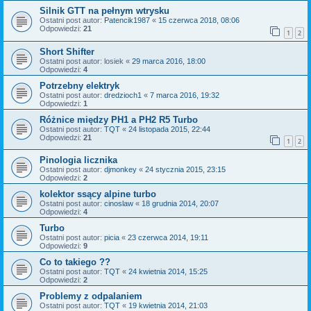
Silnik GTT na pełnym wtrysku
Ostatni post autor:
Patencik1987
«
15 czerwca 2018, 08:06
Odpowiedzi:
21
1
2
Short Shifter
Ostatni post autor:
losiek
«
29 marca 2016, 18:00
Odpowiedzi:
4
Potrzebny elektryk
Ostatni post autor:
dredzioch1
«
7 marca 2016, 19:32
Odpowiedzi:
1
Różnice między PH1 a PH2 R5 Turbo
Ostatni post autor:
TQT
«
24 listopada 2015, 22:44
Odpowiedzi:
21
1
2
Pinologia licznika
Ostatni post autor:
djmonkey
«
24 stycznia 2015, 23:15
Odpowiedzi:
2
kolektor ssący alpine turbo
Ostatni post autor:
cinoslaw
«
18 grudnia 2014, 20:07
Odpowiedzi:
4
Turbo
Ostatni post autor:
picia
«
23 czerwca 2014, 19:11
Odpowiedzi:
9
Co to takiego ??
Ostatni post autor:
TQT
«
24 kwietnia 2014, 15:25
Odpowiedzi:
2
Problemy z odpalaniem
Ostatni post autor:
TQT
«
19 kwietnia 2014, 21:03