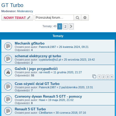
GT Turbo
Moderator:
Moderatorzy
Szukaj
Wyszukiwanie z
NOWY TEMAT
1
2
Następna
Tematy: 49
Tematy
Mechanik gt5turbo
Ostatni post autor:
Patencik1987
«
26 kwietnia 2024, 09:21
Odpowiedzi:
4
schemat elektryczny gt turbo
Ostatni post autor:
cypisturbo@o2.pl
«
25 września 2023, 19:42
Odpowiedzi:
2
Gaźnik i jego przypadłośći
Ostatni post autor:
rat-med5
«
11 grudnia 2020, 21:27
Odpowiedzi:
55
1
2
3
4
Czas ożywić dział GT Turbo
Ostatni post autor:
Patencik1987
«
2 października 2020, 13:31
Odpowiedzi:
7
Czerwony dywan Renault 5 GTT - pomocy
Ostatni post autor:
Hawi
«
19 maja 2020, 21:02
Odpowiedzi:
8
Renault 5 GT Turbo
Ostatni post autor:
ClintBarton
«
30 czerwca 2018, 07:16