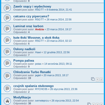
Odpowiedzi:
8
Zawór ssący i wydechowy
Ostatni post autor:
R5GTT
«
8 kwietnia 2014, 21:41
catcams czy pipercams?
Ostatni post autor:
R5GTT
«
26 marca 2014, 22:56
Laminat oraz karbon
Ostatni post autor:
Andzia
«
23 marca 2014, 19:17
Odpowiedzi:
4
kute tłoki Wossner, a skok tłoka
Ostatni post autor:
R5GTT
«
23 marca 2014, 02:13
Odpowiedzi:
6
Osłony nadkoli
Ostatni post autor:
Hawi
«
12 grudnia 2013, 22:56
Odpowiedzi:
7
Pompa paliwa
Ostatni post autor:
potas
«
14 września 2013, 09:11
Odpowiedzi:
9
Chłodzenie Turbo Renatki
Ostatni post autor:
jagiel
«
20 marca 2013, 18:17
Odpowiedzi:
19
1
2
czujnik spalania stukowego
Ostatni post autor:
RYCHO35
«
26 stycznia 2013, 23:36
Odpowiedzi:
2
Modyfikacje
Ostatni post autor:
serrwieprzu
«
26 stycznia 2013, 22:54
Odpowiedzi:
38
1
2
3