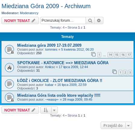
Miedziana Góra 2009 - Archiwum
Moderator:
Moderatorzy
Szukaj
Wyszukiwanie z
NOWY TEMAT
Tematy: 4 • Strona
1
z
1
Tematy
Miedziana góra 2009 17-19.07.2009
Ostatni post autor:
tommies
«
5 kwietnia 2012, 06:20
Odpowiedzi:
250
1
14
15
16
17
…
SPOTKANIE - KATOWICE ==> MIEDZIANA GÓRA
Ostatni post autor:
Kniksc
«
17 lipca 2009, 12:44
Odpowiedzi:
31
1
2
3
ŁÓDŹ i OKOLICE - ZLOT MIEDZIANA GÓRA !!
Ostatni post autor:
kabar
«
16 lipca 2009, 22:59
Odpowiedzi:
3
Miedziana Góra lista osób ktore wplacily !!!!!
Ostatni post autor:
-=wasq=-
«
28 maja 2009, 09:45
NOWY TEMAT
Tematy: 4 • Strona
1
z
1
Przejdź do