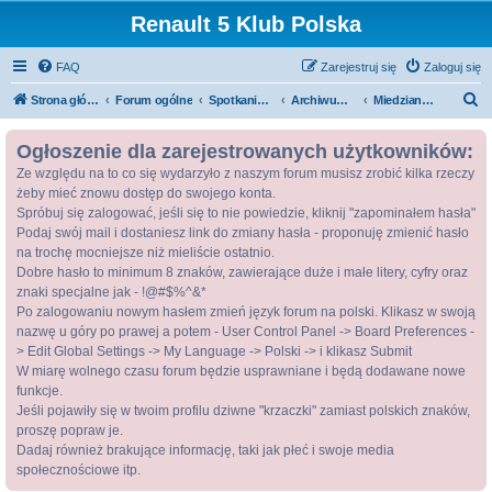
Renault 5 Klub Polska
FAQ
Zarejestruj się
Zaloguj się
S
Strona główna
Forum ogólne
Spotkania / Zloty
Archiwum zlotów
Miedziana Góra 2009 - Archiwum
z
Ogłoszenie dla zarejestrowanych użytkowników:
u
Ze względu na to co się wydarzyło z naszym forum musisz zrobić kilka rzeczy
k
żeby mieć znowu dostęp do swojego konta.
a
Spróbuj się zalogować, jeśli się to nie powiedzie, kliknij "zapominałem hasła"
j
Podaj swój mail i dostaniesz link do zmiany hasła - proponuję zmienić hasło
na trochę mocniejsze niż mieliście ostatnio.
Dobre hasło to minimum 8 znaków, zawierające duże i małe litery, cyfry oraz
znaki specjalne jak - !@#$%^&*
Po zalogowaniu nowym hasłem zmień język forum na polski. Klikasz w swoją
nazwę u góry po prawej a potem - User Control Panel -> Board Preferences -
> Edit Global Settings -> My Language -> Polski -> i klikasz Submit
W miarę wolnego czasu forum będzie usprawniane i będą dodawane nowe
funkcje.
Jeśli pojawiły się w twoim profilu dziwne "krzaczki" zamiast polskich znaków,
proszę popraw je.
Dadaj również brakujące informację, taki jak płeć i swoje media
społecznościowe itp.