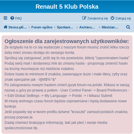
Renault 5 Klub Polska
FAQ
Zarejestruj się
Zaloguj się
S
Strona główna
Forum ogólne
Spotkania / Zloty
Archiwum zlotów
Miedziana Góra 2009 - Archiwum
z
Ogłoszenie dla zarejestrowanych użytkowników:
u
Ze względu na to co się wydarzyło z naszym forum musisz zrobić kilka rzeczy
k
żeby mieć znowu dostęp do swojego konta.
a
Spróbuj się zalogować, jeśli się to nie powiedzie, kliknij "zapominałem hasła"
j
Podaj swój mail i dostaniesz link do zmiany hasła - proponuję zmienić hasło
na trochę mocniejsze niż mieliście ostatnio.
Dobre hasło to minimum 8 znaków, zawierające duże i małe litery, cyfry oraz
znaki specjalne jak - !@#$%^&*
Po zalogowaniu nowym hasłem zmień język forum na polski. Klikasz w swoją
nazwę u góry po prawej a potem - User Control Panel -> Board Preferences -
> Edit Global Settings -> My Language -> Polski -> i klikasz Submit
W miarę wolnego czasu forum będzie usprawniane i będą dodawane nowe
funkcje.
Jeśli pojawiły się w twoim profilu dziwne "krzaczki" zamiast polskich znaków,
proszę popraw je.
Dadaj również brakujące informację, taki jak płeć i swoje media
społecznościowe itp.