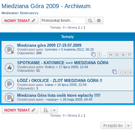
Miedziana Góra 2009 - Archiwum
Moderator:
Moderatorzy
Szukaj
Wyszukiwanie z
NOWY TEMAT
Tematy: 4 • Strona
1
z
1
Tematy
Miedziana góra 2009 17-19.07.2009
Ostatni post autor:
tommies
«
5 kwietnia 2012, 06:20
Odpowiedzi:
250
1
14
15
16
17
…
SPOTKANIE - KATOWICE ==> MIEDZIANA GÓRA
Ostatni post autor:
Kniksc
«
17 lipca 2009, 12:44
Odpowiedzi:
31
1
2
3
ŁÓDŹ i OKOLICE - ZLOT MIEDZIANA GÓRA !!
Ostatni post autor:
kabar
«
16 lipca 2009, 22:59
Odpowiedzi:
3
Miedziana Góra lista osób ktore wplacily !!!!!
Ostatni post autor:
-=wasq=-
«
28 maja 2009, 09:45
NOWY TEMAT
Tematy: 4 • Strona
1
z
1
Przejdź do