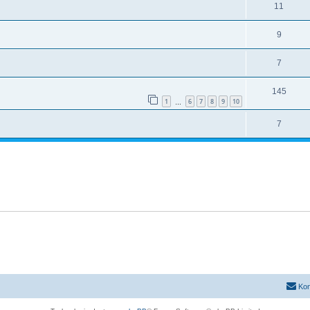
11
9
7
145
1
6
7
8
9
10
…
7
Kon