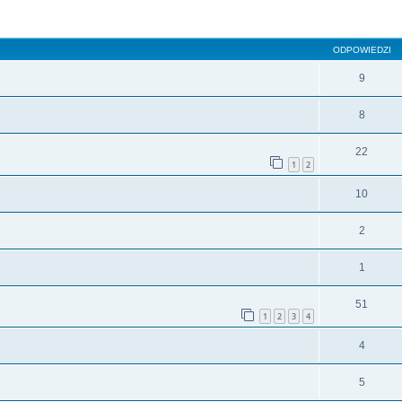
szukiwanie zaawansowane
ODPOWIEDZI
9
8
22
1
2
10
2
1
51
1
2
3
4
4
5