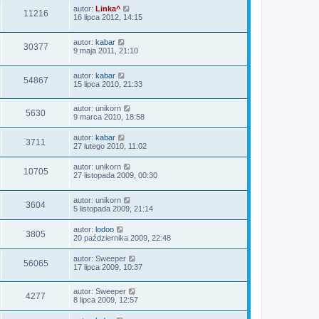
autor:
Linka^
11216
16 lipca 2012, 14:15
autor:
kabar
30377
9 maja 2011, 21:10
autor:
kabar
54867
15 lipca 2010, 21:33
autor:
unikorn
5630
9 marca 2010, 18:58
autor:
kabar
3711
27 lutego 2010, 11:02
autor:
unikorn
10705
27 listopada 2009, 00:30
autor:
unikorn
3604
5 listopada 2009, 21:14
autor:
lodoo
3805
20 października 2009, 22:48
autor:
Sweeper
56065
17 lipca 2009, 10:37
autor:
Sweeper
4277
8 lipca 2009, 12:57