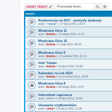
Szukaj
Wy
NOWY TEMAT
TEMATY
Konkurencję na 2017 - pomysły dyskusje
autor:
-=wasq=-
»
27 lipca 2016, 13:24
Miedziana Góra 11
autor:
Andzia
»
12 lutego 2016, 11:33
Miedziana Góra 10
autor:
Andzia
»
4 maja 2015, 09:53
Miedziana Góra 9
autor:
Andzia
»
17 kwietnia 2014, 21:41
linki Yutube
autor:
Andzia
»
10 lipca 2014, 10:08
Kalendarz na rok 2014
autor:
Andzia
»
19 września 2013, 18:50
Miedziana Góra 8
autor:
Andzia
»
28 lutego 2013, 13:57
Internetowi napinacze
autor:
unikorn
»
28 lipca 2013, 15:04
Usuwanie użytkowników
autor:
Linka^
»
23 lipca 2013, 12:36