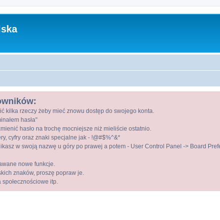
lska
kowników:
ić kilka rzeczy żeby mieć znowu dostęp do swojego konta.
ominałem hasła"
mienić hasło na trochę mocniejsze niż mieliście ostatnio.
ry, cyfry oraz znaki specjalne jak - !@#$%^&*
kasz w swoją nazwę u góry po prawej a potem - User Control Panel -> Board Prefer
awane nowe funkcje.
lskich znaków, proszę popraw je.
a społecznościowe itp.