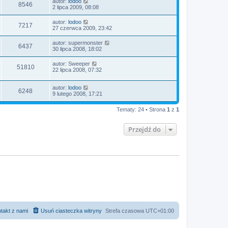
autor:
lodoo
8546
2 lipca 2009, 08:08
autor:
lodoo
7217
27 czerwca 2009, 23:42
autor:
supermonster
6437
30 lipca 2008, 18:02
autor:
Sweeper
51810
22 lipca 2008, 07:32
autor:
lodoo
6248
9 lutego 2008, 17:21
Tematy: 24 • Strona
1
z
1
Przejdź do
takt z nami
Usuń ciasteczka witryny
Strefa czasowa
UTC+01:00