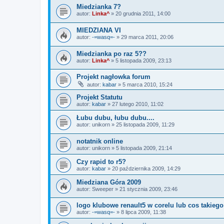
Miedzianka 7?
autor:
Linka^
»
20 grudnia 2011, 14:00
MIEDZIANA VI
autor:
-=wasq=-
»
29 marca 2011, 20:06
Miedzianka po raz 5??
autor:
Linka^
»
5 listopada 2009, 23:13
Projekt nagłowka forum
autor:
kabar
»
5 marca 2010, 15:24
Projekt Statutu
autor:
kabar
»
27 lutego 2010, 11:02
Łubu dubu, łubu dubu....
autor:
unikorn
»
25 listopada 2009, 11:29
notatnik online
autor:
unikorn
»
5 listopada 2009, 21:14
Czy rapid to r5?
autor:
kabar
»
20 października 2009, 14:29
Miedziana Góra 2009
autor:
Sweeper
»
21 stycznia 2009, 23:46
logo klubowe renault5 w corelu lub cos takiego
autor:
-=wasq=-
»
8 lipca 2009, 11:38