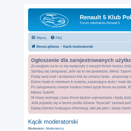
Renault 5 Klub Po
Forum miłośników Renault 5
Więcej…
FAQ
Strona główna
Kącik moderatorski
Ogłoszenie dla zarejestrowanych użyt
Ze względu na to co się wydarzyło z naszym forum musisz zrob
Spróbuj się zalogować, jeśli się to nie powiedzie, kliknij "zap
Podaj swój mail i dostaniesz link do zmiany hasła - proponuję z
Dobre hasło to minimum 8 znaków, zawierające duże i małe lite
Po zalogowaniu nowym hasłem zmień język forum na polski. Kli
klikasz Submit
W miarę wolnego czasu forum będzie usprawniane i będą dod
Jeśli pojawiły się w twoim profilu dziwne "krzaczki" zamiast po
Dadaj również brakujące informację, taki jak płeć i swoje medi
Kącik moderatorski
Moderator:
Moderatorzy