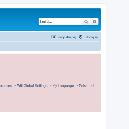
Szukaj
Wyszukiwanie z
Zarejestruj się
Zaloguj się
ences -> Edit Global Settings -> My Language -> Polski -> i