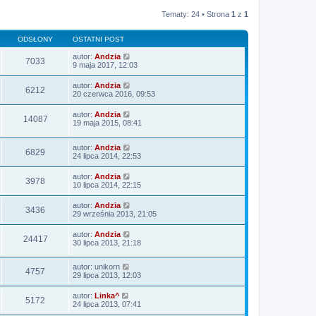
Tematy: 24 • Strona
1
z
1
ODSŁONY
OSTATNI POST
autor:
Andzia
7033
9 maja 2017, 12:03
autor:
Andzia
6212
20 czerwca 2016, 09:53
autor:
Andzia
14087
19 maja 2015, 08:41
autor:
Andzia
6829
24 lipca 2014, 22:53
autor:
Andzia
3978
10 lipca 2014, 22:15
autor:
Andzia
3436
29 września 2013, 21:05
autor:
Andzia
24417
30 lipca 2013, 21:18
autor:
unikorn
4757
29 lipca 2013, 12:03
autor:
Linka^
5172
24 lipca 2013, 07:41