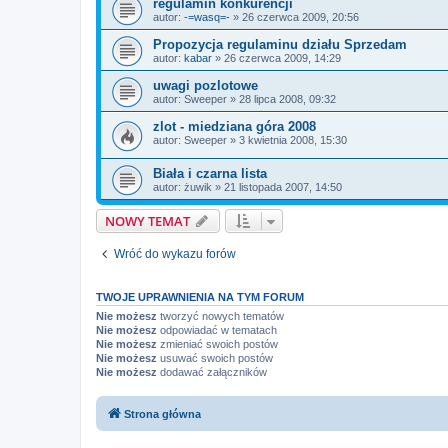
regulamin konkurencji
autor:
-=wasq=-
»
26 czerwca 2009, 20:56
Propozycja regulaminu działu Sprzedam
autor:
kabar
»
26 czerwca 2009, 14:29
uwagi pozlotowe
autor:
Sweeper
»
28 lipca 2008, 09:32
zlot - miedziana góra 2008
autor:
Sweeper
»
3 kwietnia 2008, 15:30
Biała i czarna lista
autor:
żuwik
»
21 listopada 2007, 14:50
NOWY TEMAT
Wróć do wykazu forów
TWOJE UPRAWNIENIA NA TYM FORUM
Nie możesz
tworzyć nowych tematów
Nie możesz
odpowiadać w tematach
Nie możesz
zmieniać swoich postów
Nie możesz
usuwać swoich postów
Nie możesz
dodawać załączników
Strona główna