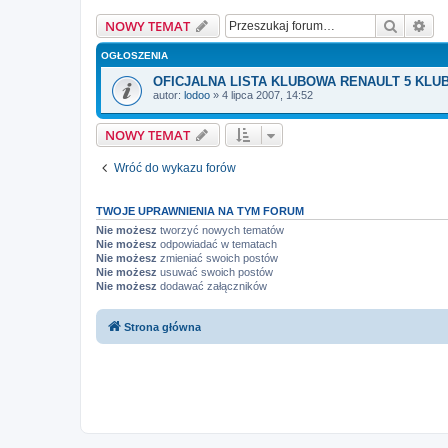
Szukaj
Wy
NOWY TEMAT
OGŁOSZENIA
OFICJALNA LISTA KLUBOWA RENAULT 5 KLU
autor:
lodoo
»
4 lipca 2007, 14:52
NOWY TEMAT
Wróć do wykazu forów
TWOJE UPRAWNIENIA NA TYM FORUM
Nie możesz
tworzyć nowych tematów
Nie możesz
odpowiadać w tematach
Nie możesz
zmieniać swoich postów
Nie możesz
usuwać swoich postów
Nie możesz
dodawać załączników
Strona główna