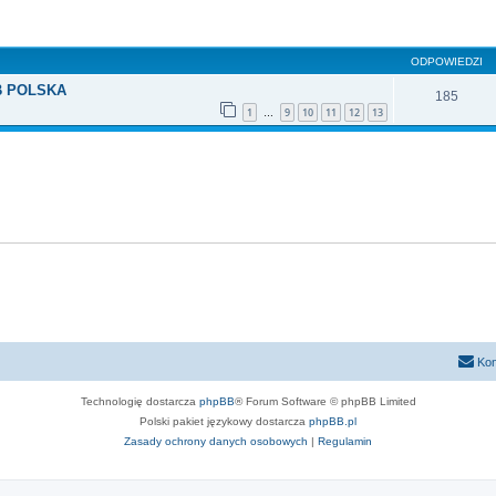
szukiwanie zaawansowane
ODPOWIEDZI
B POLSKA
185
1
9
10
11
12
13
…
Kon
Technologię dostarcza
phpBB
® Forum Software © phpBB Limited
Polski pakiet językowy dostarcza
phpBB.pl
Zasady ochrony danych osobowych
|
Regulamin