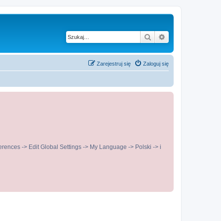
Szukaj
Wyszukiwanie z
Zarejestruj się
Zaloguj się
ences -> Edit Global Settings -> My Language -> Polski -> i