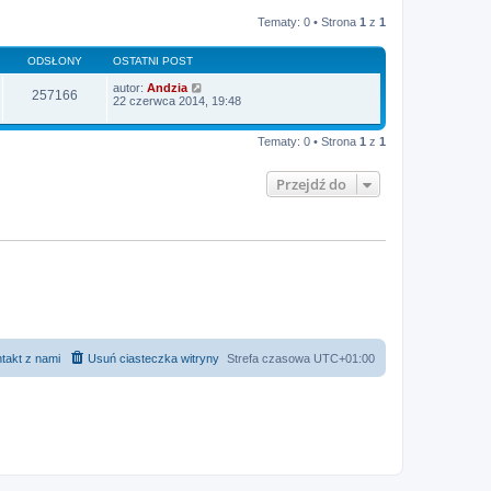
Tematy: 0 • Strona
1
z
1
ODSŁONY
OSTATNI POST
autor:
Andzia
257166
22 czerwca 2014, 19:48
Tematy: 0 • Strona
1
z
1
Przejdź do
takt z nami
Usuń ciasteczka witryny
Strefa czasowa
UTC+01:00