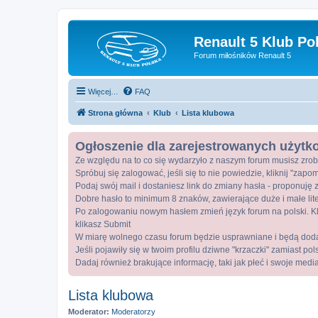
Renault 5 Klub Po
Forum miłośników Renault 5
Więcej…
FAQ
Strona główna
Klub
Lista klubowa
Ogłoszenie dla zarejestrowanych użyt
Ze względu na to co się wydarzyło z naszym forum musisz zrob
Spróbuj się zalogować, jeśli się to nie powiedzie, kliknij "zap
Podaj swój mail i dostaniesz link do zmiany hasła - proponuję z
Dobre hasło to minimum 8 znaków, zawierające duże i małe lite
Po zalogowaniu nowym hasłem zmień język forum na polski. Kli
klikasz Submit
W miarę wolnego czasu forum będzie usprawniane i będą dod
Jeśli pojawiły się w twoim profilu dziwne "krzaczki" zamiast po
Dadaj również brakujące informację, taki jak płeć i swoje medi
Lista klubowa
Moderator:
Moderatorzy