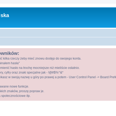
lska
kowników:
ić kilka rzeczy żeby mieć znowu dostęp do swojego konta.
ominałem hasła"
mienić hasło na trochę mocniejsze niż mieliście ostatnio.
ry, cyfry oraz znaki specjalne jak - !@#$%^&*
kasz w swoją nazwę u góry po prawej a potem - User Control Panel -> Board Prefer
awane nowe funkcje.
lskich znaków, proszę popraw je.
a społecznościowe itp.