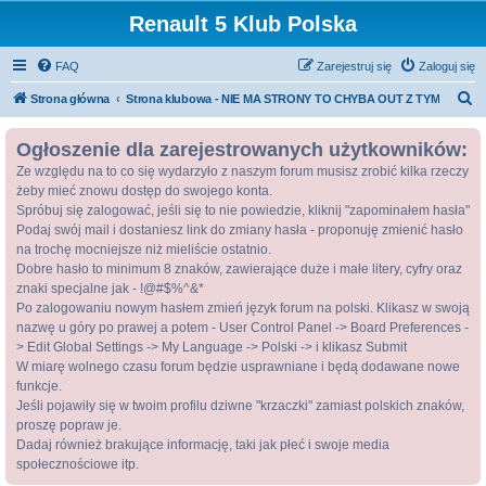
Renault 5 Klub Polska
FAQ
Zarejestruj się
Zaloguj się
S
Strona główna
Strona klubowa - NIE MA STRONY TO CHYBA OUT Z TYM
z
Ogłoszenie dla zarejestrowanych użytkowników:
u
Ze względu na to co się wydarzyło z naszym forum musisz zrobić kilka rzeczy
k
żeby mieć znowu dostęp do swojego konta.
a
Spróbuj się zalogować, jeśli się to nie powiedzie, kliknij "zapominałem hasła"
j
Podaj swój mail i dostaniesz link do zmiany hasła - proponuję zmienić hasło
na trochę mocniejsze niż mieliście ostatnio.
Dobre hasło to minimum 8 znaków, zawierające duże i małe litery, cyfry oraz
znaki specjalne jak - !@#$%^&*
Po zalogowaniu nowym hasłem zmień język forum na polski. Klikasz w swoją
nazwę u góry po prawej a potem - User Control Panel -> Board Preferences -
> Edit Global Settings -> My Language -> Polski -> i klikasz Submit
W miarę wolnego czasu forum będzie usprawniane i będą dodawane nowe
funkcje.
Jeśli pojawiły się w twoim profilu dziwne "krzaczki" zamiast polskich znaków,
proszę popraw je.
Dadaj również brakujące informację, taki jak płeć i swoje media
społecznościowe itp.