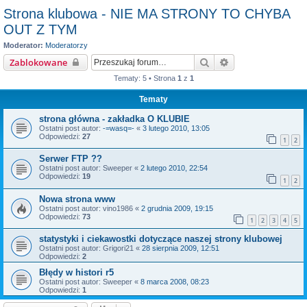
Strona klubowa - NIE MA STRONY TO CHYBA
OUT Z TYM
Moderator:
Moderatorzy
Szukaj
Wyszukiwanie za
Zablokowane
Tematy: 5 • Strona
1
z
1
Tematy
strona główna - zakładka O KLUBIE
Ostatni post autor:
-=wasq=-
«
3 lutego 2010, 13:05
Odpowiedzi:
27
1
2
Serwer FTP ??
Ostatni post autor:
Sweeper
«
2 lutego 2010, 22:54
Odpowiedzi:
19
1
2
Nowa strona www
Ostatni post autor:
vino1986
«
2 grudnia 2009, 19:15
Odpowiedzi:
73
1
2
3
4
5
statystyki i ciekawostki dotyczące naszej strony klubowej
Ostatni post autor:
Grigori21
«
28 sierpnia 2009, 12:51
Odpowiedzi:
2
Błędy w histori r5
Ostatni post autor:
Sweeper
«
8 marca 2008, 08:23
Odpowiedzi:
1