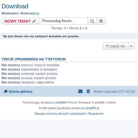
Download
Moderator:
Moderatorzy
Szukaj
Wyszukiwanie z
NOWY TEMAT
Tematy: 0 • Strona
1
z
1
Na tym forum nie ma żadnych tematów ani postów.
Przejdź do
TWOJE UPRAWNIENIA NA TYM FORUM
Nie możesz
tworzyć nowych tematów
Nie możesz
odpowiadać w tematach
Nie możesz
zmieniać swoich postów
Nie możesz
usuwać swoich postów
Nie możesz
dodawać załączników
Strona główna
Strefa czasowa
UTC+01:00
Technologię dostarcza
phpBB
® Forum Software © phpBB Limited
Polski pakiet językowy dostarcza
phpBB.pl
Zasady ochrony danych osobowych
|
Regulamin