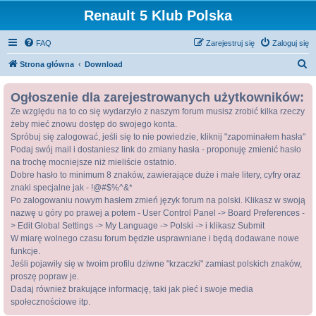
Renault 5 Klub Polska
FAQ
Zarejestruj się
Zaloguj się
S
Strona główna
Download
z
Ogłoszenie dla zarejestrowanych użytkowników:
u
Ze względu na to co się wydarzyło z naszym forum musisz zrobić kilka rzeczy
k
żeby mieć znowu dostęp do swojego konta.
a
Spróbuj się zalogować, jeśli się to nie powiedzie, kliknij "zapominałem hasła"
j
Podaj swój mail i dostaniesz link do zmiany hasła - proponuję zmienić hasło
na trochę mocniejsze niż mieliście ostatnio.
Dobre hasło to minimum 8 znaków, zawierające duże i małe litery, cyfry oraz
znaki specjalne jak - !@#$%^&*
Po zalogowaniu nowym hasłem zmień język forum na polski. Klikasz w swoją
nazwę u góry po prawej a potem - User Control Panel -> Board Preferences -
> Edit Global Settings -> My Language -> Polski -> i klikasz Submit
W miarę wolnego czasu forum będzie usprawniane i będą dodawane nowe
funkcje.
Jeśli pojawiły się w twoim profilu dziwne "krzaczki" zamiast polskich znaków,
proszę popraw je.
Dadaj również brakujące informację, taki jak płeć i swoje media
społecznościowe itp.