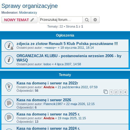
Sprawy organizacyjne
Moderator:
Moderatorzy
Szukaj
Wyszukiwanie z
NOWY TEMAT
Tematy: 22 • Strona
1
z
1
Ogłoszenia
zdjecia ze zlotow Renault 5 Klub Polska poszukiwane !!!
Ostatni post autor:
-=wasq=-
«
18 stycznia 2011, 18:14
ORGANIZACJA KLUBU - postanowienia wrzesien 2006 - by
WASQ
Ostatni post autor:
lodoo
«
4 lipca 2007, 14:58
Tematy
Kasa na domenę i serwer na 2022r
Ostatni post autor:
Andzia
«
21 października 2022, 07:59
Odpowiedzi:
56
1
2
3
4
Kasa na domenę i serwer 2026
Ostatni post autor:
Patencik1987
«
22 maja 2026, 12:15
Odpowiedzi:
6
Kasa na domenę i serwer na 2025 r.
Ostatni post autor:
Andzia
«
19 maja 2025, 11:15
Odpowiedzi:
13
Kasa na domenę i serwer na 2024 r.