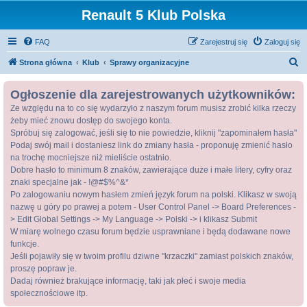
Renault 5 Klub Polska
FAQ
Zarejestruj się
Zaloguj się
S
Strona główna
Klub
Sprawy organizacyjne
z
Ogłoszenie dla zarejestrowanych użytkowników:
u
Ze względu na to co się wydarzyło z naszym forum musisz zrobić kilka rzeczy
k
żeby mieć znowu dostęp do swojego konta.
a
Spróbuj się zalogować, jeśli się to nie powiedzie, kliknij "zapominałem hasła"
j
Podaj swój mail i dostaniesz link do zmiany hasła - proponuję zmienić hasło
na trochę mocniejsze niż mieliście ostatnio.
Dobre hasło to minimum 8 znaków, zawierające duże i małe litery, cyfry oraz
znaki specjalne jak - !@#$%^&*
Po zalogowaniu nowym hasłem zmień język forum na polski. Klikasz w swoją
nazwę u góry po prawej a potem - User Control Panel -> Board Preferences -
> Edit Global Settings -> My Language -> Polski -> i klikasz Submit
W miarę wolnego czasu forum będzie usprawniane i będą dodawane nowe
funkcje.
Jeśli pojawiły się w twoim profilu dziwne "krzaczki" zamiast polskich znaków,
proszę popraw je.
Dadaj również brakujące informację, taki jak płeć i swoje media
społecznościowe itp.