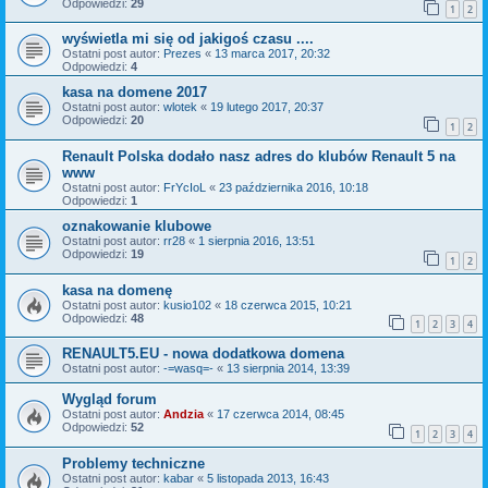
Odpowiedzi:
29
1
2
wyświetla mi się od jakigoś czasu ....
Ostatni post autor:
Prezes
«
13 marca 2017, 20:32
Odpowiedzi:
4
kasa na domene 2017
Ostatni post autor:
wlotek
«
19 lutego 2017, 20:37
Odpowiedzi:
20
1
2
Renault Polska dodało nasz adres do klubów Renault 5 na
www
Ostatni post autor:
FrYcIoL
«
23 października 2016, 10:18
Odpowiedzi:
1
oznakowanie klubowe
Ostatni post autor:
rr28
«
1 sierpnia 2016, 13:51
Odpowiedzi:
19
1
2
kasa na domenę
Ostatni post autor:
kusio102
«
18 czerwca 2015, 10:21
Odpowiedzi:
48
1
2
3
4
RENAULT5.EU - nowa dodatkowa domena
Ostatni post autor:
-=wasq=-
«
13 sierpnia 2014, 13:39
Wygląd forum
Ostatni post autor:
Andzia
«
17 czerwca 2014, 08:45
Odpowiedzi:
52
1
2
3
4
Problemy techniczne
Ostatni post autor:
kabar
«
5 listopada 2013, 16:43