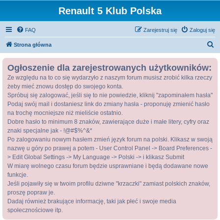
Renault 5 Klub Polska
FAQ
Zarejestruj się
Zaloguj się
S
Strona główna
z
Ogłoszenie dla zarejestrowanych użytkowników:
u
Ze względu na to co się wydarzyło z naszym forum musisz zrobić kilka rzeczy
k
żeby mieć znowu dostęp do swojego konta.
a
Spróbuj się zalogować, jeśli się to nie powiedzie, kliknij "zapominałem hasła"
j
Podaj swój mail i dostaniesz link do zmiany hasła - proponuję zmienić hasło
na trochę mocniejsze niż mieliście ostatnio.
Dobre hasło to minimum 8 znaków, zawierające duże i małe litery, cyfry oraz
znaki specjalne jak - !@#$%^&*
Po zalogowaniu nowym hasłem zmień język forum na polski. Klikasz w swoją
nazwę u góry po prawej a potem - User Control Panel -> Board Preferences -
> Edit Global Settings -> My Language -> Polski -> i klikasz Submit
W miarę wolnego czasu forum będzie usprawniane i będą dodawane nowe
funkcje.
Jeśli pojawiły się w twoim profilu dziwne "krzaczki" zamiast polskich znaków,
proszę popraw je.
Dadaj również brakujące informację, taki jak płeć i swoje media
społecznościowe itp.