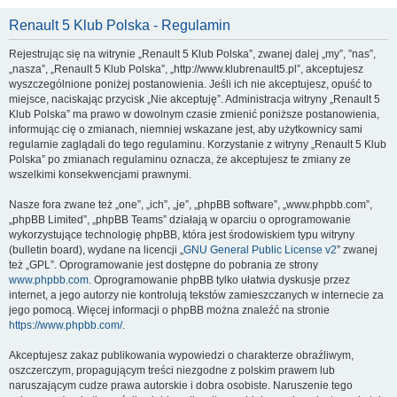
Renault 5 Klub Polska - Regulamin
Rejestrując się na witrynie „Renault 5 Klub Polska”, zwanej dalej „my”, ”nas”,
„nasza”, „Renault 5 Klub Polska”, „http://www.klubrenault5.pl”, akceptujesz
wyszczególnione poniżej postanowienia. Jeśli ich nie akceptujesz, opuść to
miejsce, naciskając przycisk „Nie akceptuję”. Administracja witryny „Renault 5
Klub Polska” ma prawo w dowolnym czasie zmienić poniższe postanowienia,
informując cię o zmianach, niemniej wskazane jest, aby użytkownicy sami
regularnie zaglądali do tego regulaminu. Korzystanie z witryny „Renault 5 Klub
Polska” po zmianach regulaminu oznacza, że akceptujesz te zmiany ze
wszelkimi konsekwencjami prawnymi.
Nasze fora zwane też „one”, „ich”, „je”, „phpBB software”, „www.phpbb.com”,
„phpBB Limited”, „phpBB Teams” działają w oparciu o oprogramowanie
wykorzystujące technologię phpBB, która jest środowiskiem typu witryny
(bulletin board), wydane na licencji „
GNU General Public License v2
” zwanej
też „GPL”. Oprogramowanie jest dostępne do pobrania ze strony
www.phpbb.com
. Oprogramowanie phpBB tylko ułatwia dyskusje przez
internet, a jego autorzy nie kontrolują tekstów zamieszczanych w internecie za
jego pomocą. Więcej informacji o phpBB można znaleźć na stronie
https://www.phpbb.com/
.
Akceptujesz zakaz publikowania wypowiedzi o charakterze obraźliwym,
oszczerczym, propagującym treści niezgodne z polskim prawem lub
naruszającym cudze prawa autorskie i dobra osobiste. Naruszenie tego