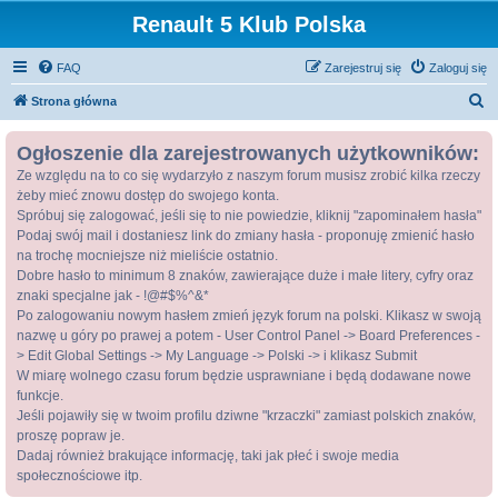
Renault 5 Klub Polska
FAQ
Zarejestruj się
Zaloguj się
S
Strona główna
z
Ogłoszenie dla zarejestrowanych użytkowników:
u
Ze względu na to co się wydarzyło z naszym forum musisz zrobić kilka rzeczy
k
żeby mieć znowu dostęp do swojego konta.
a
Spróbuj się zalogować, jeśli się to nie powiedzie, kliknij "zapominałem hasła"
j
Podaj swój mail i dostaniesz link do zmiany hasła - proponuję zmienić hasło
na trochę mocniejsze niż mieliście ostatnio.
Dobre hasło to minimum 8 znaków, zawierające duże i małe litery, cyfry oraz
znaki specjalne jak - !@#$%^&*
Po zalogowaniu nowym hasłem zmień język forum na polski. Klikasz w swoją
nazwę u góry po prawej a potem - User Control Panel -> Board Preferences -
> Edit Global Settings -> My Language -> Polski -> i klikasz Submit
W miarę wolnego czasu forum będzie usprawniane i będą dodawane nowe
funkcje.
Jeśli pojawiły się w twoim profilu dziwne "krzaczki" zamiast polskich znaków,
proszę popraw je.
Dadaj również brakujące informację, taki jak płeć i swoje media
społecznościowe itp.