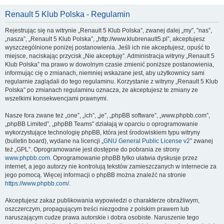
Renault 5 Klub Polska - Regulamin
Rejestrując się na witrynie „Renault 5 Klub Polska”, zwanej dalej „my”, ”nas”,
„nasza”, „Renault 5 Klub Polska”, „http://www.klubrenault5.pl”, akceptujesz
wyszczególnione poniżej postanowienia. Jeśli ich nie akceptujesz, opuść to
miejsce, naciskając przycisk „Nie akceptuję”. Administracja witryny „Renault 5
Klub Polska” ma prawo w dowolnym czasie zmienić poniższe postanowienia,
informując cię o zmianach, niemniej wskazane jest, aby użytkownicy sami
regularnie zaglądali do tego regulaminu. Korzystanie z witryny „Renault 5 Klub
Polska” po zmianach regulaminu oznacza, że akceptujesz te zmiany ze
wszelkimi konsekwencjami prawnymi.
Nasze fora zwane też „one”, „ich”, „je”, „phpBB software”, „www.phpbb.com”,
„phpBB Limited”, „phpBB Teams” działają w oparciu o oprogramowanie
wykorzystujące technologię phpBB, która jest środowiskiem typu witryny
(bulletin board), wydane na licencji „
GNU General Public License v2
” zwanej
też „GPL”. Oprogramowanie jest dostępne do pobrania ze strony
www.phpbb.com
. Oprogramowanie phpBB tylko ułatwia dyskusje przez
internet, a jego autorzy nie kontrolują tekstów zamieszczanych w internecie za
jego pomocą. Więcej informacji o phpBB można znaleźć na stronie
https://www.phpbb.com/
.
Akceptujesz zakaz publikowania wypowiedzi o charakterze obraźliwym,
oszczerczym, propagującym treści niezgodne z polskim prawem lub
naruszającym cudze prawa autorskie i dobra osobiste. Naruszenie tego