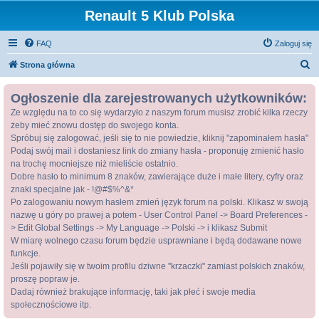
Renault 5 Klub Polska
FAQ
Zaloguj się
S
Strona główna
z
Ogłoszenie dla zarejestrowanych użytkowników:
u
Ze względu na to co się wydarzyło z naszym forum musisz zrobić kilka rzeczy
k
żeby mieć znowu dostęp do swojego konta.
a
Spróbuj się zalogować, jeśli się to nie powiedzie, kliknij "zapominałem hasła"
j
Podaj swój mail i dostaniesz link do zmiany hasła - proponuję zmienić hasło
na trochę mocniejsze niż mieliście ostatnio.
Dobre hasło to minimum 8 znaków, zawierające duże i małe litery, cyfry oraz
znaki specjalne jak - !@#$%^&*
Po zalogowaniu nowym hasłem zmień język forum na polski. Klikasz w swoją
nazwę u góry po prawej a potem - User Control Panel -> Board Preferences -
> Edit Global Settings -> My Language -> Polski -> i klikasz Submit
W miarę wolnego czasu forum będzie usprawniane i będą dodawane nowe
funkcje.
Jeśli pojawiły się w twoim profilu dziwne "krzaczki" zamiast polskich znaków,
proszę popraw je.
Dadaj również brakujące informację, taki jak płeć i swoje media
społecznościowe itp.