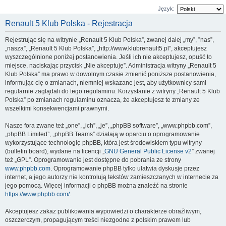
Język:
Renault 5 Klub Polska - Rejestracja
Rejestrując się na witrynie „Renault 5 Klub Polska”, zwanej dalej „my”, ”nas”,
„nasza”, „Renault 5 Klub Polska”, „http://www.klubrenault5.pl”, akceptujesz
wyszczególnione poniżej postanowienia. Jeśli ich nie akceptujesz, opuść to
miejsce, naciskając przycisk „Nie akceptuję”. Administracja witryny „Renault 5
Klub Polska” ma prawo w dowolnym czasie zmienić poniższe postanowienia,
informując cię o zmianach, niemniej wskazane jest, aby użytkownicy sami
regularnie zaglądali do tego regulaminu. Korzystanie z witryny „Renault 5 Klub
Polska” po zmianach regulaminu oznacza, że akceptujesz te zmiany ze
wszelkimi konsekwencjami prawnymi.
Nasze fora zwane też „one”, „ich”, „je”, „phpBB software”, „www.phpbb.com”,
„phpBB Limited”, „phpBB Teams” działają w oparciu o oprogramowanie
wykorzystujące technologię phpBB, która jest środowiskiem typu witryny
(bulletin board), wydane na licencji „
GNU General Public License v2
” zwanej
też „GPL”. Oprogramowanie jest dostępne do pobrania ze strony
www.phpbb.com
. Oprogramowanie phpBB tylko ułatwia dyskusje przez
internet, a jego autorzy nie kontrolują tekstów zamieszczanych w internecie za
jego pomocą. Więcej informacji o phpBB można znaleźć na stronie
https://www.phpbb.com/
.
Akceptujesz zakaz publikowania wypowiedzi o charakterze obraźliwym,
oszczerczym, propagującym treści niezgodne z polskim prawem lub