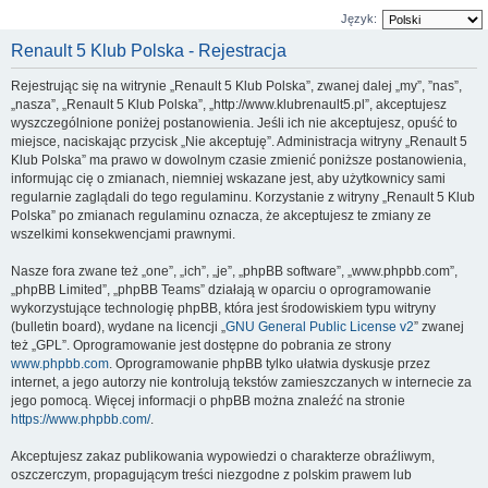
Język:
Renault 5 Klub Polska - Rejestracja
Rejestrując się na witrynie „Renault 5 Klub Polska”, zwanej dalej „my”, ”nas”,
„nasza”, „Renault 5 Klub Polska”, „http://www.klubrenault5.pl”, akceptujesz
wyszczególnione poniżej postanowienia. Jeśli ich nie akceptujesz, opuść to
miejsce, naciskając przycisk „Nie akceptuję”. Administracja witryny „Renault 5
Klub Polska” ma prawo w dowolnym czasie zmienić poniższe postanowienia,
informując cię o zmianach, niemniej wskazane jest, aby użytkownicy sami
regularnie zaglądali do tego regulaminu. Korzystanie z witryny „Renault 5 Klub
Polska” po zmianach regulaminu oznacza, że akceptujesz te zmiany ze
wszelkimi konsekwencjami prawnymi.
Nasze fora zwane też „one”, „ich”, „je”, „phpBB software”, „www.phpbb.com”,
„phpBB Limited”, „phpBB Teams” działają w oparciu o oprogramowanie
wykorzystujące technologię phpBB, która jest środowiskiem typu witryny
(bulletin board), wydane na licencji „
GNU General Public License v2
” zwanej
też „GPL”. Oprogramowanie jest dostępne do pobrania ze strony
www.phpbb.com
. Oprogramowanie phpBB tylko ułatwia dyskusje przez
internet, a jego autorzy nie kontrolują tekstów zamieszczanych w internecie za
jego pomocą. Więcej informacji o phpBB można znaleźć na stronie
https://www.phpbb.com/
.
Akceptujesz zakaz publikowania wypowiedzi o charakterze obraźliwym,
oszczerczym, propagującym treści niezgodne z polskim prawem lub