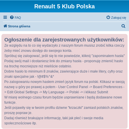
Renault 5 Klub Polska
FAQ
Zaloguj się
S
Strona główna
z
Ogłoszenie dla zarejestrowanych użytkowników:
u
Ze względu na to co się wydarzyło z naszym forum musisz zrobić kilka rzeczy
k
żeby mieć znowu dostęp do swojego konta.
a
Spróbuj się zalogować, jeśli się to nie powiedzie, kliknij "zapominałem hasła"
j
Podaj swój mail i dostaniesz link do zmiany hasła - proponuję zmienić hasło
na trochę mocniejsze niż mieliście ostatnio.
Dobre hasło to minimum 8 znaków, zawierające duże i małe litery, cyfry oraz
znaki specjalne jak - !@#$%^&*
Po zalogowaniu nowym hasłem zmień język forum na polski. Klikasz w swoją
nazwę u góry po prawej a potem - User Control Panel -> Board Preferences -
> Edit Global Settings -> My Language -> Polski -> i klikasz Submit
W miarę wolnego czasu forum będzie usprawniane i będą dodawane nowe
funkcje.
Jeśli pojawiły się w twoim profilu dziwne "krzaczki" zamiast polskich znaków,
proszę popraw je.
Dadaj również brakujące informację, taki jak płeć i swoje media
społecznościowe itp.