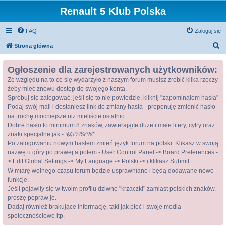
Renault 5 Klub Polska
FAQ
Zaloguj się
S
Strona główna
z
Ogłoszenie dla zarejestrowanych użytkowników:
u
Ze względu na to co się wydarzyło z naszym forum musisz zrobić kilka rzeczy
k
żeby mieć znowu dostęp do swojego konta.
a
Spróbuj się zalogować, jeśli się to nie powiedzie, kliknij "zapominałem hasła"
j
Podaj swój mail i dostaniesz link do zmiany hasła - proponuję zmienić hasło
na trochę mocniejsze niż mieliście ostatnio.
Dobre hasło to minimum 8 znaków, zawierające duże i małe litery, cyfry oraz
znaki specjalne jak - !@#$%^&*
Po zalogowaniu nowym hasłem zmień język forum na polski. Klikasz w swoją
nazwę u góry po prawej a potem - User Control Panel -> Board Preferences -
> Edit Global Settings -> My Language -> Polski -> i klikasz Submit
W miarę wolnego czasu forum będzie usprawniane i będą dodawane nowe
funkcje.
Jeśli pojawiły się w twoim profilu dziwne "krzaczki" zamiast polskich znaków,
proszę popraw je.
Dadaj również brakujące informację, taki jak płeć i swoje media
społecznościowe itp.