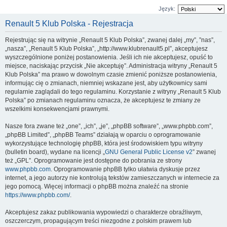
Język:
Renault 5 Klub Polska - Rejestracja
Rejestrując się na witrynie „Renault 5 Klub Polska”, zwanej dalej „my”, ”nas”,
„nasza”, „Renault 5 Klub Polska”, „http://www.klubrenault5.pl”, akceptujesz
wyszczególnione poniżej postanowienia. Jeśli ich nie akceptujesz, opuść to
miejsce, naciskając przycisk „Nie akceptuję”. Administracja witryny „Renault 5
Klub Polska” ma prawo w dowolnym czasie zmienić poniższe postanowienia,
informując cię o zmianach, niemniej wskazane jest, aby użytkownicy sami
regularnie zaglądali do tego regulaminu. Korzystanie z witryny „Renault 5 Klub
Polska” po zmianach regulaminu oznacza, że akceptujesz te zmiany ze
wszelkimi konsekwencjami prawnymi.
Nasze fora zwane też „one”, „ich”, „je”, „phpBB software”, „www.phpbb.com”,
„phpBB Limited”, „phpBB Teams” działają w oparciu o oprogramowanie
wykorzystujące technologię phpBB, która jest środowiskiem typu witryny
(bulletin board), wydane na licencji „
GNU General Public License v2
” zwanej
też „GPL”. Oprogramowanie jest dostępne do pobrania ze strony
www.phpbb.com
. Oprogramowanie phpBB tylko ułatwia dyskusje przez
internet, a jego autorzy nie kontrolują tekstów zamieszczanych w internecie za
jego pomocą. Więcej informacji o phpBB można znaleźć na stronie
https://www.phpbb.com/
.
Akceptujesz zakaz publikowania wypowiedzi o charakterze obraźliwym,
oszczerczym, propagującym treści niezgodne z polskim prawem lub