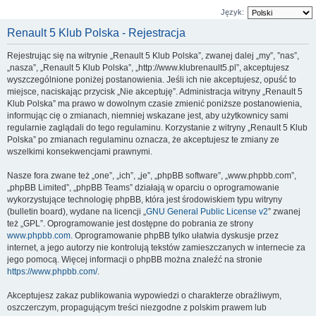
Język:
Renault 5 Klub Polska - Rejestracja
Rejestrując się na witrynie „Renault 5 Klub Polska”, zwanej dalej „my”, ”nas”,
„nasza”, „Renault 5 Klub Polska”, „http://www.klubrenault5.pl”, akceptujesz
wyszczególnione poniżej postanowienia. Jeśli ich nie akceptujesz, opuść to
miejsce, naciskając przycisk „Nie akceptuję”. Administracja witryny „Renault 5
Klub Polska” ma prawo w dowolnym czasie zmienić poniższe postanowienia,
informując cię o zmianach, niemniej wskazane jest, aby użytkownicy sami
regularnie zaglądali do tego regulaminu. Korzystanie z witryny „Renault 5 Klub
Polska” po zmianach regulaminu oznacza, że akceptujesz te zmiany ze
wszelkimi konsekwencjami prawnymi.
Nasze fora zwane też „one”, „ich”, „je”, „phpBB software”, „www.phpbb.com”,
„phpBB Limited”, „phpBB Teams” działają w oparciu o oprogramowanie
wykorzystujące technologię phpBB, która jest środowiskiem typu witryny
(bulletin board), wydane na licencji „
GNU General Public License v2
” zwanej
też „GPL”. Oprogramowanie jest dostępne do pobrania ze strony
www.phpbb.com
. Oprogramowanie phpBB tylko ułatwia dyskusje przez
internet, a jego autorzy nie kontrolują tekstów zamieszczanych w internecie za
jego pomocą. Więcej informacji o phpBB można znaleźć na stronie
https://www.phpbb.com/
.
Akceptujesz zakaz publikowania wypowiedzi o charakterze obraźliwym,
oszczerczym, propagującym treści niezgodne z polskim prawem lub