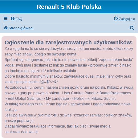
Renault 5 Klub Polska
FAQ
Zaloguj się
S
Strona główna
z
Ogłoszenie dla zarejestrowanych użytkowników:
u
Ze względu na to co się wydarzyło z naszym forum musisz zrobić kilka rzeczy
k
żeby mieć znowu dostęp do swojego konta.
a
Spróbuj się zalogować, jeśli się to nie powiedzie, kliknij "zapominałem hasła"
j
Podaj swój mail i dostaniesz link do zmiany hasła - proponuję zmienić hasło
na trochę mocniejsze niż mieliście ostatnio.
Dobre hasło to minimum 8 znaków, zawierające duże i małe litery, cyfry oraz
znaki specjalne jak - !@#$%^&*
Po zalogowaniu nowym hasłem zmień język forum na polski. Klikasz w swoją
nazwę u góry po prawej a potem - User Control Panel -> Board Preferences -
> Edit Global Settings -> My Language -> Polski -> i klikasz Submit
W miarę wolnego czasu forum będzie usprawniane i będą dodawane nowe
funkcje.
Jeśli pojawiły się w twoim profilu dziwne "krzaczki" zamiast polskich znaków,
proszę popraw je.
Dadaj również brakujące informację, taki jak płeć i swoje media
społecznościowe itp.