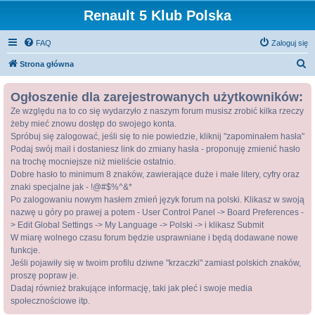
Renault 5 Klub Polska
FAQ
Zaloguj się
S
Strona główna
z
Ogłoszenie dla zarejestrowanych użytkowników:
u
Ze względu na to co się wydarzyło z naszym forum musisz zrobić kilka rzeczy
k
żeby mieć znowu dostęp do swojego konta.
a
Spróbuj się zalogować, jeśli się to nie powiedzie, kliknij "zapominałem hasła"
j
Podaj swój mail i dostaniesz link do zmiany hasła - proponuję zmienić hasło
na trochę mocniejsze niż mieliście ostatnio.
Dobre hasło to minimum 8 znaków, zawierające duże i małe litery, cyfry oraz
znaki specjalne jak - !@#$%^&*
Po zalogowaniu nowym hasłem zmień język forum na polski. Klikasz w swoją
nazwę u góry po prawej a potem - User Control Panel -> Board Preferences -
> Edit Global Settings -> My Language -> Polski -> i klikasz Submit
W miarę wolnego czasu forum będzie usprawniane i będą dodawane nowe
funkcje.
Jeśli pojawiły się w twoim profilu dziwne "krzaczki" zamiast polskich znaków,
proszę popraw je.
Dadaj również brakujące informację, taki jak płeć i swoje media
społecznościowe itp.