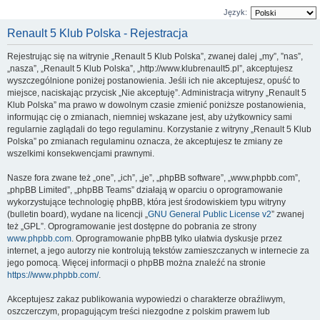
Język:
Renault 5 Klub Polska - Rejestracja
Rejestrując się na witrynie „Renault 5 Klub Polska”, zwanej dalej „my”, ”nas”,
„nasza”, „Renault 5 Klub Polska”, „http://www.klubrenault5.pl”, akceptujesz
wyszczególnione poniżej postanowienia. Jeśli ich nie akceptujesz, opuść to
miejsce, naciskając przycisk „Nie akceptuję”. Administracja witryny „Renault 5
Klub Polska” ma prawo w dowolnym czasie zmienić poniższe postanowienia,
informując cię o zmianach, niemniej wskazane jest, aby użytkownicy sami
regularnie zaglądali do tego regulaminu. Korzystanie z witryny „Renault 5 Klub
Polska” po zmianach regulaminu oznacza, że akceptujesz te zmiany ze
wszelkimi konsekwencjami prawnymi.
Nasze fora zwane też „one”, „ich”, „je”, „phpBB software”, „www.phpbb.com”,
„phpBB Limited”, „phpBB Teams” działają w oparciu o oprogramowanie
wykorzystujące technologię phpBB, która jest środowiskiem typu witryny
(bulletin board), wydane na licencji „
GNU General Public License v2
” zwanej
też „GPL”. Oprogramowanie jest dostępne do pobrania ze strony
www.phpbb.com
. Oprogramowanie phpBB tylko ułatwia dyskusje przez
internet, a jego autorzy nie kontrolują tekstów zamieszczanych w internecie za
jego pomocą. Więcej informacji o phpBB można znaleźć na stronie
https://www.phpbb.com/
.
Akceptujesz zakaz publikowania wypowiedzi o charakterze obraźliwym,
oszczerczym, propagującym treści niezgodne z polskim prawem lub