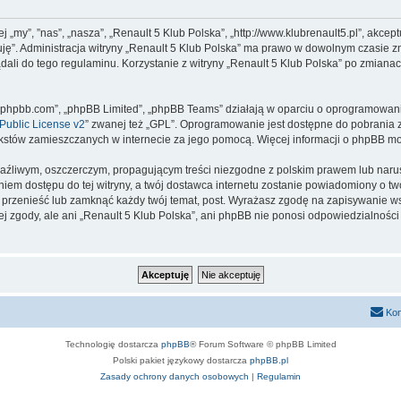
ej „my”, ”nas”, „nasza”, „Renault 5 Klub Polska”, „http://www.klubrenault5.pl”, akce
tuję”. Administracja witryny „Renault 5 Klub Polska” ma prawo w dowolnym czasie 
dali do tego regulaminu. Korzystanie z witryny „Renault 5 Klub Polska” po zmiana
www.phpbb.com”, „phpBB Limited”, „phpBB Teams” działają w oparciu o oprogramowan
ublic License v2
” zwanej też „GPL”. Oprogramowanie jest dostępne do pobrania 
ą tekstów zamieszczanych w internecie za jego pomocą. Więcej informacji o phpBB m
aźliwym, oszczerczym, propagującym treści niezgodne z polskim prawem lub narus
iem dostępu do tej witryny, a twój dostawca internetu zostanie powiadomiony o 
, przenieść lub zamknąć każdy twój temat, post. Wyrażasz zgodę na zapisywanie ws
j zgody, ale ani „Renault 5 Klub Polska”, ani phpBB nie ponosi odpowiedzialności
Kon
Technologię dostarcza
phpBB
® Forum Software © phpBB Limited
Polski pakiet językowy dostarcza
phpBB.pl
Zasady ochrony danych osobowych
|
Regulamin