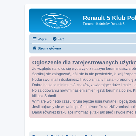
Renault 5 Klub Po
Forum miłośników Renault 5
Więcej…
FAQ
Strona główna
Ogłoszenie dla zarejestrowanych użyt
Ze względu na to co się wydarzyło z naszym forum musisz zrob
Spróbuj się zalogować, jeśli się to nie powiedzie, kliknij "zap
Podaj swój mail i dostaniesz link do zmiany hasła - proponuję z
Dobre hasło to minimum 8 znaków, zawierające duże i małe lite
Po zalogowaniu nowym hasłem zmień język forum na polski. Kli
klikasz Submit
W miarę wolnego czasu forum będzie usprawniane i będą dod
Jeśli pojawiły się w twoim profilu dziwne "krzaczki" zamiast po
Dadaj również brakujące informację, taki jak płeć i swoje medi