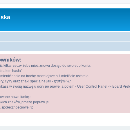
lska
kowników:
ić kilka rzeczy żeby mieć znowu dostęp do swojego konta.
ominałem hasła"
mienić hasło na trochę mocniejsze niż mieliście ostatnio.
ry, cyfry oraz znaki specjalne jak - !@#$%^&*
kasz w swoją nazwę u góry po prawej a potem - User Control Panel -> Board Prefer
awane nowe funkcje.
lskich znaków, proszę popraw je.
a społecznościowe itp.