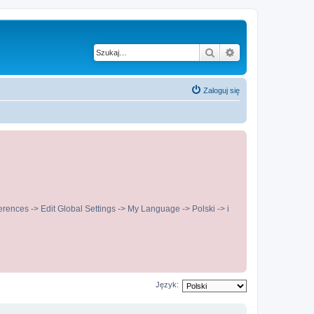
Szukaj
Wyszukiwanie z
Zaloguj się
ences -> Edit Global Settings -> My Language -> Polski -> i
Język: