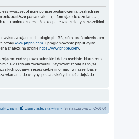
ptujesz wyszczególnione poniżej postanowienia. Jeśli ich nie
zmienić poniższe postanowienia, informując cię o zmianach,
ch regulaminu oznacza, że akceptujesz te zmiany ze wszelkimi
ie wykorzystujące technologię phpBB, która jest środowiskiem
ze strony
www.phpbb.com
. Oprogramowanie phpBB tylko
ożna znaleźć na stronie
https://www.phpbb.com/
.
zającym cudze prawa autorskie i dobra osobiste. Naruszenie
twoim niewłaściwym zachowaniu. Wyrażasz zgodę na to, że
zystkich podanych przez ciebie informacji w naszej bazie
 za włamania do witryny, podczas których może dojść do
takt z nami
Usuń ciasteczka witryny
Strefa czasowa
UTC+01:00