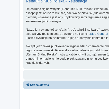
Renault 5 Klub Polska - Rejestracja
Rejestrując się na witrynie „Renault 5 Klub Polska”, zwanej dal
akceptujesz, opuść to miejsce, naciskając przycisk „Nie akcep
niemniej wskazane jest, aby użytkownicy sami regularnie zaglą
konsekwencjami prawnymi.
Nasze fora zwane też „one”, „ich”, „je”, „phpBB software”, „
typu witryny (bulletin board), wydane na licencji „
GNU General P
ułatwia dyskusje przez internet, a jego autorzy nie kontroluj
Akceptujesz zakaz publikowania wypowiedzi o charakterze obr
tego zakazu może skutkować dla ciebie całkowitym zablokowan
„Renault 5 Klub Polska” może w każdej chwili usunąć, zmienić
danych. Informacje te nie będą przekazywane nikomu bez twoje
kradzieży danych.
Strona główna