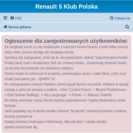
Renault 5 Klub Polska
FAQ
Zaloguj się
S
Strona główna
z
Ogłoszenie dla zarejestrowanych użytkowników:
u
Ze względu na to co się wydarzyło z naszym forum musisz zrobić kilka rzeczy
k
żeby mieć znowu dostęp do swojego konta.
a
Spróbuj się zalogować, jeśli się to nie powiedzie, kliknij "zapominałem hasła"
j
Podaj swój mail i dostaniesz link do zmiany hasła - proponuję zmienić hasło
na trochę mocniejsze niż mieliście ostatnio.
Dobre hasło to minimum 8 znaków, zawierające duże i małe litery, cyfry oraz
znaki specjalne jak - !@#$%^&*
Po zalogowaniu nowym hasłem zmień język forum na polski. Klikasz w swoją
nazwę u góry po prawej a potem - User Control Panel -> Board Preferences -
> Edit Global Settings -> My Language -> Polski -> i klikasz Submit
W miarę wolnego czasu forum będzie usprawniane i będą dodawane nowe
funkcje.
Jeśli pojawiły się w twoim profilu dziwne "krzaczki" zamiast polskich znaków,
proszę popraw je.
Dadaj również brakujące informację, taki jak płeć i swoje media
społecznościowe itp.