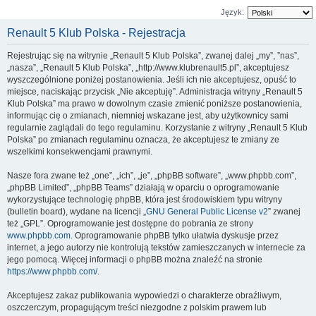
Język:
Renault 5 Klub Polska - Rejestracja
Rejestrując się na witrynie „Renault 5 Klub Polska”, zwanej dalej „my”, ”nas”,
„nasza”, „Renault 5 Klub Polska”, „http://www.klubrenault5.pl”, akceptujesz
wyszczególnione poniżej postanowienia. Jeśli ich nie akceptujesz, opuść to
miejsce, naciskając przycisk „Nie akceptuję”. Administracja witryny „Renault 5
Klub Polska” ma prawo w dowolnym czasie zmienić poniższe postanowienia,
informując cię o zmianach, niemniej wskazane jest, aby użytkownicy sami
regularnie zaglądali do tego regulaminu. Korzystanie z witryny „Renault 5 Klub
Polska” po zmianach regulaminu oznacza, że akceptujesz te zmiany ze
wszelkimi konsekwencjami prawnymi.
Nasze fora zwane też „one”, „ich”, „je”, „phpBB software”, „www.phpbb.com”,
„phpBB Limited”, „phpBB Teams” działają w oparciu o oprogramowanie
wykorzystujące technologię phpBB, która jest środowiskiem typu witryny
(bulletin board), wydane na licencji „
GNU General Public License v2
” zwanej
też „GPL”. Oprogramowanie jest dostępne do pobrania ze strony
www.phpbb.com
. Oprogramowanie phpBB tylko ułatwia dyskusje przez
internet, a jego autorzy nie kontrolują tekstów zamieszczanych w internecie za
jego pomocą. Więcej informacji o phpBB można znaleźć na stronie
https://www.phpbb.com/
.
Akceptujesz zakaz publikowania wypowiedzi o charakterze obraźliwym,
oszczerczym, propagującym treści niezgodne z polskim prawem lub