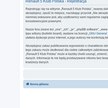
Renault 5 Klub Polska - Rejestracja
Rejestrując się na witrynie „Renault 5 Klub Polska”, zwanej dal
akceptujesz, opuść to miejsce, naciskając przycisk „Nie akcep
niemniej wskazane jest, aby użytkownicy sami regularnie zaglą
konsekwencjami prawnymi.
Nasze fora zwane też „one”, „ich”, „je”, „phpBB software”, „
typu witryny (bulletin board), wydane na licencji „
GNU General P
ułatwia dyskusje przez internet, a jego autorzy nie kontroluj
Akceptujesz zakaz publikowania wypowiedzi o charakterze obr
tego zakazu może skutkować dla ciebie całkowitym zablokowan
„Renault 5 Klub Polska” może w każdej chwili usunąć, zmienić
danych. Informacje te nie będą przekazywane nikomu bez twoje
kradzieży danych.
Strona główna