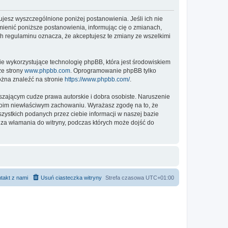
ptujesz wyszczególnione poniżej postanowienia. Jeśli ich nie
zmienić poniższe postanowienia, informując cię o zmianach,
ch regulaminu oznacza, że akceptujesz te zmiany ze wszelkimi
ie wykorzystujące technologię phpBB, która jest środowiskiem
ze strony
www.phpbb.com
. Oprogramowanie phpBB tylko
ożna znaleźć na stronie
https://www.phpbb.com/
.
zającym cudze prawa autorskie i dobra osobiste. Naruszenie
twoim niewłaściwym zachowaniu. Wyrażasz zgodę na to, że
zystkich podanych przez ciebie informacji w naszej bazie
 za włamania do witryny, podczas których może dojść do
takt z nami
Usuń ciasteczka witryny
Strefa czasowa
UTC+01:00