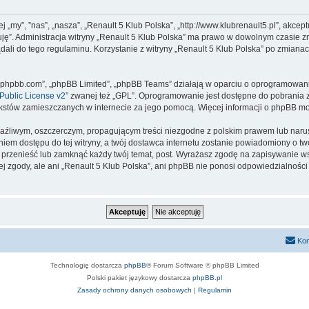
ej „my”, ”nas”, „nasza”, „Renault 5 Klub Polska”, „http://www.klubrenault5.pl”, akce
tuję”. Administracja witryny „Renault 5 Klub Polska” ma prawo w dowolnym czasie 
dali do tego regulaminu. Korzystanie z witryny „Renault 5 Klub Polska” po zmiana
www.phpbb.com”, „phpBB Limited”, „phpBB Teams” działają w oparciu o oprogramowan
ublic License v2
” zwanej też „GPL”. Oprogramowanie jest dostępne do pobrania 
ą tekstów zamieszczanych w internecie za jego pomocą. Więcej informacji o phpBB m
aźliwym, oszczerczym, propagującym treści niezgodne z polskim prawem lub narus
iem dostępu do tej witryny, a twój dostawca internetu zostanie powiadomiony o 
, przenieść lub zamknąć każdy twój temat, post. Wyrażasz zgodę na zapisywanie ws
j zgody, ale ani „Renault 5 Klub Polska”, ani phpBB nie ponosi odpowiedzialności
Kon
Technologię dostarcza
phpBB
® Forum Software © phpBB Limited
Polski pakiet językowy dostarcza
phpBB.pl
Zasady ochrony danych osobowych
|
Regulamin