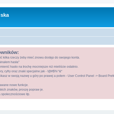
lska
kowników:
ić kilka rzeczy żeby mieć znowu dostęp do swojego konta.
ominałem hasła"
mienić hasło na trochę mocniejsze niż mieliście ostatnio.
ry, cyfry oraz znaki specjalne jak - !@#$%^&*
kasz w swoją nazwę u góry po prawej a potem - User Control Panel -> Board Prefer
awane nowe funkcje.
lskich znaków, proszę popraw je.
a społecznościowe itp.