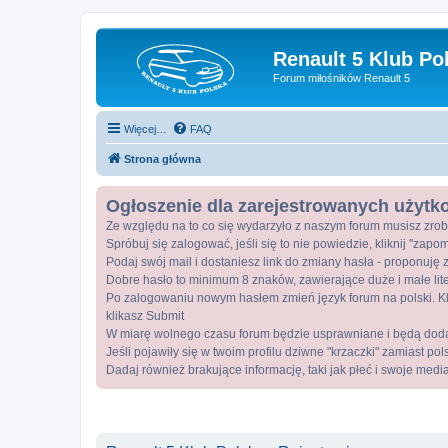
Renault 5 Klub Po
Forum miłośników Renault 5
Więcej…
FAQ
Strona główna
Ogłoszenie dla zarejestrowanych użyt
Ze względu na to co się wydarzyło z naszym forum musisz zrob
Spróbuj się zalogować, jeśli się to nie powiedzie, kliknij "zap
Podaj swój mail i dostaniesz link do zmiany hasła - proponuję z
Dobre hasło to minimum 8 znaków, zawierające duże i małe lite
Po zalogowaniu nowym hasłem zmień język forum na polski. Kli
klikasz Submit
W miarę wolnego czasu forum będzie usprawniane i będą dod
Jeśli pojawiły się w twoim profilu dziwne "krzaczki" zamiast po
Dadaj również brakujące informację, taki jak płeć i swoje medi