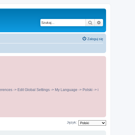
Szukaj
Wyszukiwanie z
Zaloguj się
ences -> Edit Global Settings -> My Language -> Polski -> i
Język: