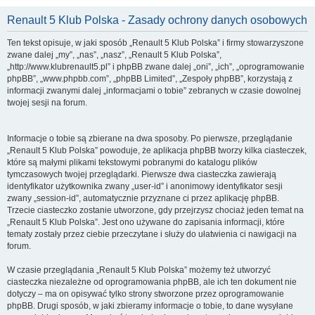
Renault 5 Klub Polska - Zasady ochrony danych osobowych
Ten tekst opisuje, w jaki sposób „Renault 5 Klub Polska” i firmy stowarzyszone
zwane dalej „my”, „nas”, „nasz”, „Renault 5 Klub Polska”,
„http://www.klubrenault5.pl” i phpBB zwane dalej „oni”, „ich”, „oprogramowanie
phpBB”, „www.phpbb.com”, „phpBB Limited”, „Zespoły phpBB”, korzystają z
informacji zwanymi dalej „informacjami o tobie” zebranych w czasie dowolnej
twojej sesji na forum.
Informacje o tobie są zbierane na dwa sposoby. Po pierwsze, przeglądanie
„Renault 5 Klub Polska” powoduje, że aplikacja phpBB tworzy kilka ciasteczek,
które są małymi plikami tekstowymi pobranymi do katalogu plików
tymczasowych twojej przeglądarki. Pierwsze dwa ciasteczka zawierają
identyfikator użytkownika zwany „user-id” i anonimowy identyfikator sesji
zwany „session-id”, automatycznie przyznane ci przez aplikację phpBB.
Trzecie ciasteczko zostanie utworzone, gdy przejrzysz chociaż jeden temat na
„Renault 5 Klub Polska”. Jest ono używane do zapisania informacji, które
tematy zostały przez ciebie przeczytane i służy do ułatwienia ci nawigacji na
forum.
W czasie przeglądania „Renault 5 Klub Polska” możemy też utworzyć
ciasteczka niezależne od oprogramowania phpBB, ale ich ten dokument nie
dotyczy – ma on opisywać tylko strony stworzone przez oprogramowanie
phpBB. Drugi sposób, w jaki zbieramy informacje o tobie, to dane wysyłane