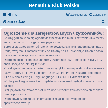
Renault 5 Klub Polska
FAQ
Zarejestruj się
Zaloguj się
S
Strona główna
z
Ogłoszenie dla zarejestrowanych użytkowników:
u
Ze względu na to co się wydarzyło z naszym forum musisz zrobić kilka rzeczy
k
żeby mieć znowu dostęp do swojego konta.
a
Spróbuj się zalogować, jeśli się to nie powiedzie, kliknij "zapominałem hasła"
j
Podaj swój mail i dostaniesz link do zmiany hasła - proponuję zmienić hasło
na trochę mocniejsze niż mieliście ostatnio.
Dobre hasło to minimum 8 znaków, zawierające duże i małe litery, cyfry oraz
znaki specjalne jak - !@#$%^&*
Po zalogowaniu nowym hasłem zmień język forum na polski. Klikasz w swoją
nazwę u góry po prawej a potem - User Control Panel -> Board Preferences -
> Edit Global Settings -> My Language -> Polski -> i klikasz Submit
W miarę wolnego czasu forum będzie usprawniane i będą dodawane nowe
funkcje.
Jeśli pojawiły się w twoim profilu dziwne "krzaczki" zamiast polskich znaków,
proszę popraw je.
Dadaj również brakujące informację, taki jak płeć i swoje media
społecznościowe itp.