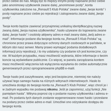
przez ciebie do nas. Mogą być to między innymi posty napisane przez ciebie
jako anonimowy użytkownik zwane dalej „anonimowe posty”, konta
użytkownika założone na „Renault 5 Klub Polska” zwane dalej „twoje konto” i
posty napisane przez ciebie po rejestracji i zalogowaniu zwane dalej „twoje
posty”.
Twoje konto będzie zawierać przynajmniej unikalną identyfikacyjną nazwę
zwaną dalej „twoja nazwa użytkownika”, hasło używane do logowania zwane
dalej „twoje hasło” i osobisty aktywny adres e-mail zwany dalej „twój adres e-
mail”. Informacje podane dla twojego konta na „Renault 5 Klub Polska” są
chronione przez prawa dotyczące ochrony danych osobowych w państwie, w
którym stoi nasz serwer. Mamy prawo wymagać podania dodatkowych
informacji przy rejestracji, i to my ustalamy czy podanie ich jest konieczne, czy
nie. W każdym przypadku, masz możliwość wybrania, które informacje o twoim
koncie są wyświetlane publicznie. Co więcej, w panelu zarządzania kontem
masz możliwość włączenia lub wyłączenia wysyłania do ciebie automatycznie
generowanych przez oprogramowanie phpBB e-maili.
Twoje hasło jest zaszyfrowane, więc jest bezpieczne, niemniej nie należy
używać tego samego hasła na różnych witrynach internetowych. Hasło to
umożliwia dostęp do twojego konta na „Renault 5 Klub Polska”, więc chroń je i
w żadnym wypadku nie podawaj
nikomu
. Jeśli je zapomnisz, użyj funkcji „Nie
pamiętam hasła”. Witryna poprosi cię o podanie nazwy użytkownika i adresu e-
mail. Po podaniu tych danych zostanie wygenerowane nowe hasło i przesłane
na podany przez ciebie adres e-mail. Umożliwi ono odzyskanie dostępu do
twojego konta.