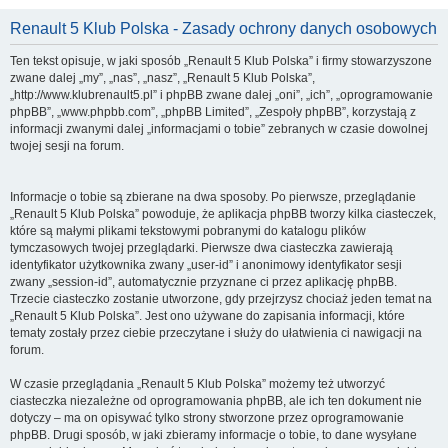
Renault 5 Klub Polska - Zasady ochrony danych osobowych
Ten tekst opisuje, w jaki sposób „Renault 5 Klub Polska” i firmy stowarzyszone
zwane dalej „my”, „nas”, „nasz”, „Renault 5 Klub Polska”,
„http://www.klubrenault5.pl” i phpBB zwane dalej „oni”, „ich”, „oprogramowanie
phpBB”, „www.phpbb.com”, „phpBB Limited”, „Zespoły phpBB”, korzystają z
informacji zwanymi dalej „informacjami o tobie” zebranych w czasie dowolnej
twojej sesji na forum.
Informacje o tobie są zbierane na dwa sposoby. Po pierwsze, przeglądanie
„Renault 5 Klub Polska” powoduje, że aplikacja phpBB tworzy kilka ciasteczek,
które są małymi plikami tekstowymi pobranymi do katalogu plików
tymczasowych twojej przeglądarki. Pierwsze dwa ciasteczka zawierają
identyfikator użytkownika zwany „user-id” i anonimowy identyfikator sesji
zwany „session-id”, automatycznie przyznane ci przez aplikację phpBB.
Trzecie ciasteczko zostanie utworzone, gdy przejrzysz chociaż jeden temat na
„Renault 5 Klub Polska”. Jest ono używane do zapisania informacji, które
tematy zostały przez ciebie przeczytane i służy do ułatwienia ci nawigacji na
forum.
W czasie przeglądania „Renault 5 Klub Polska” możemy też utworzyć
ciasteczka niezależne od oprogramowania phpBB, ale ich ten dokument nie
dotyczy – ma on opisywać tylko strony stworzone przez oprogramowanie
phpBB. Drugi sposób, w jaki zbieramy informacje o tobie, to dane wysyłane