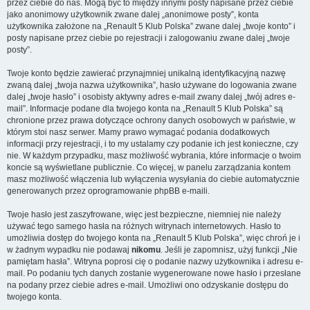
przez ciebie do nas. Mogą być to między innymi posty napisane przez ciebie
jako anonimowy użytkownik zwane dalej „anonimowe posty”, konta
użytkownika założone na „Renault 5 Klub Polska” zwane dalej „twoje konto” i
posty napisane przez ciebie po rejestracji i zalogowaniu zwane dalej „twoje
posty”.
Twoje konto będzie zawierać przynajmniej unikalną identyfikacyjną nazwę
zwaną dalej „twoja nazwa użytkownika”, hasło używane do logowania zwane
dalej „twoje hasło” i osobisty aktywny adres e-mail zwany dalej „twój adres e-
mail”. Informacje podane dla twojego konta na „Renault 5 Klub Polska” są
chronione przez prawa dotyczące ochrony danych osobowych w państwie, w
którym stoi nasz serwer. Mamy prawo wymagać podania dodatkowych
informacji przy rejestracji, i to my ustalamy czy podanie ich jest konieczne, czy
nie. W każdym przypadku, masz możliwość wybrania, które informacje o twoim
koncie są wyświetlane publicznie. Co więcej, w panelu zarządzania kontem
masz możliwość włączenia lub wyłączenia wysyłania do ciebie automatycznie
generowanych przez oprogramowanie phpBB e-maili.
Twoje hasło jest zaszyfrowane, więc jest bezpieczne, niemniej nie należy
używać tego samego hasła na różnych witrynach internetowych. Hasło to
umożliwia dostęp do twojego konta na „Renault 5 Klub Polska”, więc chroń je i
w żadnym wypadku nie podawaj
nikomu
. Jeśli je zapomnisz, użyj funkcji „Nie
pamiętam hasła”. Witryna poprosi cię o podanie nazwy użytkownika i adresu e-
mail. Po podaniu tych danych zostanie wygenerowane nowe hasło i przesłane
na podany przez ciebie adres e-mail. Umożliwi ono odzyskanie dostępu do
twojego konta.