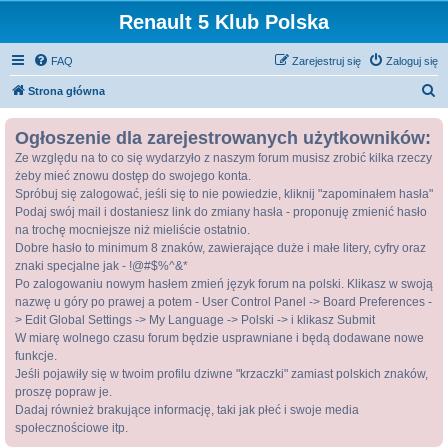
Renault 5 Klub Polska
FAQ
Zarejestruj się
Zaloguj się
S
Strona główna
z
Ogłoszenie dla zarejestrowanych użytkowników:
u
Ze względu na to co się wydarzyło z naszym forum musisz zrobić kilka rzeczy
k
żeby mieć znowu dostęp do swojego konta.
a
Spróbuj się zalogować, jeśli się to nie powiedzie, kliknij "zapominałem hasła"
j
Podaj swój mail i dostaniesz link do zmiany hasła - proponuję zmienić hasło
na trochę mocniejsze niż mieliście ostatnio.
Dobre hasło to minimum 8 znaków, zawierające duże i małe litery, cyfry oraz
znaki specjalne jak - !@#$%^&*
Po zalogowaniu nowym hasłem zmień język forum na polski. Klikasz w swoją
nazwę u góry po prawej a potem - User Control Panel -> Board Preferences -
> Edit Global Settings -> My Language -> Polski -> i klikasz Submit
W miarę wolnego czasu forum będzie usprawniane i będą dodawane nowe
funkcje.
Jeśli pojawiły się w twoim profilu dziwne "krzaczki" zamiast polskich znaków,
proszę popraw je.
Dadaj również brakujące informację, taki jak płeć i swoje media
społecznościowe itp.