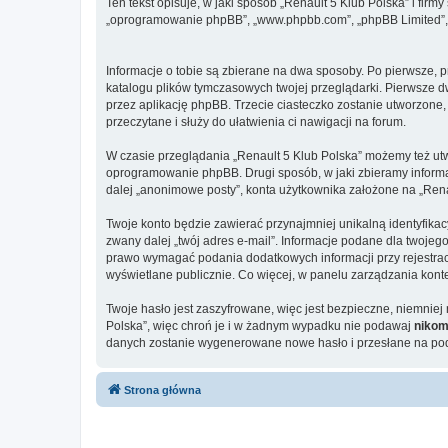
Ten tekst opisuje, w jaki sposób „Renault 5 Klub Polska” i firmy
„oprogramowanie phpBB”, „www.phpbb.com”, „phpBB Limited”, „Z
Informacje o tobie są zbierane na dwa sposoby. Po pierwsze, p
katalogu plików tymczasowych twojej przeglądarki. Pierwsze dw
przez aplikację phpBB. Trzecie ciasteczko zostanie utworzone, 
przeczytane i służy do ułatwienia ci nawigacji na forum.
W czasie przeglądania „Renault 5 Klub Polska” możemy też ut
oprogramowanie phpBB. Drugi sposób, w jaki zbieramy informa
dalej „anonimowe posty”, konta użytkownika założone na „Renaul
Twoje konto będzie zawierać przynajmniej unikalną identyfika
zwany dalej „twój adres e-mail”. Informacje podane dla twoje
prawo wymagać podania dodatkowych informacji przy rejestracji
wyświetlane publicznie. Co więcej, w panelu zarządzania ko
Twoje hasło jest zaszyfrowane, więc jest bezpieczne, niemnie
Polska”, więc chroń je i w żadnym wypadku nie podawaj
niko
danych zostanie wygenerowane nowe hasło i przesłane na poda
Strona główna