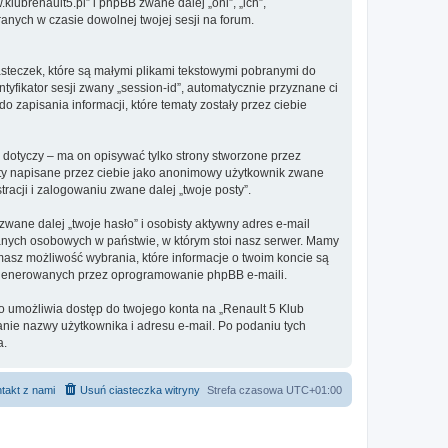
.klubrenault5.pl” i phpBB zwane dalej „oni”, „ich”,
anych w czasie dowolnej twojej sesji na forum.
asteczek, które są małymi plikami tekstowymi pobranymi do
tyfikator sesji zwany „session-id”, automatycznie przyznane ci
 zapisania informacji, które tematy zostały przez ciebie
dotyczy – ma on opisywać tylko strony stworzone przez
sty napisane przez ciebie jako anonimowy użytkownik zwane
racji i zalogowaniu zwane dalej „twoje posty”.
ane dalej „twoje hasło” i osobisty aktywny adres e-mail
danych osobowych w państwie, w którym stoi nasz serwer. Mamy
masz możliwość wybrania, które informacje o twoim koncie są
e generowanych przez oprogramowanie phpBB e-maili.
to umożliwia dostęp do twojego konta na „Renault 5 Klub
odanie nazwy użytkownika i adresu e-mail. Po podaniu tych
a.
takt z nami
Usuń ciasteczka witryny
Strefa czasowa
UTC+01:00