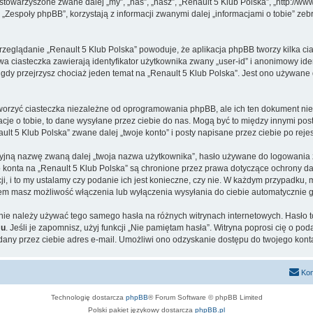
 stowarzyszone zwane dalej „my”, „nas”, „nasz”, „Renault 5 Klub Polska”, „http://www
espoły phpBB”, korzystają z informacji zwanymi dalej „informacjami o tobie” zebr
rzeglądanie „Renault 5 Klub Polska” powoduje, że aplikacja phpBB tworzy kilka ci
a ciasteczka zawierają identyfikator użytkownika zwany „user-id” i anonimowy iden
gdy przejrzysz chociaż jeden temat na „Renault 5 Klub Polska”. Jest ono używane do
worzyć ciasteczka niezależne od oprogramowania phpBB, ale ich ten dokument nie 
cje o tobie, to dane wysyłane przez ciebie do nas. Mogą być to między innymi po
t 5 Klub Polska” zwane dalej „twoje konto” i posty napisane przez ciebie po rejest
cyjną nazwę zwaną dalej „twoja nazwa użytkownika”, hasło używane do logowania zw
go konta na „Renault 5 Klub Polska” są chronione przez prawa dotyczące ochrony 
, i to my ustalamy czy podanie ich jest konieczne, czy nie. W każdym przypadku, 
ntem masz możliwość włączenia lub wyłączenia wysyłania do ciebie automatyczni
j nie należy używać tego samego hasła na różnych witrynach internetowych. Hasło 
mu
. Jeśli je zapomnisz, użyj funkcji „Nie pamiętam hasła”. Witryna poprosi cię o p
ny przez ciebie adres e-mail. Umożliwi ono odzyskanie dostępu do twojego kont
Kon
Technologię dostarcza
phpBB
® Forum Software © phpBB Limited
Polski pakiet językowy dostarcza
phpBB.pl