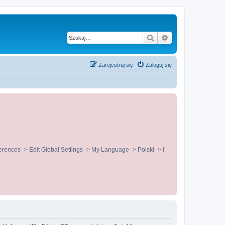
Szukaj
Wyszukiwanie z
Zarejestruj się
Zaloguj się
ences -> Edit Global Settings -> My Language -> Polski -> i