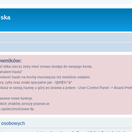
lska
kowników:
ić kilka rzeczy żeby mieć znowu dostęp do swojego konta.
ominałem hasła"
mienić hasło na trochę mocniejsze niż mieliście ostatnio.
ry, cyfry oraz znaki specjalne jak - !@#$%^&*
kasz w swoją nazwę u góry po prawej a potem - User Control Panel -> Board Prefer
awane nowe funkcje.
lskich znaków, proszę popraw je.
a społecznościowe itp.
h osobowych