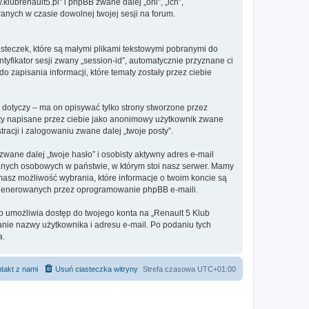
.klubrenault5.pl” i phpBB zwane dalej „oni”, „ich”,
anych w czasie dowolnej twojej sesji na forum.
asteczek, które są małymi plikami tekstowymi pobranymi do
tyfikator sesji zwany „session-id”, automatycznie przyznane ci
 zapisania informacji, które tematy zostały przez ciebie
dotyczy – ma on opisywać tylko strony stworzone przez
sty napisane przez ciebie jako anonimowy użytkownik zwane
racji i zalogowaniu zwane dalej „twoje posty”.
ane dalej „twoje hasło” i osobisty aktywny adres e-mail
danych osobowych w państwie, w którym stoi nasz serwer. Mamy
masz możliwość wybrania, które informacje o twoim koncie są
e generowanych przez oprogramowanie phpBB e-maili.
to umożliwia dostęp do twojego konta na „Renault 5 Klub
odanie nazwy użytkownika i adresu e-mail. Po podaniu tych
a.
takt z nami
Usuń ciasteczka witryny
Strefa czasowa
UTC+01:00