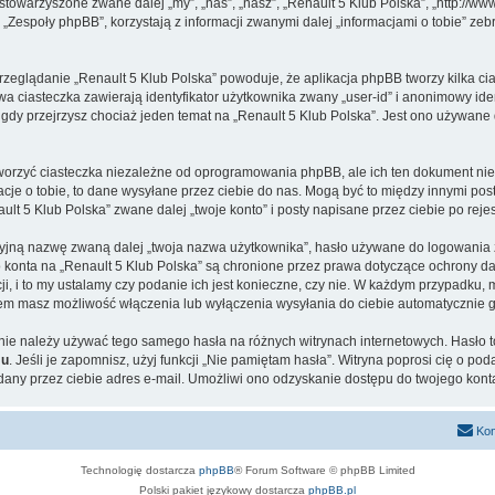
 stowarzyszone zwane dalej „my”, „nas”, „nasz”, „Renault 5 Klub Polska”, „http://www
espoły phpBB”, korzystają z informacji zwanymi dalej „informacjami o tobie” zebr
rzeglądanie „Renault 5 Klub Polska” powoduje, że aplikacja phpBB tworzy kilka ci
a ciasteczka zawierają identyfikator użytkownika zwany „user-id” i anonimowy iden
gdy przejrzysz chociaż jeden temat na „Renault 5 Klub Polska”. Jest ono używane do
worzyć ciasteczka niezależne od oprogramowania phpBB, ale ich ten dokument nie 
cje o tobie, to dane wysyłane przez ciebie do nas. Mogą być to między innymi po
t 5 Klub Polska” zwane dalej „twoje konto” i posty napisane przez ciebie po rejest
cyjną nazwę zwaną dalej „twoja nazwa użytkownika”, hasło używane do logowania zw
go konta na „Renault 5 Klub Polska” są chronione przez prawa dotyczące ochrony 
, i to my ustalamy czy podanie ich jest konieczne, czy nie. W każdym przypadku, 
ntem masz możliwość włączenia lub wyłączenia wysyłania do ciebie automatyczni
j nie należy używać tego samego hasła na różnych witrynach internetowych. Hasło 
mu
. Jeśli je zapomnisz, użyj funkcji „Nie pamiętam hasła”. Witryna poprosi cię o p
ny przez ciebie adres e-mail. Umożliwi ono odzyskanie dostępu do twojego kont
Kon
Technologię dostarcza
phpBB
® Forum Software © phpBB Limited
Polski pakiet językowy dostarcza
phpBB.pl