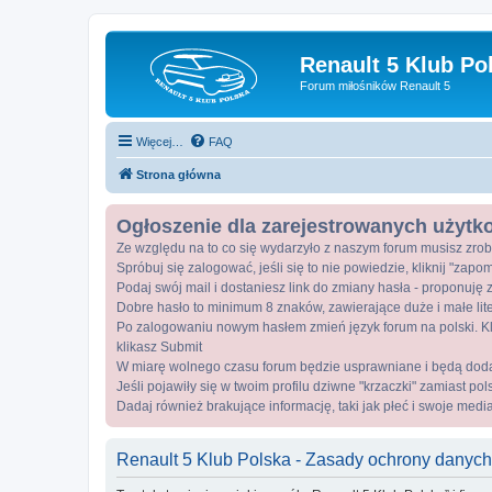
Renault 5 Klub Po
Forum miłośników Renault 5
Więcej…
FAQ
Strona główna
Ogłoszenie dla zarejestrowanych użyt
Ze względu na to co się wydarzyło z naszym forum musisz zrob
Spróbuj się zalogować, jeśli się to nie powiedzie, kliknij "zap
Podaj swój mail i dostaniesz link do zmiany hasła - proponuję z
Dobre hasło to minimum 8 znaków, zawierające duże i małe lite
Po zalogowaniu nowym hasłem zmień język forum na polski. Kli
klikasz Submit
W miarę wolnego czasu forum będzie usprawniane i będą dod
Jeśli pojawiły się w twoim profilu dziwne "krzaczki" zamiast po
Dadaj również brakujące informację, taki jak płeć i swoje medi
Renault 5 Klub Polska - Zasady ochrony danyc