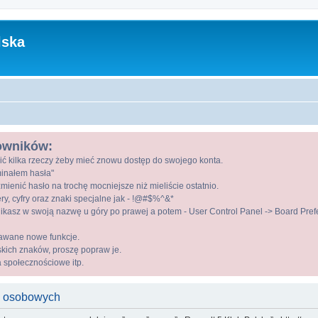
lska
kowników:
ić kilka rzeczy żeby mieć znowu dostęp do swojego konta.
ominałem hasła"
mienić hasło na trochę mocniejsze niż mieliście ostatnio.
ry, cyfry oraz znaki specjalne jak - !@#$%^&*
kasz w swoją nazwę u góry po prawej a potem - User Control Panel -> Board Prefer
awane nowe funkcje.
lskich znaków, proszę popraw je.
a społecznościowe itp.
h osobowych