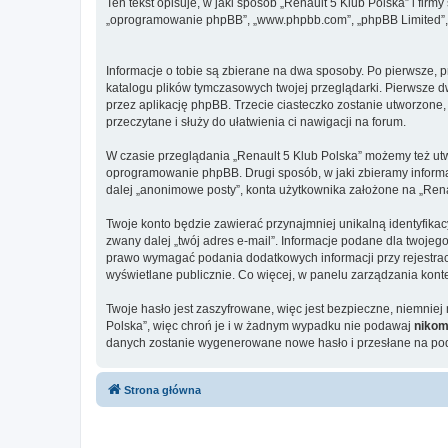
Ten tekst opisuje, w jaki sposób „Renault 5 Klub Polska” i firmy
„oprogramowanie phpBB”, „www.phpbb.com”, „phpBB Limited”, „Z
Informacje o tobie są zbierane na dwa sposoby. Po pierwsze, p
katalogu plików tymczasowych twojej przeglądarki. Pierwsze dw
przez aplikację phpBB. Trzecie ciasteczko zostanie utworzone, 
przeczytane i służy do ułatwienia ci nawigacji na forum.
W czasie przeglądania „Renault 5 Klub Polska” możemy też ut
oprogramowanie phpBB. Drugi sposób, w jaki zbieramy informa
dalej „anonimowe posty”, konta użytkownika założone na „Renaul
Twoje konto będzie zawierać przynajmniej unikalną identyfika
zwany dalej „twój adres e-mail”. Informacje podane dla twoje
prawo wymagać podania dodatkowych informacji przy rejestracji
wyświetlane publicznie. Co więcej, w panelu zarządzania ko
Twoje hasło jest zaszyfrowane, więc jest bezpieczne, niemnie
Polska”, więc chroń je i w żadnym wypadku nie podawaj
niko
danych zostanie wygenerowane nowe hasło i przesłane na poda
Strona główna