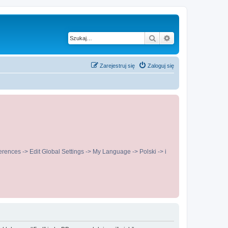
Szukaj
Wyszukiwanie z
Zarejestruj się
Zaloguj się
ences -> Edit Global Settings -> My Language -> Polski -> i