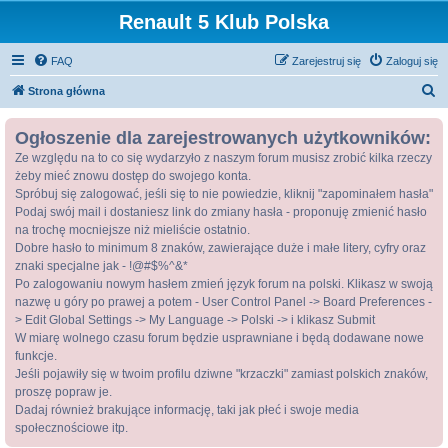
Renault 5 Klub Polska
FAQ
Zarejestruj się
Zaloguj się
S
Strona główna
z
Ogłoszenie dla zarejestrowanych użytkowników:
u
Ze względu na to co się wydarzyło z naszym forum musisz zrobić kilka rzeczy
k
żeby mieć znowu dostęp do swojego konta.
a
Spróbuj się zalogować, jeśli się to nie powiedzie, kliknij "zapominałem hasła"
j
Podaj swój mail i dostaniesz link do zmiany hasła - proponuję zmienić hasło
na trochę mocniejsze niż mieliście ostatnio.
Dobre hasło to minimum 8 znaków, zawierające duże i małe litery, cyfry oraz
znaki specjalne jak - !@#$%^&*
Po zalogowaniu nowym hasłem zmień język forum na polski. Klikasz w swoją
nazwę u góry po prawej a potem - User Control Panel -> Board Preferences -
> Edit Global Settings -> My Language -> Polski -> i klikasz Submit
W miarę wolnego czasu forum będzie usprawniane i będą dodawane nowe
funkcje.
Jeśli pojawiły się w twoim profilu dziwne "krzaczki" zamiast polskich znaków,
proszę popraw je.
Dadaj również brakujące informację, taki jak płeć i swoje media
społecznościowe itp.