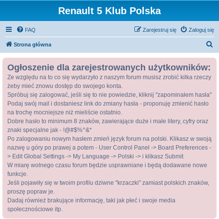
Renault 5 Klub Polska
FAQ
Zarejestruj się
Zaloguj się
S
Strona główna
z
Ogłoszenie dla zarejestrowanych użytkowników:
u
Ze względu na to co się wydarzyło z naszym forum musisz zrobić kilka rzeczy
k
żeby mieć znowu dostęp do swojego konta.
a
Spróbuj się zalogować, jeśli się to nie powiedzie, kliknij "zapominałem hasła"
j
Podaj swój mail i dostaniesz link do zmiany hasła - proponuję zmienić hasło
na trochę mocniejsze niż mieliście ostatnio.
Dobre hasło to minimum 8 znaków, zawierające duże i małe litery, cyfry oraz
znaki specjalne jak - !@#$%^&*
Po zalogowaniu nowym hasłem zmień język forum na polski. Klikasz w swoją
nazwę u góry po prawej a potem - User Control Panel -> Board Preferences -
> Edit Global Settings -> My Language -> Polski -> i klikasz Submit
W miarę wolnego czasu forum będzie usprawniane i będą dodawane nowe
funkcje.
Jeśli pojawiły się w twoim profilu dziwne "krzaczki" zamiast polskich znaków,
proszę popraw je.
Dadaj również brakujące informację, taki jak płeć i swoje media
społecznościowe itp.