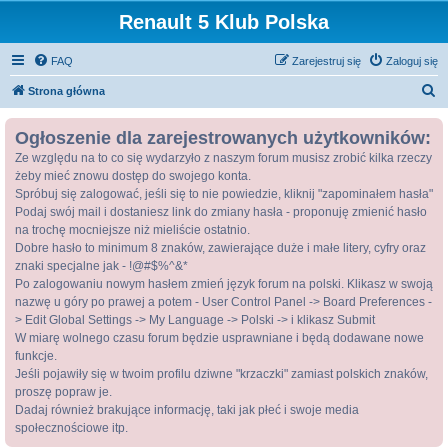
Renault 5 Klub Polska
FAQ
Zarejestruj się
Zaloguj się
S
Strona główna
z
Ogłoszenie dla zarejestrowanych użytkowników:
u
Ze względu na to co się wydarzyło z naszym forum musisz zrobić kilka rzeczy
k
żeby mieć znowu dostęp do swojego konta.
a
Spróbuj się zalogować, jeśli się to nie powiedzie, kliknij "zapominałem hasła"
j
Podaj swój mail i dostaniesz link do zmiany hasła - proponuję zmienić hasło
na trochę mocniejsze niż mieliście ostatnio.
Dobre hasło to minimum 8 znaków, zawierające duże i małe litery, cyfry oraz
znaki specjalne jak - !@#$%^&*
Po zalogowaniu nowym hasłem zmień język forum na polski. Klikasz w swoją
nazwę u góry po prawej a potem - User Control Panel -> Board Preferences -
> Edit Global Settings -> My Language -> Polski -> i klikasz Submit
W miarę wolnego czasu forum będzie usprawniane i będą dodawane nowe
funkcje.
Jeśli pojawiły się w twoim profilu dziwne "krzaczki" zamiast polskich znaków,
proszę popraw je.
Dadaj również brakujące informację, taki jak płeć i swoje media
społecznościowe itp.