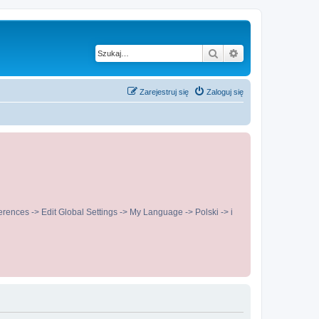
Szukaj
Wyszukiwanie z
Zarejestruj się
Zaloguj się
ences -> Edit Global Settings -> My Language -> Polski -> i