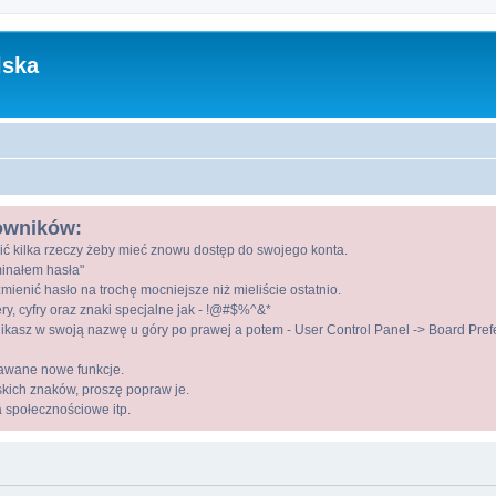
lska
kowników:
ić kilka rzeczy żeby mieć znowu dostęp do swojego konta.
ominałem hasła"
mienić hasło na trochę mocniejsze niż mieliście ostatnio.
ry, cyfry oraz znaki specjalne jak - !@#$%^&*
kasz w swoją nazwę u góry po prawej a potem - User Control Panel -> Board Prefer
awane nowe funkcje.
lskich znaków, proszę popraw je.
a społecznościowe itp.