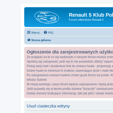
Renault 5 Klub Po
Forum miłośników Renault 5
Więcej…
FAQ
Strona główna
Ogłoszenie dla zarejestrowanych użyt
Ze względu na to co się wydarzyło z naszym forum musisz zrob
Spróbuj się zalogować, jeśli się to nie powiedzie, kliknij "zap
Podaj swój mail i dostaniesz link do zmiany hasła - proponuję z
Dobre hasło to minimum 8 znaków, zawierające duże i małe lite
Po zalogowaniu nowym hasłem zmień język forum na polski. Kli
klikasz Submit
W miarę wolnego czasu forum będzie usprawniane i będą dod
Jeśli pojawiły się w twoim profilu dziwne "krzaczki" zamiast po
Dadaj również brakujące informację, taki jak płeć i swoje medi
Usuń ciasteczka witryny