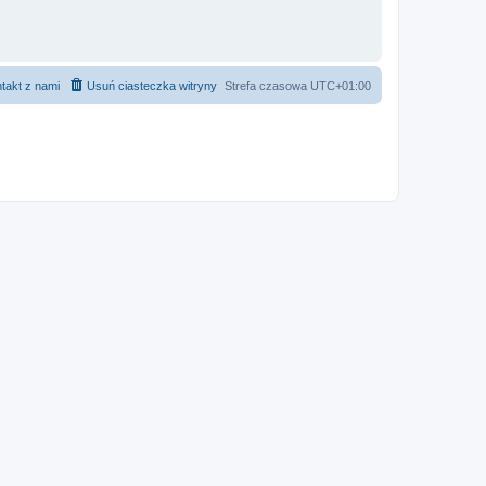
takt z nami
Usuń ciasteczka witryny
Strefa czasowa
UTC+01:00