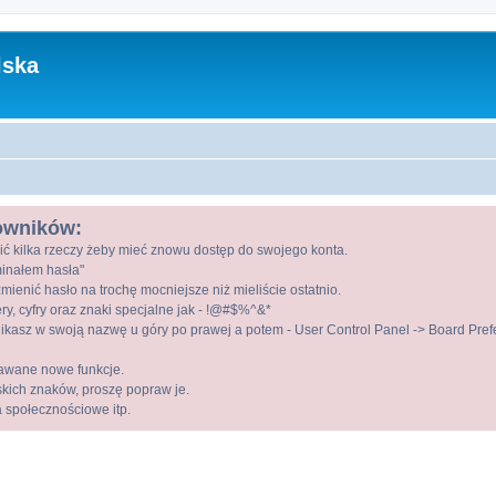
lska
kowników:
ić kilka rzeczy żeby mieć znowu dostęp do swojego konta.
ominałem hasła"
mienić hasło na trochę mocniejsze niż mieliście ostatnio.
ry, cyfry oraz znaki specjalne jak - !@#$%^&*
kasz w swoją nazwę u góry po prawej a potem - User Control Panel -> Board Prefer
awane nowe funkcje.
lskich znaków, proszę popraw je.
a społecznościowe itp.