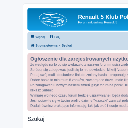
Renault 5 Klub Po
Forum miłośników Renault 5
Więcej…
FAQ
Strona główna
Szukaj
Ogłoszenie dla zarejestrowanych użyt
Ze względu na to co się wydarzyło z naszym forum musisz zrob
Spróbuj się zalogować, jeśli się to nie powiedzie, kliknij "zap
Podaj swój mail i dostaniesz link do zmiany hasła - proponuję z
Dobre hasło to minimum 8 znaków, zawierające duże i małe lite
Po zalogowaniu nowym hasłem zmień język forum na polski. Kli
klikasz Submit
W miarę wolnego czasu forum będzie usprawniane i będą dod
Jeśli pojawiły się w twoim profilu dziwne "krzaczki" zamiast po
Dadaj również brakujące informację, taki jak płeć i swoje medi
Szukaj