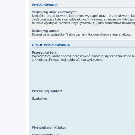
WYSZUKIWANIE
Szukaj wg słów kluczowych:
Umieść
+
przed słowem, które musi wystąpić oraz
-
przed słowem, któ
Jeśli umieścisz listę słów oddzielonych
|
wewnątrz nawiasów, tylko jed
musiało wystąpić. Możesz użyć gwiazdki (*) jako zamiennika dowolne
Szukaj wg autora:
Można użyć gwiazdki (*) jako zamiennika dowolnego ciągu znaków.
OPCJE WYSZUKIWANIA
Przeszukaj fora:
Wybierz fora, które chcesz przeszukać. Subfora są przeszukiwane a
że funkcja „Przeszukuj subfora”, jest wyłączona.
Przeszukaj subfora:
Szukaj w:
Wyświetl wyniki jako:
Sortuj wyniki wg: