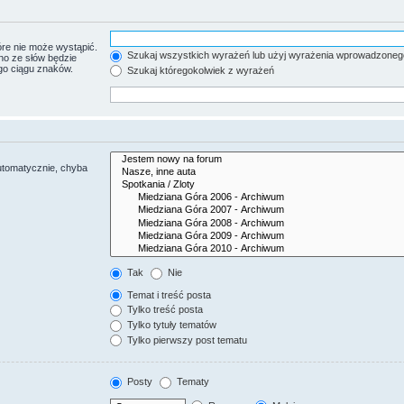
re nie może wystąpić.
Szukaj wszystkich wyrażeń lub użyj wyrażenia wprowadzoneg
no ze słów będzie
go ciągu znaków.
Szukaj któregokolwiek z wyrażeń
utomatycznie, chyba
Tak
Nie
Temat i treść posta
Tylko treść posta
Tylko tytuły tematów
Tylko pierwszy post tematu
Posty
Tematy