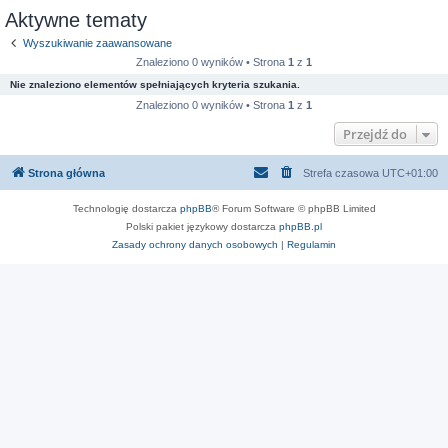
Aktywne tematy
Wyszukiwanie zaawansowane
Znaleziono 0 wyników • Strona
1
z
1
Nie znaleziono elementów spełniających kryteria szukania.
Znaleziono 0 wyników • Strona
1
z
1
Przejdź do
Strona główna
Strefa czasowa
UTC+01:00
Technologię dostarcza
phpBB
® Forum Software © phpBB Limited
Polski pakiet językowy dostarcza
phpBB.pl
Zasady ochrony danych osobowych
|
Regulamin