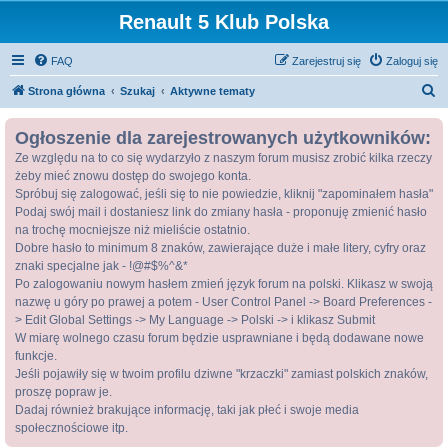
Renault 5 Klub Polska
FAQ
Zarejestruj się
Zaloguj się
S
Strona główna
Szukaj
Aktywne tematy
z
Ogłoszenie dla zarejestrowanych użytkowników:
u
Ze względu na to co się wydarzyło z naszym forum musisz zrobić kilka rzeczy
k
żeby mieć znowu dostęp do swojego konta.
a
Spróbuj się zalogować, jeśli się to nie powiedzie, kliknij "zapominałem hasła"
j
Podaj swój mail i dostaniesz link do zmiany hasła - proponuję zmienić hasło
na trochę mocniejsze niż mieliście ostatnio.
Dobre hasło to minimum 8 znaków, zawierające duże i małe litery, cyfry oraz
znaki specjalne jak - !@#$%^&*
Po zalogowaniu nowym hasłem zmień język forum na polski. Klikasz w swoją
nazwę u góry po prawej a potem - User Control Panel -> Board Preferences -
> Edit Global Settings -> My Language -> Polski -> i klikasz Submit
W miarę wolnego czasu forum będzie usprawniane i będą dodawane nowe
funkcje.
Jeśli pojawiły się w twoim profilu dziwne "krzaczki" zamiast polskich znaków,
proszę popraw je.
Dadaj również brakujące informację, taki jak płeć i swoje media
społecznościowe itp.