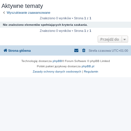
Aktywne tematy
Wyszukiwanie zaawansowane
Znaleziono 0 wyników • Strona
1
z
1
Nie znaleziono elementów spełniających kryteria szukania.
Znaleziono 0 wyników • Strona
1
z
1
Przejdź do
Strona główna
Strefa czasowa
UTC+01:00
Technologię dostarcza
phpBB
® Forum Software © phpBB Limited
Polski pakiet językowy dostarcza
phpBB.pl
Zasady ochrony danych osobowych
|
Regulamin