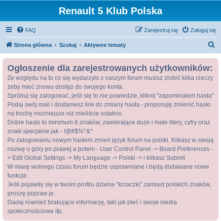
Renault 5 Klub Polska
FAQ
Zarejestruj się
Zaloguj się
S
Strona główna
Szukaj
Aktywne tematy
z
Ogłoszenie dla zarejestrowanych użytkowników:
u
Ze względu na to co się wydarzyło z naszym forum musisz zrobić kilka rzeczy
k
żeby mieć znowu dostęp do swojego konta.
a
Spróbuj się zalogować, jeśli się to nie powiedzie, kliknij "zapominałem hasła"
j
Podaj swój mail i dostaniesz link do zmiany hasła - proponuję zmienić hasło
na trochę mocniejsze niż mieliście ostatnio.
Dobre hasło to minimum 8 znaków, zawierające duże i małe litery, cyfry oraz
znaki specjalne jak - !@#$%^&*
Po zalogowaniu nowym hasłem zmień język forum na polski. Klikasz w swoją
nazwę u góry po prawej a potem - User Control Panel -> Board Preferences -
> Edit Global Settings -> My Language -> Polski -> i klikasz Submit
W miarę wolnego czasu forum będzie usprawniane i będą dodawane nowe
funkcje.
Jeśli pojawiły się w twoim profilu dziwne "krzaczki" zamiast polskich znaków,
proszę popraw je.
Dadaj również brakujące informację, taki jak płeć i swoje media
społecznościowe itp.