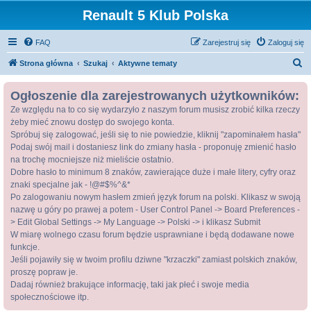
Renault 5 Klub Polska
FAQ
Zarejestruj się
Zaloguj się
S
Strona główna
Szukaj
Aktywne tematy
z
Ogłoszenie dla zarejestrowanych użytkowników:
u
Ze względu na to co się wydarzyło z naszym forum musisz zrobić kilka rzeczy
k
żeby mieć znowu dostęp do swojego konta.
a
Spróbuj się zalogować, jeśli się to nie powiedzie, kliknij "zapominałem hasła"
j
Podaj swój mail i dostaniesz link do zmiany hasła - proponuję zmienić hasło
na trochę mocniejsze niż mieliście ostatnio.
Dobre hasło to minimum 8 znaków, zawierające duże i małe litery, cyfry oraz
znaki specjalne jak - !@#$%^&*
Po zalogowaniu nowym hasłem zmień język forum na polski. Klikasz w swoją
nazwę u góry po prawej a potem - User Control Panel -> Board Preferences -
> Edit Global Settings -> My Language -> Polski -> i klikasz Submit
W miarę wolnego czasu forum będzie usprawniane i będą dodawane nowe
funkcje.
Jeśli pojawiły się w twoim profilu dziwne "krzaczki" zamiast polskich znaków,
proszę popraw je.
Dadaj również brakujące informację, taki jak płeć i swoje media
społecznościowe itp.