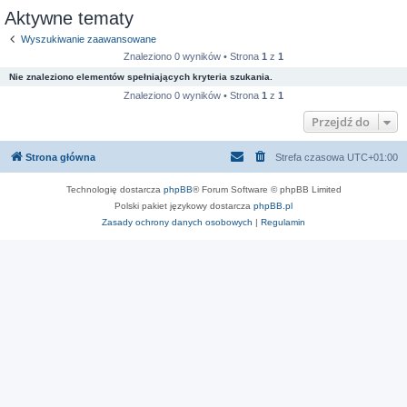
Aktywne tematy
Wyszukiwanie zaawansowane
Znaleziono 0 wyników • Strona
1
z
1
Nie znaleziono elementów spełniających kryteria szukania.
Znaleziono 0 wyników • Strona
1
z
1
Przejdź do
Strona główna
Strefa czasowa
UTC+01:00
Technologię dostarcza
phpBB
® Forum Software © phpBB Limited
Polski pakiet językowy dostarcza
phpBB.pl
Zasady ochrony danych osobowych
|
Regulamin