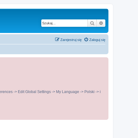
Szukaj
Wyszukiwanie z
Zarejestruj się
Zaloguj się
ences -> Edit Global Settings -> My Language -> Polski -> i