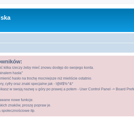
lska
kowników:
ić kilka rzeczy żeby mieć znowu dostęp do swojego konta.
ominałem hasła"
mienić hasło na trochę mocniejsze niż mieliście ostatnio.
ry, cyfry oraz znaki specjalne jak - !@#$%^&*
kasz w swoją nazwę u góry po prawej a potem - User Control Panel -> Board Prefer
awane nowe funkcje.
lskich znaków, proszę popraw je.
a społecznościowe itp.