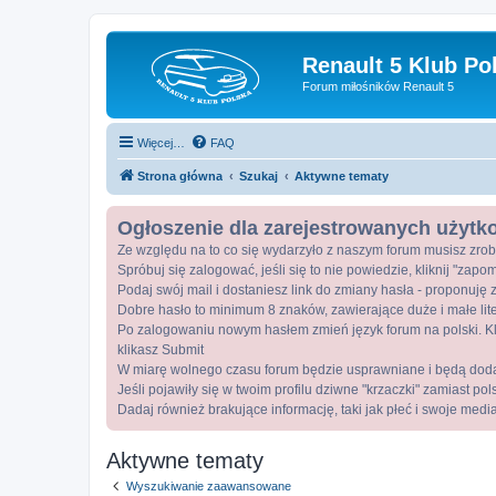
Renault 5 Klub Po
Forum miłośników Renault 5
Więcej…
FAQ
Strona główna
Szukaj
Aktywne tematy
Ogłoszenie dla zarejestrowanych użyt
Ze względu na to co się wydarzyło z naszym forum musisz zrob
Spróbuj się zalogować, jeśli się to nie powiedzie, kliknij "zap
Podaj swój mail i dostaniesz link do zmiany hasła - proponuję z
Dobre hasło to minimum 8 znaków, zawierające duże i małe lite
Po zalogowaniu nowym hasłem zmień język forum na polski. Kli
klikasz Submit
W miarę wolnego czasu forum będzie usprawniane i będą dod
Jeśli pojawiły się w twoim profilu dziwne "krzaczki" zamiast po
Dadaj również brakujące informację, taki jak płeć i swoje medi
Aktywne tematy
Wyszukiwanie zaawansowane