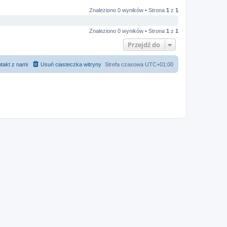
Znaleziono 0 wyników • Strona
1
z
1
Znaleziono 0 wyników • Strona
1
z
1
Przejdź do
takt z nami
Usuń ciasteczka witryny
Strefa czasowa
UTC+01:00