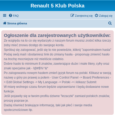
Renault 5 Klub Polska
FAQ
Zarejestruj się
Zaloguj się
S
Strona główna
z
Ogłoszenie dla zarejestrowanych użytkowników:
u
Ze względu na to co się wydarzyło z naszym forum musisz zrobić kilka rzeczy
k
żeby mieć znowu dostęp do swojego konta.
a
Spróbuj się zalogować, jeśli się to nie powiedzie, kliknij "zapominałem hasła"
j
Podaj swój mail i dostaniesz link do zmiany hasła - proponuję zmienić hasło
na trochę mocniejsze niż mieliście ostatnio.
Dobre hasło to minimum 8 znaków, zawierające duże i małe litery, cyfry oraz
znaki specjalne jak - !@#$%^&*
Po zalogowaniu nowym hasłem zmień język forum na polski. Klikasz w swoją
nazwę u góry po prawej a potem - User Control Panel -> Board Preferences -
> Edit Global Settings -> My Language -> Polski -> i klikasz Submit
W miarę wolnego czasu forum będzie usprawniane i będą dodawane nowe
funkcje.
Jeśli pojawiły się w twoim profilu dziwne "krzaczki" zamiast polskich znaków,
proszę popraw je.
Dadaj również brakujące informację, taki jak płeć i swoje media
społecznościowe itp.