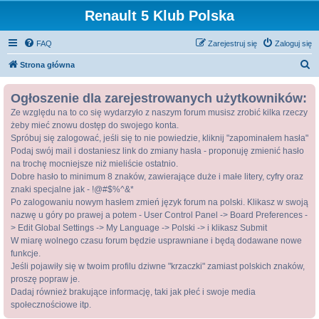
Renault 5 Klub Polska
FAQ
Zarejestruj się
Zaloguj się
S
Strona główna
z
Ogłoszenie dla zarejestrowanych użytkowników:
u
Ze względu na to co się wydarzyło z naszym forum musisz zrobić kilka rzeczy
k
żeby mieć znowu dostęp do swojego konta.
a
Spróbuj się zalogować, jeśli się to nie powiedzie, kliknij "zapominałem hasła"
j
Podaj swój mail i dostaniesz link do zmiany hasła - proponuję zmienić hasło
na trochę mocniejsze niż mieliście ostatnio.
Dobre hasło to minimum 8 znaków, zawierające duże i małe litery, cyfry oraz
znaki specjalne jak - !@#$%^&*
Po zalogowaniu nowym hasłem zmień język forum na polski. Klikasz w swoją
nazwę u góry po prawej a potem - User Control Panel -> Board Preferences -
> Edit Global Settings -> My Language -> Polski -> i klikasz Submit
W miarę wolnego czasu forum będzie usprawniane i będą dodawane nowe
funkcje.
Jeśli pojawiły się w twoim profilu dziwne "krzaczki" zamiast polskich znaków,
proszę popraw je.
Dadaj również brakujące informację, taki jak płeć i swoje media
społecznościowe itp.