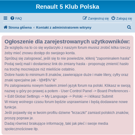
Renault 5 Klub Polska
FAQ
Zarejestruj się
Zaloguj się
S
Strona główna
Kontakt z administratorem witryny
z
Ogłoszenie dla zarejestrowanych użytkowników:
u
Ze względu na to co się wydarzyło z naszym forum musisz zrobić kilka rzeczy
k
żeby mieć znowu dostęp do swojego konta.
a
Spróbuj się zalogować, jeśli się to nie powiedzie, kliknij "zapominałem hasła"
j
Podaj swój mail i dostaniesz link do zmiany hasła - proponuję zmienić hasło
na trochę mocniejsze niż mieliście ostatnio.
Dobre hasło to minimum 8 znaków, zawierające duże i małe litery, cyfry oraz
znaki specjalne jak - !@#$%^&*
Po zalogowaniu nowym hasłem zmień język forum na polski. Klikasz w swoją
nazwę u góry po prawej a potem - User Control Panel -> Board Preferences -
> Edit Global Settings -> My Language -> Polski -> i klikasz Submit
W miarę wolnego czasu forum będzie usprawniane i będą dodawane nowe
funkcje.
Jeśli pojawiły się w twoim profilu dziwne "krzaczki" zamiast polskich znaków,
proszę popraw je.
Dadaj również brakujące informację, taki jak płeć i swoje media
społecznościowe itp.