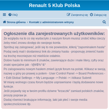
Renault 5 Klub Polska
FAQ
Zarejestruj się
Zaloguj się
S
Strona główna
Kontakt z administratorem witryny
z
Ogłoszenie dla zarejestrowanych użytkowników:
u
Ze względu na to co się wydarzyło z naszym forum musisz zrobić kilka rzeczy
k
żeby mieć znowu dostęp do swojego konta.
a
Spróbuj się zalogować, jeśli się to nie powiedzie, kliknij "zapominałem hasła"
j
Podaj swój mail i dostaniesz link do zmiany hasła - proponuję zmienić hasło
na trochę mocniejsze niż mieliście ostatnio.
Dobre hasło to minimum 8 znaków, zawierające duże i małe litery, cyfry oraz
znaki specjalne jak - !@#$%^&*
Po zalogowaniu nowym hasłem zmień język forum na polski. Klikasz w swoją
nazwę u góry po prawej a potem - User Control Panel -> Board Preferences -
> Edit Global Settings -> My Language -> Polski -> i klikasz Submit
W miarę wolnego czasu forum będzie usprawniane i będą dodawane nowe
funkcje.
Jeśli pojawiły się w twoim profilu dziwne "krzaczki" zamiast polskich znaków,
proszę popraw je.
Dadaj również brakujące informację, taki jak płeć i swoje media
społecznościowe itp.