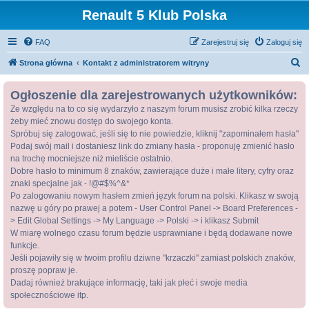
Renault 5 Klub Polska
FAQ
Zarejestruj się
Zaloguj się
S
Strona główna
Kontakt z administratorem witryny
z
Ogłoszenie dla zarejestrowanych użytkowników:
u
Ze względu na to co się wydarzyło z naszym forum musisz zrobić kilka rzeczy
k
żeby mieć znowu dostęp do swojego konta.
a
Spróbuj się zalogować, jeśli się to nie powiedzie, kliknij "zapominałem hasła"
j
Podaj swój mail i dostaniesz link do zmiany hasła - proponuję zmienić hasło
na trochę mocniejsze niż mieliście ostatnio.
Dobre hasło to minimum 8 znaków, zawierające duże i małe litery, cyfry oraz
znaki specjalne jak - !@#$%^&*
Po zalogowaniu nowym hasłem zmień język forum na polski. Klikasz w swoją
nazwę u góry po prawej a potem - User Control Panel -> Board Preferences -
> Edit Global Settings -> My Language -> Polski -> i klikasz Submit
W miarę wolnego czasu forum będzie usprawniane i będą dodawane nowe
funkcje.
Jeśli pojawiły się w twoim profilu dziwne "krzaczki" zamiast polskich znaków,
proszę popraw je.
Dadaj również brakujące informację, taki jak płeć i swoje media
społecznościowe itp.