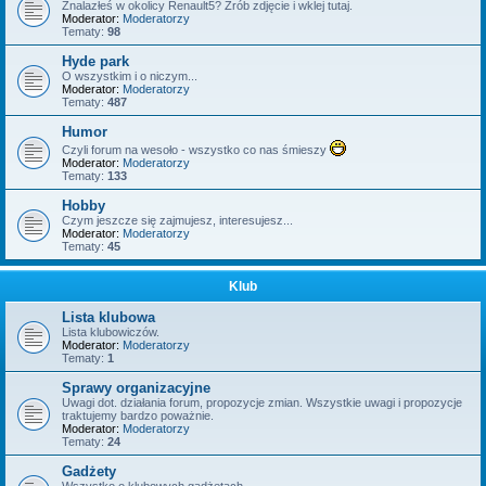
Znalazłeś w okolicy Renault5? Zrób zdjęcie i wklej tutaj.
Moderator:
Moderatorzy
Tematy:
98
Hyde park
O wszystkim i o niczym...
Moderator:
Moderatorzy
Tematy:
487
Humor
Czyli forum na wesoło - wszystko co nas śmieszy
Moderator:
Moderatorzy
Tematy:
133
Hobby
Czym jeszcze się zajmujesz, interesujesz...
Moderator:
Moderatorzy
Tematy:
45
Klub
Lista klubowa
Lista klubowiczów.
Moderator:
Moderatorzy
Tematy:
1
Sprawy organizacyjne
Uwagi dot. działania forum, propozycje zmian. Wszystkie uwagi i propozycje
traktujemy bardzo poważnie.
Moderator:
Moderatorzy
Tematy:
24
Gadżety