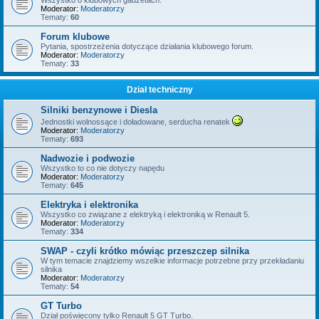
Wszystko o klubowych gadżetach.
Moderator:
Moderatorzy
Tematy:
60
Forum klubowe
Pytania, spostrzeżenia dotyczące działania klubowego forum.
Moderator:
Moderatorzy
Tematy:
33
Dział techniczny
Silniki benzynowe i Diesla
Jednostki wolnossące i doładowane, serducha renatek
Moderator:
Moderatorzy
Tematy:
693
Nadwozie i podwozie
Wszystko to co nie dotyczy napędu
Moderator:
Moderatorzy
Tematy:
645
Elektryka i elektronika
Wszystko co związane z elektryką i elektroniką w Renault 5.
Moderator:
Moderatorzy
Tematy:
334
SWAP - czyli krótko mówiąc przeszczep silnika
W tym temacie znajdziemy wszelkie informacje potrzebne przy przekładaniu
silnika
Moderator:
Moderatorzy
Tematy:
54
GT Turbo
Dział poświęcony tylko Renault 5 GT Turbo.