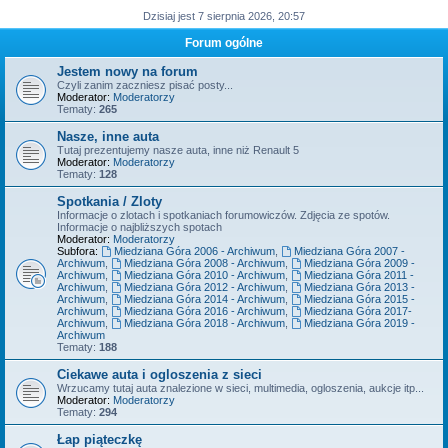
Dzisiaj jest 7 sierpnia 2026, 20:57
Forum ogólne
Jestem nowy na forum
Czyli zanim zaczniesz pisać posty...
Moderator:
Moderatorzy
Tematy:
265
Nasze, inne auta
Tutaj prezentujemy nasze auta, inne niż Renault 5
Moderator:
Moderatorzy
Tematy:
128
Spotkania / Zloty
Informacje o zlotach i spotkaniach forumowiczów. Zdjęcia ze spotów.
Informacje o najbliższych spotach
Moderator:
Moderatorzy
Subfora:
Miedziana Góra 2006 - Archiwum
,
Miedziana Góra 2007 -
Archiwum
,
Miedziana Góra 2008 - Archiwum
,
Miedziana Góra 2009 -
Archiwum
,
Miedziana Góra 2010 - Archiwum
,
Miedziana Góra 2011 -
Archiwum
,
Miedziana Góra 2012 - Archiwum
,
Miedziana Góra 2013 -
Archiwum
,
Miedziana Góra 2014 - Archiwum
,
Miedziana Góra 2015 -
Archiwum
,
Miedziana Góra 2016 - Archiwum
,
Miedziana Góra 2017-
Archiwum
,
Miedziana Góra 2018 - Archiwum
,
Miedziana Góra 2019 -
Archiwum
Tematy:
188
Ciekawe auta i ogloszenia z sieci
Wrzucamy tutaj auta znalezione w sieci, multimedia, ogloszenia, aukcje itp...
Moderator:
Moderatorzy
Tematy:
294
Łap piąteczkę