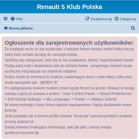
Renault 5 Klub Polska
FAQ
Zarejestruj się
Zaloguj się
S
Strona główna
z
Ogłoszenie dla zarejestrowanych użytkowników:
u
Ze względu na to co się wydarzyło z naszym forum musisz zrobić kilka rzeczy
k
żeby mieć znowu dostęp do swojego konta.
a
Spróbuj się zalogować, jeśli się to nie powiedzie, kliknij "zapominałem hasła"
j
Podaj swój mail i dostaniesz link do zmiany hasła - proponuję zmienić hasło
na trochę mocniejsze niż mieliście ostatnio.
Dobre hasło to minimum 8 znaków, zawierające duże i małe litery, cyfry oraz
znaki specjalne jak - !@#$%^&*
Po zalogowaniu nowym hasłem zmień język forum na polski. Klikasz w swoją
nazwę u góry po prawej a potem - User Control Panel -> Board Preferences -
> Edit Global Settings -> My Language -> Polski -> i klikasz Submit
W miarę wolnego czasu forum będzie usprawniane i będą dodawane nowe
funkcje.
Jeśli pojawiły się w twoim profilu dziwne "krzaczki" zamiast polskich znaków,
proszę popraw je.
Dadaj również brakujące informację, taki jak płeć i swoje media
społecznościowe itp.