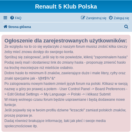
Renault 5 Klub Polska
FAQ
Zarejestruj się
Zaloguj się
S
Strona główna
z
Ogłoszenie dla zarejestrowanych użytkowników:
u
Ze względu na to co się wydarzyło z naszym forum musisz zrobić kilka rzeczy
k
żeby mieć znowu dostęp do swojego konta.
a
Spróbuj się zalogować, jeśli się to nie powiedzie, kliknij "zapominałem hasła"
j
Podaj swój mail i dostaniesz link do zmiany hasła - proponuję zmienić hasło
na trochę mocniejsze niż mieliście ostatnio.
Dobre hasło to minimum 8 znaków, zawierające duże i małe litery, cyfry oraz
znaki specjalne jak - !@#$%^&*
Po zalogowaniu nowym hasłem zmień język forum na polski. Klikasz w swoją
nazwę u góry po prawej a potem - User Control Panel -> Board Preferences -
> Edit Global Settings -> My Language -> Polski -> i klikasz Submit
W miarę wolnego czasu forum będzie usprawniane i będą dodawane nowe
funkcje.
Jeśli pojawiły się w twoim profilu dziwne "krzaczki" zamiast polskich znaków,
proszę popraw je.
Dadaj również brakujące informację, taki jak płeć i swoje media
społecznościowe itp.