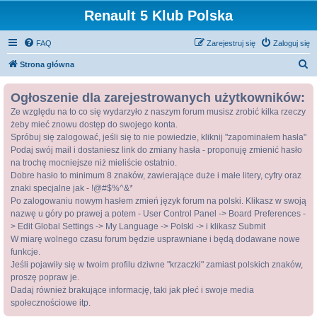
Renault 5 Klub Polska
FAQ
Zarejestruj się
Zaloguj się
S
Strona główna
z
Ogłoszenie dla zarejestrowanych użytkowników:
u
Ze względu na to co się wydarzyło z naszym forum musisz zrobić kilka rzeczy
k
żeby mieć znowu dostęp do swojego konta.
a
Spróbuj się zalogować, jeśli się to nie powiedzie, kliknij "zapominałem hasła"
j
Podaj swój mail i dostaniesz link do zmiany hasła - proponuję zmienić hasło
na trochę mocniejsze niż mieliście ostatnio.
Dobre hasło to minimum 8 znaków, zawierające duże i małe litery, cyfry oraz
znaki specjalne jak - !@#$%^&*
Po zalogowaniu nowym hasłem zmień język forum na polski. Klikasz w swoją
nazwę u góry po prawej a potem - User Control Panel -> Board Preferences -
> Edit Global Settings -> My Language -> Polski -> i klikasz Submit
W miarę wolnego czasu forum będzie usprawniane i będą dodawane nowe
funkcje.
Jeśli pojawiły się w twoim profilu dziwne "krzaczki" zamiast polskich znaków,
proszę popraw je.
Dadaj również brakujące informację, taki jak płeć i swoje media
społecznościowe itp.