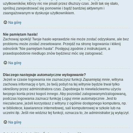
użytkowników, którzy nic nie pisali przez dłuższy czas. Jeśli tak się stało,
spróbuj zarejestrować się ponownie i bądź bardziej aktywnym i
zaangażowanym w dyskusje użytkownikiem.
Na górę
Nie pamiętam hasła!
Zachowaj spokój! Twoje hasło wprawdzie nie może zostać odzyskane, ale bez
problemu może zostać zresetowane. Przejdź na stronę logowania i kliknij
odnośnik “Nie pamiętam hasła”. Postępuj zgodnie z instrukcjami, a
prawdopodobnie niedługo znów będziesz móc się zalogować.
Na górę
Dlaczego następuje automatyczne wylogowanie?
Jeżeli w czasie logowania nie zaznaczysz funkcji
Zapamiętaj mnie
, witryna
zachowa informację o tym, że twój pobyt na tej witrynie będzie trwał tylko
określony przez administratora czas. Zapobiega to niewłaściwemu użyciu
twojego konta przez kogoś innego. Aby pozostać zalogowanym/zalogowaną,
podczas logowania zaznacz funkcję
Loguj mnie automatycznie
. Jest to
niezalecane, jeżeli korzystasz z witryny z ogólnie dostępnego komputera, np.
w bibliotece, kawiarence internetowej, sali komputerowej w szkole lub na
uczelni itp. Jeśli nie widzisz tej funkcji, oznacza to, że administrator ją wyłączył.
Na górę