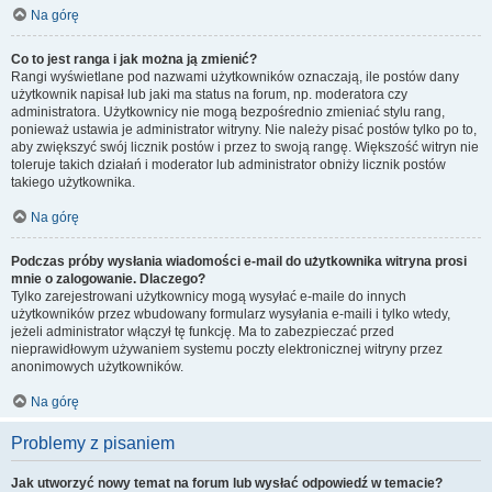
Na górę
Co to jest ranga i jak można ją zmienić?
Rangi wyświetlane pod nazwami użytkowników oznaczają, ile postów dany
użytkownik napisał lub jaki ma status na forum, np. moderatora czy
administratora. Użytkownicy nie mogą bezpośrednio zmieniać stylu rang,
ponieważ ustawia je administrator witryny. Nie należy pisać postów tylko po to,
aby zwiększyć swój licznik postów i przez to swoją rangę. Większość witryn nie
toleruje takich działań i moderator lub administrator obniży licznik postów
takiego użytkownika.
Na górę
Podczas próby wysłania wiadomości e-mail do użytkownika witryna prosi
mnie o zalogowanie. Dlaczego?
Tylko zarejestrowani użytkownicy mogą wysyłać e-maile do innych
użytkowników przez wbudowany formularz wysyłania e-maili i tylko wtedy,
jeżeli administrator włączył tę funkcję. Ma to zabezpieczać przed
nieprawidłowym używaniem systemu poczty elektronicznej witryny przez
anonimowych użytkowników.
Na górę
Problemy z pisaniem
Jak utworzyć nowy temat na forum lub wysłać odpowiedź w temacie?