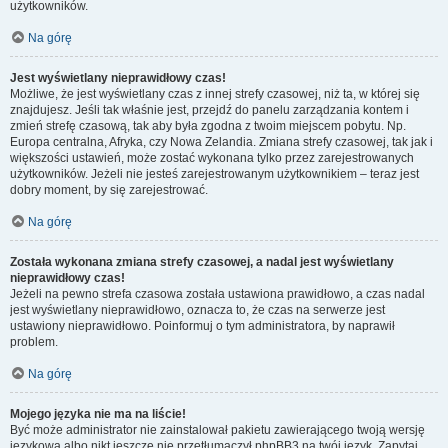
użytkowników.
Na górę
Jest wyświetlany nieprawidłowy czas!
Możliwe, że jest wyświetlany czas z innej strefy czasowej, niż ta, w której się
znajdujesz. Jeśli tak właśnie jest, przejdź do panelu zarządzania kontem i
zmień strefę czasową, tak aby była zgodna z twoim miejscem pobytu. Np.
Europa centralna, Afryka, czy Nowa Zelandia. Zmiana strefy czasowej, tak jak i
większości ustawień, może zostać wykonana tylko przez zarejestrowanych
użytkowników. Jeżeli nie jesteś zarejestrowanym użytkownikiem – teraz jest
dobry moment, by się zarejestrować.
Na górę
Została wykonana zmiana strefy czasowej, a nadal jest wyświetlany
nieprawidłowy czas!
Jeżeli na pewno strefa czasowa została ustawiona prawidłowo, a czas nadal
jest wyświetlany nieprawidłowo, oznacza to, że czas na serwerze jest
ustawiony nieprawidłowo. Poinformuj o tym administratora, by naprawił
problem.
Na górę
Mojego języka nie ma na liście!
Być może administrator nie zainstalował pakietu zawierającego twoją wersję
językową albo nikt jeszcze nie przetłumaczył phpBB3 na twój język. Zapytaj