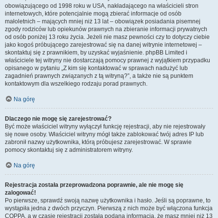
obowiązującego od 1998 roku w USA, nakładającego na właścicieli stron
internetowych, które potencjalnie mogą zbierać informacje od osób
małoletnich – mających mniej niż 13 lat – obowiązek posiadania pisemnej
zgody rodziców lub opiekunów prawnych na zbieranie informacji prywatnych
od osób poniżej 13 roku życia. Jeżeli nie masz pewności czy to dotyczy ciebie
jako kogoś próbującego zarejestrować się na danej witrynie internetowej –
skontaktuj się z prawnikiem, by uzyskać wyjaśnienie. phpBB Limited i
właściciele tej witryny nie dostarczają pomocy prawnej z wyjątkiem przypadku
opisanego w pytaniu „Z kim się kontaktować w sprawach nadużyć lub
zagadnień prawnych związanych z tą witryną?”, a także nie są punktem
kontaktowym dla wszelkiego rodzaju porad prawnych.
Na górę
Dlaczego nie mogę się zarejestrować?
Być może właściciel witryny wyłączył funkcję rejestracji, aby nie rejestrowały
się nowe osoby. Właściciel witryny mógł także zablokować twój adres IP lub
zabronił nazwy użytkownika, którą próbujesz zarejestrować. W sprawie
pomocy skontaktuj się z administratorem witryny.
Na górę
Rejestracja została przeprowadzona poprawnie, ale nie mogę się
zalogować!
Po pierwsze, sprawdź swoją nazwę użytkownika i hasło. Jeśli są poprawne, to
wystąpiła jedna z dwóch przyczyn. Pierwszą z nich może być włączona funkcja
COPPA, a w czasie rejestracji została podana informacja, że masz mniej niż 13