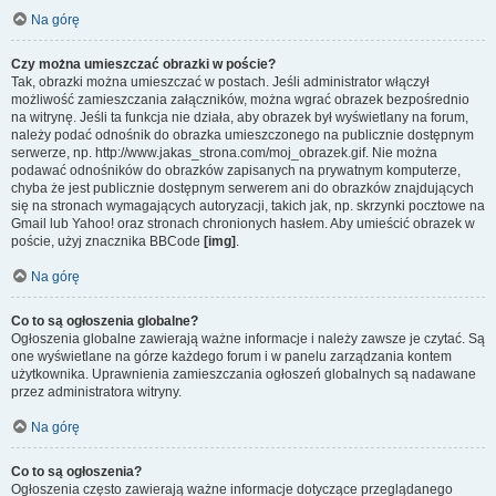
Na górę
Czy można umieszczać obrazki w poście?
Tak, obrazki można umieszczać w postach. Jeśli administrator włączył
możliwość zamieszczania załączników, można wgrać obrazek bezpośrednio
na witrynę. Jeśli ta funkcja nie działa, aby obrazek był wyświetlany na forum,
należy podać odnośnik do obrazka umieszczonego na publicznie dostępnym
serwerze, np. http://www.jakas_strona.com/moj_obrazek.gif. Nie można
podawać odnośników do obrazków zapisanych na prywatnym komputerze,
chyba że jest publicznie dostępnym serwerem ani do obrazków znajdujących
się na stronach wymagających autoryzacji, takich jak, np. skrzynki pocztowe na
Gmail lub Yahoo! oraz stronach chronionych hasłem. Aby umieścić obrazek w
poście, użyj znacznika BBCode
[img]
.
Na górę
Co to są ogłoszenia globalne?
Ogłoszenia globalne zawierają ważne informacje i należy zawsze je czytać. Są
one wyświetlane na górze każdego forum i w panelu zarządzania kontem
użytkownika. Uprawnienia zamieszczania ogłoszeń globalnych są nadawane
przez administratora witryny.
Na górę
Co to są ogłoszenia?
Ogłoszenia często zawierają ważne informacje dotyczące przeglądanego