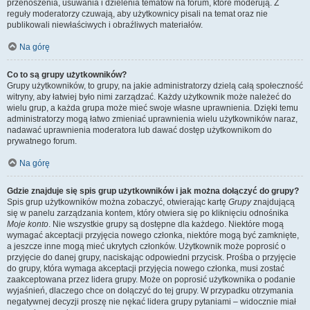
przenoszenia, usuwania i dzielenia tematów na forum, które moderują. Z
reguły moderatorzy czuwają, aby użytkownicy pisali na temat oraz nie
publikowali niewłaściwych i obraźliwych materiałów.
Na górę
Co to są grupy użytkowników?
Grupy użytkowników, to grupy, na jakie administratorzy dzielą całą społeczność
witryny, aby łatwiej było nimi zarządzać. Każdy użytkownik może należeć do
wielu grup, a każda grupa może mieć swoje własne uprawnienia. Dzięki temu
administratorzy mogą łatwo zmieniać uprawnienia wielu użytkowników naraz,
nadawać uprawnienia moderatora lub dawać dostęp użytkownikom do
prywatnego forum.
Na górę
Gdzie znajduje się spis grup użytkowników i jak można dołączyć do grupy?
Spis grup użytkowników można zobaczyć, otwierając kartę
Grupy
znajdującą
się w panelu zarządzania kontem, który otwiera się po kliknięciu odnośnika
Moje konto
. Nie wszystkie grupy są dostępne dla każdego. Niektóre mogą
wymagać akceptacji przyjęcia nowego członka, niektóre mogą być zamknięte,
a jeszcze inne mogą mieć ukrytych członków. Użytkownik może poprosić o
przyjęcie do danej grupy, naciskając odpowiedni przycisk. Prośba o przyjęcie
do grupy, która wymaga akceptacji przyjęcia nowego członka, musi zostać
zaakceptowana przez lidera grupy. Może on poprosić użytkownika o podanie
wyjaśnień, dlaczego chce on dołączyć do tej grupy. W przypadku otrzymania
negatywnej decyzji proszę nie nękać lidera grupy pytaniami – widocznie miał