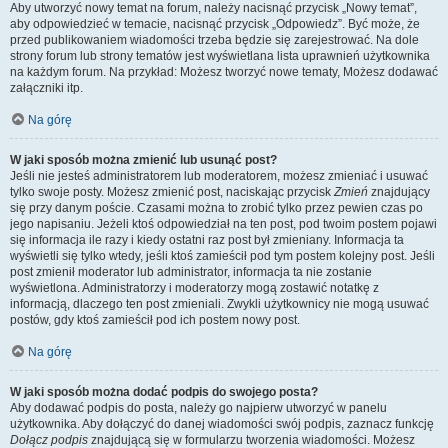
Aby utworzyć nowy temat na forum, należy nacisnąć przycisk „Nowy temat”,
aby odpowiedzieć w temacie, nacisnąć przycisk „Odpowiedz”. Być może, że
przed publikowaniem wiadomości trzeba będzie się zarejestrować. Na dole
strony forum lub strony tematów jest wyświetlana lista uprawnień użytkownika
na każdym forum. Na przykład: Możesz tworzyć nowe tematy, Możesz dodawać
załączniki itp.
Na górę
W jaki sposób można zmienić lub usunąć post?
Jeśli nie jesteś administratorem lub moderatorem, możesz zmieniać i usuwać
tylko swoje posty. Możesz zmienić post, naciskając przycisk
Zmień
znajdujący
się przy danym poście. Czasami można to zrobić tylko przez pewien czas po
jego napisaniu. Jeżeli ktoś odpowiedział na ten post, pod twoim postem pojawi
się informacja ile razy i kiedy ostatni raz post był zmieniany. Informacja ta
wyświetli się tylko wtedy, jeśli ktoś zamieścił pod tym postem kolejny post. Jeśli
post zmienił moderator lub administrator, informacja ta nie zostanie
wyświetlona. Administratorzy i moderatorzy mogą zostawić notatkę z
informacją, dlaczego ten post zmieniali. Zwykli użytkownicy nie mogą usuwać
postów, gdy ktoś zamieścił pod ich postem nowy post.
Na górę
W jaki sposób można dodać podpis do swojego posta?
Aby dodawać podpis do posta, należy go najpierw utworzyć w panelu
użytkownika. Aby dołączyć do danej wiadomości swój podpis, zaznacz funkcję
Dołącz podpis
znajdującą się w formularzu tworzenia wiadomości. Możesz