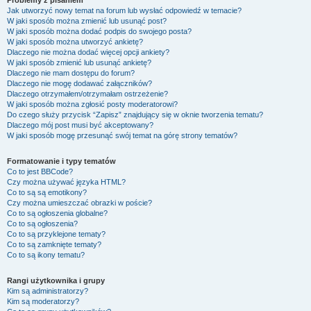
Problemy z pisaniem
Jak utworzyć nowy temat na forum lub wysłać odpowiedź w temacie?
W jaki sposób można zmienić lub usunąć post?
W jaki sposób można dodać podpis do swojego posta?
W jaki sposób można utworzyć ankietę?
Dlaczego nie można dodać więcej opcji ankiety?
W jaki sposób zmienić lub usunąć ankietę?
Dlaczego nie mam dostępu do forum?
Dlaczego nie mogę dodawać załączników?
Dlaczego otrzymałem/otrzymałam ostrzeżenie?
W jaki sposób można zgłosić posty moderatorowi?
Do czego służy przycisk “Zapisz” znajdujący się w oknie tworzenia tematu?
Dlaczego mój post musi być akceptowany?
W jaki sposób mogę przesunąć swój temat na górę strony tematów?
Formatowanie i typy tematów
Co to jest BBCode?
Czy można używać języka HTML?
Co to są są emotikony?
Czy można umieszczać obrazki w poście?
Co to są ogłoszenia globalne?
Co to są ogłoszenia?
Co to są przyklejone tematy?
Co to są zamknięte tematy?
Co to są ikony tematu?
Rangi użytkownika i grupy
Kim są administratorzy?
Kim są moderatorzy?