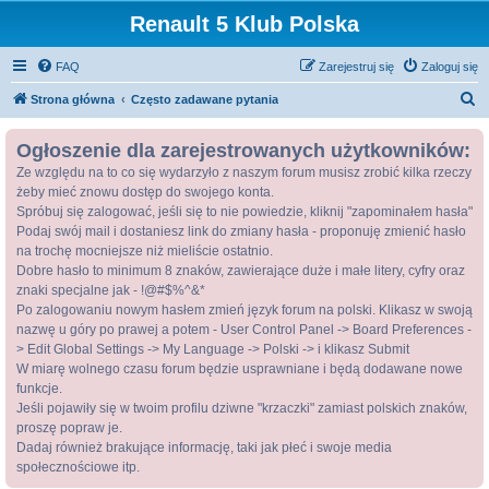
Renault 5 Klub Polska
FAQ
Zarejestruj się
Zaloguj się
S
Strona główna
Często zadawane pytania
z
Ogłoszenie dla zarejestrowanych użytkowników:
u
Ze względu na to co się wydarzyło z naszym forum musisz zrobić kilka rzeczy
k
żeby mieć znowu dostęp do swojego konta.
a
Spróbuj się zalogować, jeśli się to nie powiedzie, kliknij "zapominałem hasła"
j
Podaj swój mail i dostaniesz link do zmiany hasła - proponuję zmienić hasło
na trochę mocniejsze niż mieliście ostatnio.
Dobre hasło to minimum 8 znaków, zawierające duże i małe litery, cyfry oraz
znaki specjalne jak - !@#$%^&*
Po zalogowaniu nowym hasłem zmień język forum na polski. Klikasz w swoją
nazwę u góry po prawej a potem - User Control Panel -> Board Preferences -
> Edit Global Settings -> My Language -> Polski -> i klikasz Submit
W miarę wolnego czasu forum będzie usprawniane i będą dodawane nowe
funkcje.
Jeśli pojawiły się w twoim profilu dziwne "krzaczki" zamiast polskich znaków,
proszę popraw je.
Dadaj również brakujące informację, taki jak płeć i swoje media
społecznościowe itp.