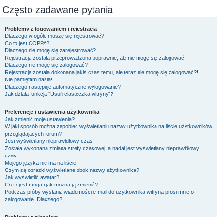
Często zadawane pytania
Problemy z logowaniem i rejestracją
Dlaczego w ogóle muszę się rejestrować?
Co to jest COPPA?
Dlaczego nie mogę się zarejestrować?
Rejestracja została przeprowadzona poprawnie, ale nie mogę się zalogować!
Dlaczego nie mogę się zalogować?
Rejestracja została dokonana jakiś czas temu, ale teraz nie mogę się zalogować?!
Nie pamiętam hasła!
Dlaczego następuje automatyczne wylogowanie?
Jak działa funkcja “Usuń ciasteczka witryny”?
Preferencje i ustawienia użytkownika
Jak zmienić moje ustawienia?
W jaki sposób można zapobiec wyświetlaniu nazwy użytkownika na liście użytkowników
przeglądających forum?
Jest wyświetlany nieprawidłowy czas!
Została wykonana zmiana strefy czasowej, a nadal jest wyświetlany nieprawidłowy
czas!
Mojego języka nie ma na liście!
Czym są obrazki wyświetlane obok nazwy użytkownika?
Jak wyświetlić awatar?
Co to jest ranga i jak można ją zmienić?
Podczas próby wysłania wiadomości e-mail do użytkownika witryna prosi mnie o
zalogowanie. Dlaczego?