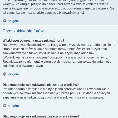
profilu wybranego użytkownika odnośnik
Dodaj do przyjaciół
lub
Dodaj do
wrogów
. Po drugie, przejść do panelu zarządzania swoim kontem i tam na
karcie
Przyjaciele i wrogowie
wprowadzić odpowiednie dane użytkownika. Na
tej samej karcie można także usuwać użytkowników z list.
Na górę
Przeszukiwanie forów
W jaki sposób można przeszukiwać fora?
Należy wprowadzić poszukiwaną frazę w pole wyszukiwania znajdujące się na
stronie wykazu forów, a także stronach forów i tematów. W celu uzyskania
zaawansowanych funkcji wyszukiwania należy kliknąć odnośnik
“Wyszukiwanie zaawansowane” dostępny na wszystkich stronach witryny.
Rozmieszczenie elementów sterujących mechanizmem wyszukiwania może
zależeć od używanego stylu.
Na górę
Dlaczego moje wyszukiwanie nie zwraca wyników?
Prawdopodobnie zapytanie nie było jasno sprecyzowane i zawierało wiele
podobnych zwrotów niezindeksowanych przez phpBB. Dokładnie sprecyzuj
zapytanie – użyj funkcji dostępnych w wyszukiwaniu zaawansowanym.
Na górę
Dlaczego moje wyszukiwanie zwraca pustą stronę?!