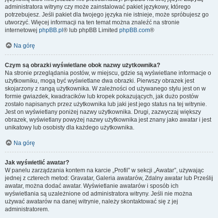
administratora witryny czy może zainstalować pakiet językowy, którego
potrzebujesz. Jeśli pakiet dla twojego języka nie istnieje, może spróbujesz go
utworzyć. Więcej informacji na ten temat można znaleźć na stronie
internetowej
phpBB.pl
® lub phpBB Limited
phpBB.com
®
Na górę
Czym są obrazki wyświetlane obok nazwy użytkownika?
Na stronie przeglądania postów, w miejscu, gdzie są wyświetlane informacje o
użytkowniku, mogą być wyświetlane dwa obrazki. Pierwszy obrazek jest
skojarzony z rangą użytkownika. W zależności od używanego stylu jest on w
formie gwiazdek, kwadracików lub kropek pokazujących, jak dużo postów
zostało napisanych przez użytkownika lub jaki jest jego status na tej witrynie.
Jest on wyświetlany poniżej nazwy użytkownika. Drugi, zazwyczaj większy
obrazek, wyświetlany powyżej nazwy użytkownika jest znany jako awatar i jest
unikatowy lub osobisty dla każdego użytkownika.
Na górę
Jak wyświetlić awatar?
W panelu zarządzania kontem na karcie „Profil” w sekcji „Awatar”, używając
jednej z czterech metod: Gravatar, Galeria awatarów, Zdalny awatar lub Prześlij
awatar, można dodać awatar. Wyświetlanie awatarów i sposób ich
wyświetlania są uzależnione od administratora witryny. Jeśli nie można
używać awatarów na danej witrynie, należy skontaktować się z jej
administratorem.