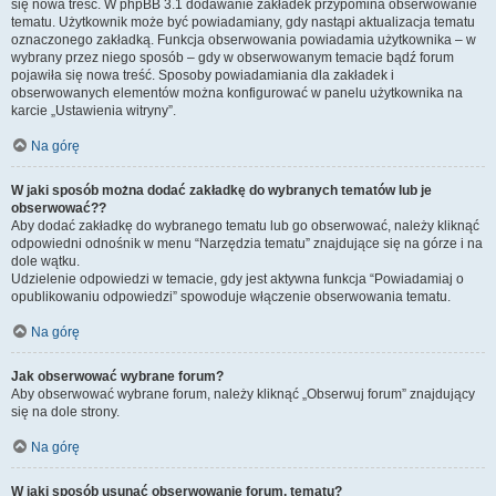
się nowa treść. W phpBB 3.1 dodawanie zakładek przypomina obserwowanie
tematu. Użytkownik może być powiadamiany, gdy nastąpi aktualizacja tematu
oznaczonego zakładką. Funkcja obserwowania powiadamia użytkownika – w
wybrany przez niego sposób – gdy w obserwowanym temacie bądź forum
pojawiła się nowa treść. Sposoby powiadamiania dla zakładek i
obserwowanych elementów można konfigurować w panelu użytkownika na
karcie „Ustawienia witryny”.
Na górę
W jaki sposób można dodać zakładkę do wybranych tematów lub je
obserwować??
Aby dodać zakładkę do wybranego tematu lub go obserwować, należy kliknąć
odpowiedni odnośnik w menu “Narzędzia tematu” znajdujące się na górze i na
dole wątku.
Udzielenie odpowiedzi w temacie, gdy jest aktywna funkcja “Powiadamiaj o
opublikowaniu odpowiedzi” spowoduje włączenie obserwowania tematu.
Na górę
Jak obserwować wybrane forum?
Aby obserwować wybrane forum, należy kliknąć „Obserwuj forum” znajdujący
się na dole strony.
Na górę
W jaki sposób usunąć obserwowanie forum, tematu?