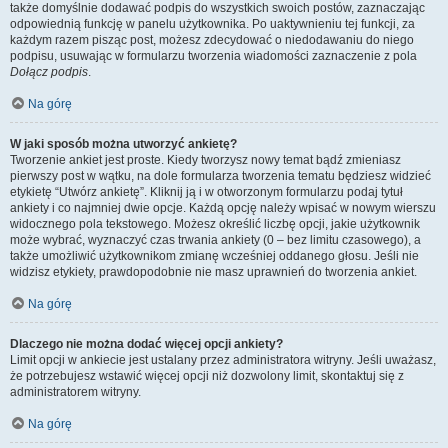
także domyślnie dodawać podpis do wszystkich swoich postów, zaznaczając
odpowiednią funkcję w panelu użytkownika. Po uaktywnieniu tej funkcji, za
każdym razem pisząc post, możesz zdecydować o niedodawaniu do niego
podpisu, usuwając w formularzu tworzenia wiadomości zaznaczenie z pola
Dołącz podpis
.
Na górę
W jaki sposób można utworzyć ankietę?
Tworzenie ankiet jest proste. Kiedy tworzysz nowy temat bądź zmieniasz
pierwszy post w wątku, na dole formularza tworzenia tematu będziesz widzieć
etykietę “Utwórz ankietę”. Kliknij ją i w otworzonym formularzu podaj tytuł
ankiety i co najmniej dwie opcje. Każdą opcję należy wpisać w nowym wierszu
widocznego pola tekstowego. Możesz określić liczbę opcji, jakie użytkownik
może wybrać, wyznaczyć czas trwania ankiety (0 – bez limitu czasowego), a
także umożliwić użytkownikom zmianę wcześniej oddanego głosu. Jeśli nie
widzisz etykiety, prawdopodobnie nie masz uprawnień do tworzenia ankiet.
Na górę
Dlaczego nie można dodać więcej opcji ankiety?
Limit opcji w ankiecie jest ustalany przez administratora witryny. Jeśli uważasz,
że potrzebujesz wstawić więcej opcji niż dozwolony limit, skontaktuj się z
administratorem witryny.
Na górę