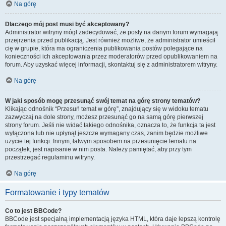
Na górę
Dlaczego mój post musi być akceptowany?
Administrator witryny mógł zadecydować, że posty na danym forum wymagają
przejrzenia przed publikacją. Jest również możliwe, że administrator umieścił
cię w grupie, która ma ograniczenia publikowania postów polegające na
konieczności ich akceptowania przez moderatorów przed opublikowaniem na
forum. Aby uzyskać więcej informacji, skontaktuj się z administratorem witryny.
Na górę
W jaki sposób mogę przesunąć swój temat na górę strony tematów?
Klikając odnośnik “Przesuń temat w górę”, znajdujący się w widoku tematu
zazwyczaj na dole strony, możesz przesunąć go na samą górę pierwszej
strony forum. Jeśli nie widać takiego odnośnika, oznacza to, że funkcja ta jest
wyłączona lub nie upłynął jeszcze wymagany czas, zanim będzie możliwe
użycie tej funkcji. Innym, łatwym sposobem na przesunięcie tematu na
początek, jest napisanie w nim posta. Należy pamiętać, aby przy tym
przestrzegać regulaminu witryny.
Na górę
Formatowanie i typy tematów
Co to jest BBCode?
BBCode jest specjalną implementacją języka HTML, która daje lepszą kontrolę