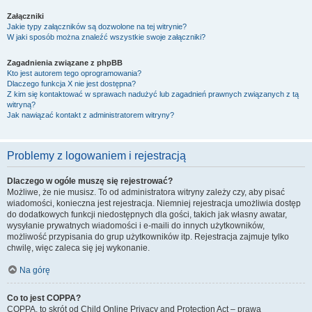
Załączniki
Jakie typy załączników są dozwolone na tej witrynie?
W jaki sposób można znaleźć wszystkie swoje załączniki?
Zagadnienia związane z phpBB
Kto jest autorem tego oprogramowania?
Dlaczego funkcja X nie jest dostępna?
Z kim się kontaktować w sprawach nadużyć lub zagadnień prawnych związanych z tą
witryną?
Jak nawiązać kontakt z administratorem witryny?
Problemy z logowaniem i rejestracją
Dlaczego w ogóle muszę się rejestrować?
Możliwe, że nie musisz. To od administratora witryny zależy czy, aby pisać
wiadomości, konieczna jest rejestracja. Niemniej rejestracja umożliwia dostęp
do dodatkowych funkcji niedostępnych dla gości, takich jak własny awatar,
wysyłanie prywatnych wiadomości i e-maili do innych użytkowników,
możliwość przypisania do grup użytkowników itp. Rejestracja zajmuje tylko
chwilę, więc zaleca się jej wykonanie.
Na górę
Co to jest COPPA?
COPPA, to skrót od Child Online Privacy and Protection Act – prawa