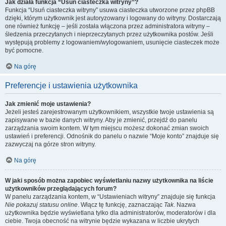
Jak działa funkcja “Usuń ciasteczka witryny”?
Funkcja “Usuń ciasteczka witryny” usuwa ciasteczka utworzone przez phpBB
dzięki, którym użytkownik jest autoryzowany i logowany do witryny. Dostarczają
one również funkcję – jeśli została włączona przez administratora witryny –
śledzenia przeczytanych i nieprzeczytanych przez użytkownika postów. Jeśli
występują problemy z logowaniem/wylogowaniem, usunięcie ciasteczek może
być pomocne.
Na górę
Preferencje i ustawienia użytkownika
Jak zmienić moje ustawienia?
Jeżeli jesteś zarejestrowanym użytkownikiem, wszystkie twoje ustawienia są
zapisywane w bazie danych witryny. Aby je zmienić, przejdź do panelu
zarządzania swoim kontem. W tym miejscu możesz dokonać zmian swoich
ustawień i preferencji. Odnośnik do panelu o nazwie “Moje konto” znajduje się
zazwyczaj na górze stron witryny.
Na górę
W jaki sposób można zapobiec wyświetlaniu nazwy użytkownika na liście
użytkowników przeglądających forum?
W panelu zarządzania kontem, w “Ustawieniach witryny” znajduje się funkcja
Nie pokazuj statusu online
. Włącz tę funkcję, zaznaczając
Tak
. Nazwa
użytkownika będzie wyświetlana tylko dla administratorów, moderatorów i dla
ciebie. Twoja obecność na witrynie będzie wykazana w liczbie ukrytych