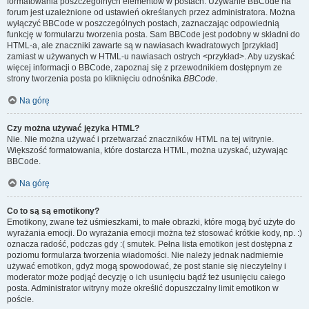
formatowania poszczególnych elementów w postach. Używanie BBCode na
forum jest uzależnione od ustawień określanych przez administratora. Można
wyłączyć BBCode w poszczególnych postach, zaznaczając odpowiednią
funkcję w formularzu tworzenia posta. Sam BBCode jest podobny w składni do
HTML-a, ale znaczniki zawarte są w nawiasach kwadratowych [przykład]
zamiast w używanych w HTML-u nawiasach ostrych <przykład>. Aby uzyskać
więcej informacji o BBCode, zapoznaj się z przewodnikiem dostępnym ze
strony tworzenia posta po kliknięciu odnośnika
BBCode
.
Na górę
Czy można używać języka HTML?
Nie. Nie można używać i przetwarzać znaczników HTML na tej witrynie.
Większość formatowania, które dostarcza HTML, można uzyskać, używając
BBCode.
Na górę
Co to są są emotikony?
Emotikony, zwane też uśmieszkami, to małe obrazki, które mogą być użyte do
wyrażania emocji. Do wyrażania emocji można też stosować krótkie kody, np. :)
oznacza radość, podczas gdy :( smutek. Pełna lista emotikon jest dostępna z
poziomu formularza tworzenia wiadomości. Nie należy jednak nadmiernie
używać emotikon, gdyż mogą spowodować, że post stanie się nieczytelny i
moderator może podjąć decyzję o ich usunięciu bądź też usunięciu całego
posta. Administrator witryny może określić dopuszczalny limit emotikon w
poście.