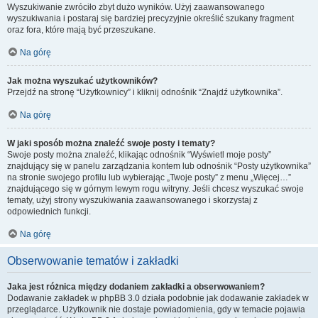
Wyszukiwanie zwróciło zbyt dużo wyników. Użyj zaawansowanego
wyszukiwania i postaraj się bardziej precyzyjnie określić szukany fragment
oraz fora, które mają być przeszukane.
Na górę
Jak można wyszukać użytkowników?
Przejdź na stronę “Użytkownicy” i kliknij odnośnik “Znajdź użytkownika”.
Na górę
W jaki sposób można znaleźć swoje posty i tematy?
Swoje posty można znaleźć, klikając odnośnik “Wyświetl moje posty”
znajdujący się w panelu zarządzania kontem lub odnośnik “Posty użytkownika”
na stronie swojego profilu lub wybierając „Twoje posty” z menu „Więcej…”
znajdującego się w górnym lewym rogu witryny. Jeśli chcesz wyszukać swoje
tematy, użyj strony wyszukiwania zaawansowanego i skorzystaj z
odpowiednich funkcji.
Na górę
Obserwowanie tematów i zakładki
Jaka jest różnica między dodaniem zakładki a obserwowaniem?
Dodawanie zakładek w phpBB 3.0 działa podobnie jak dodawanie zakładek w
przeglądarce. Użytkownik nie dostaje powiadomienia, gdy w temacie pojawia