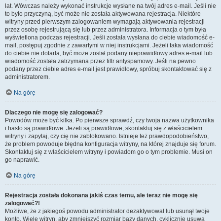
lat. Wówczas należy wykonać instrukcje wysłane na twój adres e-mail. Jeśli nie
to było przyczyną, być może nie została aktywowana rejestracja. Niektóre
witryny przed pierwszym zalogowaniem wymagają aktywowania rejestracji
przez osobę rejestrującą się lub przez administratora. Informacja o tym była
wyświetlona podczas rejestracji. Jeśli została wysłana do ciebie wiadomość e-
mail, postępuj zgodnie z zawartymi w niej instrukcjami. Jeżeli taka wiadomość
do ciebie nie dotarła, być może został podany nieprawidłowy adres e-mail lub
wiadomość została zatrzymana przez filtr antyspamowy. Jeśli na pewno
podany przez ciebie adres e-mail jest prawidłowy, spróbuj skontaktować się z
administratorem.
Na górę
Dlaczego nie mogę się zalogować?
Powodów może być kilka. Po pierwsze sprawdź, czy twoja nazwa użytkownika
i hasło są prawidłowe. Jeżeli są prawidłowe, skontaktuj się z właścicielem
witryny i zapytaj, czy cię nie zablokowano. Istnieje też prawdopodobieństwo,
że problem powoduje błędna konfiguracja witryny, na której znajduje się forum.
Skontaktuj się z właścicielem witryny i powiadom go o tym problemie. Musi on
go naprawić.
Na górę
Rejestracja została dokonana jakiś czas temu, ale teraz nie mogę się
zalogować?!
Możliwe, że z jakiegoś powodu administrator dezaktywował lub usunął twoje
konto. Wiele witryn, aby zmniejszyć rozmiar bazy danych, cyklicznie usuwa