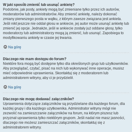
W jaki sposób zmienić lub usunąć ankietę?
Podobnie, jak posty, ankiety mogą być zmieniane tylko przez ich autorów,
moderatorów lub administratorów. Aby zmienić ankietę, należy dokonać
zmiany pierwszego posta w wątku, z którym zawsze związana jest ankieta.
Jeśli nikt jeszcze nie oddał głosu w ankiecie, jej autor może usunąć ankietę lub
zmienić jej opcje. Jednakże, jeśli w ankiecie zostały już oddane głosy, tylko
moderatorzy lub administratorzy mogą ją zmienić, lub usunąć. Zapobiega to
modyfikowaniu ankiety w czasie jej trwania.
Na górę
Dlaczego nie mam dostępu do forum?
Niektóre fora mogą być dostępne tylko dla określonych grup lub użytkowników.
Aby przeglądać, czytać, pisać na nich lub wykonywać inne operacje, musisz
mieć odpowiednie uprawnienia. Skontaktuj się z moderatorem lub
administratorem witryny, aby ci je przydzielił.
Na górę
Dlaczego nie mogę dodawać załączników?
Uprawnienia dotyczące załączników są przydzielane dla każdego forum, dla
każdej grupy i dla każdego użytkownika. Administrator witryny mógł nie
zezwolić na zamieszczanie załączników na forum, na którym piszesz lub
przyznał uprawnienia tylko niektórym grupom. Jeśli nadal nie masz jasności,
dlaczego nie możesz zamieszczać załączników, skontaktuj się z
administratorem witryny.