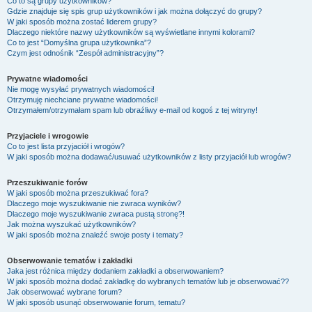
Co to są grupy użytkowników?
Gdzie znajduje się spis grup użytkowników i jak można dołączyć do grupy?
W jaki sposób można zostać liderem grupy?
Dlaczego niektóre nazwy użytkowników są wyświetlane innymi kolorami?
Co to jest “Domyślna grupa użytkownika”?
Czym jest odnośnik “Zespół administracyjny”?
Prywatne wiadomości
Nie mogę wysyłać prywatnych wiadomości!
Otrzymuję niechciane prywatne wiadomości!
Otrzymałem/otrzymałam spam lub obraźliwy e-mail od kogoś z tej witryny!
Przyjaciele i wrogowie
Co to jest lista przyjaciół i wrogów?
W jaki sposób można dodawać/usuwać użytkowników z listy przyjaciół lub wrogów?
Przeszukiwanie forów
W jaki sposób można przeszukiwać fora?
Dlaczego moje wyszukiwanie nie zwraca wyników?
Dlaczego moje wyszukiwanie zwraca pustą stronę?!
Jak można wyszukać użytkowników?
W jaki sposób można znaleźć swoje posty i tematy?
Obserwowanie tematów i zakładki
Jaka jest różnica między dodaniem zakładki a obserwowaniem?
W jaki sposób można dodać zakładkę do wybranych tematów lub je obserwować??
Jak obserwować wybrane forum?
W jaki sposób usunąć obserwowanie forum, tematu?