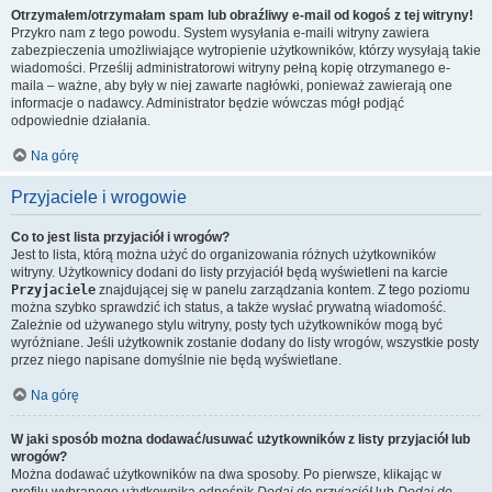
Otrzymałem/otrzymałam spam lub obraźliwy e-mail od kogoś z tej witryny!
Przykro nam z tego powodu. System wysyłania e-maili witryny zawiera
zabezpieczenia umożliwiające wytropienie użytkowników, którzy wysyłają takie
wiadomości. Prześlij administratorowi witryny pełną kopię otrzymanego e-
maila – ważne, aby były w niej zawarte nagłówki, ponieważ zawierają one
informacje o nadawcy. Administrator będzie wówczas mógł podjąć
odpowiednie działania.
Na górę
Przyjaciele i wrogowie
Co to jest lista przyjaciół i wrogów?
Jest to lista, którą można użyć do organizowania różnych użytkowników
witryny. Użytkownicy dodani do listy przyjaciół będą wyświetleni na karcie
Przyjaciele
znajdującej się w panelu zarządzania kontem. Z tego poziomu
można szybko sprawdzić ich status, a także wysłać prywatną wiadomość.
Zależnie od używanego stylu witryny, posty tych użytkowników mogą być
wyróżniane. Jeśli użytkownik zostanie dodany do listy wrogów, wszystkie posty
przez niego napisane domyślnie nie będą wyświetlane.
Na górę
W jaki sposób można dodawać/usuwać użytkowników z listy przyjaciół lub
wrogów?
Można dodawać użytkowników na dwa sposoby. Po pierwsze, klikając w