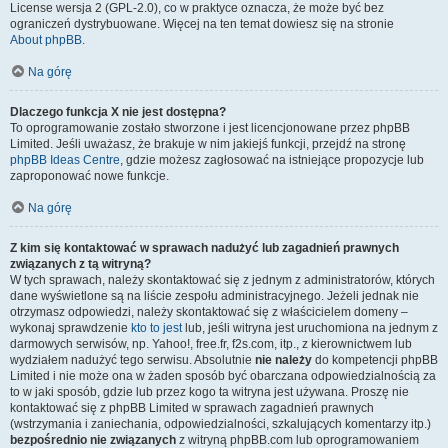
License wersja 2 (GPL-2.0), co w praktyce oznacza, że może być bez
ograniczeń dystrybuowane. Więcej na ten temat dowiesz się na stronie
About phpBB
.
Na górę
Dlaczego funkcja X nie jest dostępna?
To oprogramowanie zostało stworzone i jest licencjonowane przez phpBB
Limited. Jeśli uważasz, że brakuje w nim jakiejś funkcji, przejdź na stronę
phpBB Ideas Centre
, gdzie możesz zagłosować na istniejące propozycje lub
zaproponować nowe funkcje.
Na górę
Z kim się kontaktować w sprawach nadużyć lub zagadnień prawnych
związanych z tą witryną?
W tych sprawach, należy skontaktować się z jednym z administratorów, których
dane wyświetlone są na liście zespołu administracyjnego. Jeżeli jednak nie
otrzymasz odpowiedzi, należy skontaktować się z właścicielem domeny –
wykonaj sprawdzenie
kto to jest
lub, jeśli witryna jest uruchomiona na jednym z
darmowych serwisów, np. Yahoo!, free.fr, f2s.com, itp., z kierownictwem lub
wydziałem nadużyć tego serwisu. Absolutnie
nie należy
do kompetencji phpBB
Limited i nie może ona w żaden sposób być obarczana odpowiedzialnością za
to w jaki sposób, gdzie lub przez kogo ta witryna jest używana. Proszę nie
kontaktować się z phpBB Limited w sprawach zagadnień prawnych
(wstrzymania i zaniechania, odpowiedzialności, szkalujących komentarzy itp.)
bezpośrednio nie związanych
z witryną phpBB.com lub oprogramowaniem