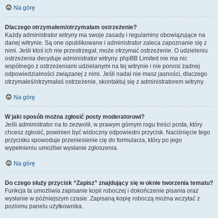
Na górę
Dlaczego otrzymałem/otrzymałam ostrzeżenie?
Każdy administrator witryny ma swoje zasady i regulaminy obowiązujące na
danej witrynie. Są one opublikowane i administrator zaleca zapoznanie się z
nimi. Jeśli ktoś ich nie przestrzegał, może otrzymać ostrzeżenie. O udzieleniu
ostrzeżenia decyduje administrator witryny. phpBB Limited nie ma nic
wspólnego z ostrzeżeniami udzielanymi na tej witrynie i nie ponosi żadnej
odpowiedzialności związanej z nimi. Jeśli nadal nie masz jasności, dlaczego
otrzymałeś/otrzymałaś ostrzeżenie, skontaktuj się z administratorem witryny.
Na górę
W jaki sposób można zgłosić posty moderatorowi?
Jeśli administrator na to zezwolił, w prawym górnym rogu treści posta, który
chcesz zgłosić, powinien być widoczny odpowiedni przycisk. Naciśnięcie tego
przycisku spowoduje przeniesienie cię do formularza, który po jego
wypełnieniu umożliwi wysłanie zgłoszenia.
Na górę
Do czego służy przycisk “Zapisz” znajdujący się w oknie tworzenia tematu?
Funkcja ta umożliwia zapisanie kopii roboczej i dokończenie pisania oraz
wysłanie w późniejszym czasie. Zapisaną kopię roboczą można wczytać z
poziomu panelu użytkownika.