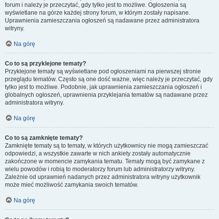
forum i należy je przeczytać, gdy tylko jest to możliwe. Ogłoszenia są
wyświetlane na górze każdej strony forum, w którym zostały napisane.
Uprawnienia zamieszczania ogłoszeń są nadawane przez administratora
witryny.
Na górę
Co to są przyklejone tematy?
Przyklejone tematy są wyświetlane pod ogłoszeniami na pierwszej stronie
przeglądu tematów. Często są one dość ważne, więc należy je przeczytać, gdy
tylko jest to możliwe. Podobnie, jak uprawnienia zamieszczania ogłoszeń i
globalnych ogłoszeń, uprawnienia przyklejania tematów są nadawane przez
administratora witryny.
Na górę
Co to są zamknięte tematy?
Zamknięte tematy są to tematy, w których użytkownicy nie mogą zamieszczać
odpowiedzi, a wszystkie zawarte w nich ankiety zostały automatycznie
zakończone w momencie zamykania tematu. Tematy mogą być zamykane z
wielu powodów i robią to moderatorzy forum lub administratorzy witryny.
Zależnie od uprawnień nadanych przez administratora witryny użytkownik
może mieć możliwość zamykania swoich tematów.
Na górę