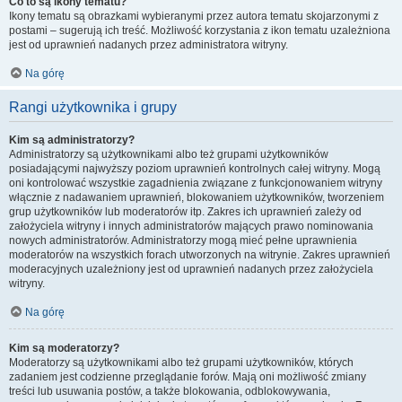
Co to są ikony tematu?
Ikony tematu są obrazkami wybieranymi przez autora tematu skojarzonymi z
postami – sugerują ich treść. Możliwość korzystania z ikon tematu uzależniona
jest od uprawnień nadanych przez administratora witryny.
Na górę
Rangi użytkownika i grupy
Kim są administratorzy?
Administratorzy są użytkownikami albo też grupami użytkowników
posiadającymi najwyższy poziom uprawnień kontrolnych całej witryny. Mogą
oni kontrolować wszystkie zagadnienia związane z funkcjonowaniem witryny
włącznie z nadawaniem uprawnień, blokowaniem użytkowników, tworzeniem
grup użytkowników lub moderatorów itp. Zakres ich uprawnień zależy od
założyciela witryny i innych administratorów mających prawo nominowania
nowych administratorów. Administratorzy mogą mieć pełne uprawnienia
moderatorów na wszystkich forach utworzonych na witrynie. Zakres uprawnień
moderacyjnych uzależniony jest od uprawnień nadanych przez założyciela
witryny.
Na górę
Kim są moderatorzy?
Moderatorzy są użytkownikami albo też grupami użytkowników, których
zadaniem jest codzienne przeglądanie forów. Mają oni możliwość zmiany
treści lub usuwania postów, a także blokowania, odblokowywania,