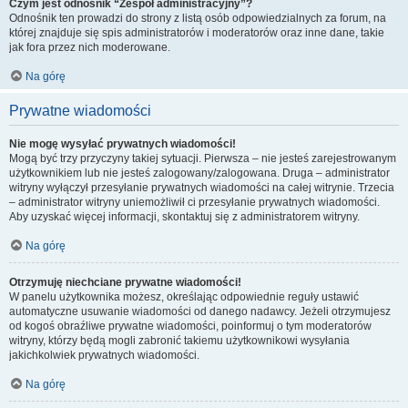
Czym jest odnośnik “Zespół administracyjny”?
Odnośnik ten prowadzi do strony z listą osób odpowiedzialnych za forum, na
której znajduje się spis administratorów i moderatorów oraz inne dane, takie
jak fora przez nich moderowane.
Na górę
Prywatne wiadomości
Nie mogę wysyłać prywatnych wiadomości!
Mogą być trzy przyczyny takiej sytuacji. Pierwsza – nie jesteś zarejestrowanym
użytkownikiem lub nie jesteś zalogowany/zalogowana. Druga – administrator
witryny wyłączył przesyłanie prywatnych wiadomości na całej witrynie. Trzecia
– administrator witryny uniemożliwił ci przesyłanie prywatnych wiadomości.
Aby uzyskać więcej informacji, skontaktuj się z administratorem witryny.
Na górę
Otrzymuję niechciane prywatne wiadomości!
W panelu użytkownika możesz, określając odpowiednie reguły ustawić
automatyczne usuwanie wiadomości od danego nadawcy. Jeżeli otrzymujesz
od kogoś obraźliwe prywatne wiadomości, poinformuj o tym moderatorów
witryny, którzy będą mogli zabronić takiemu użytkownikowi wysyłania
jakichkolwiek prywatnych wiadomości.
Na górę