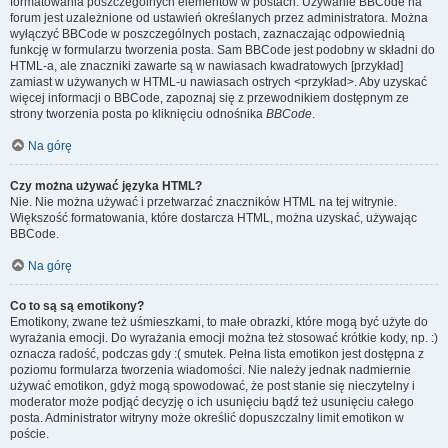
formatowania poszczególnych elementów w postach. Używanie BBCode na
forum jest uzależnione od ustawień określanych przez administratora. Można
wyłączyć BBCode w poszczególnych postach, zaznaczając odpowiednią
funkcję w formularzu tworzenia posta. Sam BBCode jest podobny w składni do
HTML-a, ale znaczniki zawarte są w nawiasach kwadratowych [przykład]
zamiast w używanych w HTML-u nawiasach ostrych <przykład>. Aby uzyskać
więcej informacji o BBCode, zapoznaj się z przewodnikiem dostępnym ze
strony tworzenia posta po kliknięciu odnośnika
BBCode
.
Na górę
Czy można używać języka HTML?
Nie. Nie można używać i przetwarzać znaczników HTML na tej witrynie.
Większość formatowania, które dostarcza HTML, można uzyskać, używając
BBCode.
Na górę
Co to są są emotikony?
Emotikony, zwane też uśmieszkami, to małe obrazki, które mogą być użyte do
wyrażania emocji. Do wyrażania emocji można też stosować krótkie kody, np. :)
oznacza radość, podczas gdy :( smutek. Pełna lista emotikon jest dostępna z
poziomu formularza tworzenia wiadomości. Nie należy jednak nadmiernie
używać emotikon, gdyż mogą spowodować, że post stanie się nieczytelny i
moderator może podjąć decyzję o ich usunięciu bądź też usunięciu całego
posta. Administrator witryny może określić dopuszczalny limit emotikon w
poście.