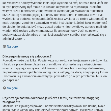
lat. Wówczas należy wykonać instrukcje wysłane na twój adres e-mail. Jeśli nie
to było przyczyną, być może nie została aktywowana rejestracja. Niektóre
witryny przed pierwszym zalogowaniem wymagają aktywowania rejestracji
przez osobę rejestrującą się lub przez administratora. Informacja o tym była
wyświetlona podczas rejestracji. Jeśli została wysłana do ciebie wiadomość e-
mail, postępuj zgodnie z zawartymi w niej instrukcjami. Jeżeli taka wiadomość
do ciebie nie dotarła, być może został podany nieprawidłowy adres e-mail lub
wiadomość została zatrzymana przez filtr antyspamowy. Jeśli na pewno
podany przez ciebie adres e-mail jest prawidłowy, spróbuj skontaktować się z
administratorem.
Na górę
Dlaczego nie mogę się zalogować?
Powodów może być kilka. Po pierwsze sprawdź, czy twoja nazwa użytkownika
i hasło są prawidłowe. Jeżeli są prawidłowe, skontaktuj się z właścicielem
witryny i zapytaj, czy cię nie zablokowano. Istnieje też prawdopodobieństwo,
że problem powoduje błędna konfiguracja witryny, na której znajduje się forum.
Skontaktuj się z właścicielem witryny i powiadom go o tym problemie. Musi on
go naprawić.
Na górę
Rejestracja została dokonana jakiś czas temu, ale teraz nie mogę się
zalogować?!
Możliwe, że z jakiegoś powodu administrator dezaktywował lub usunął twoje
konto. Wiele witryn, aby zmniejszyć rozmiar bazy danych, cyklicznie usuwa