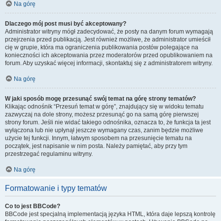
Na górę
Dlaczego mój post musi być akceptowany?
Administrator witryny mógł zadecydować, że posty na danym forum wymagają
przejrzenia przed publikacją. Jest również możliwe, że administrator umieścił
cię w grupie, która ma ograniczenia publikowania postów polegające na
konieczności ich akceptowania przez moderatorów przed opublikowaniem na
forum. Aby uzyskać więcej informacji, skontaktuj się z administratorem witryny.
Na górę
W jaki sposób mogę przesunąć swój temat na górę strony tematów?
Klikając odnośnik “Przesuń temat w górę”, znajdujący się w widoku tematu
zazwyczaj na dole strony, możesz przesunąć go na samą górę pierwszej
strony forum. Jeśli nie widać takiego odnośnika, oznacza to, że funkcja ta jest
wyłączona lub nie upłynął jeszcze wymagany czas, zanim będzie możliwe
użycie tej funkcji. Innym, łatwym sposobem na przesunięcie tematu na
początek, jest napisanie w nim posta. Należy pamiętać, aby przy tym
przestrzegać regulaminu witryny.
Na górę
Formatowanie i typy tematów
Co to jest BBCode?
BBCode jest specjalną implementacją języka HTML, która daje lepszą kontrolę