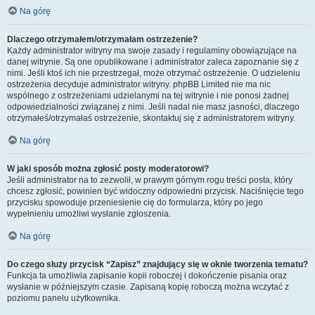
Na górę
Dlaczego otrzymałem/otrzymałam ostrzeżenie?
Każdy administrator witryny ma swoje zasady i regulaminy obowiązujące na
danej witrynie. Są one opublikowane i administrator zaleca zapoznanie się z
nimi. Jeśli ktoś ich nie przestrzegał, może otrzymać ostrzeżenie. O udzieleniu
ostrzeżenia decyduje administrator witryny. phpBB Limited nie ma nic
wspólnego z ostrzeżeniami udzielanymi na tej witrynie i nie ponosi żadnej
odpowiedzialności związanej z nimi. Jeśli nadal nie masz jasności, dlaczego
otrzymałeś/otrzymałaś ostrzeżenie, skontaktuj się z administratorem witryny.
Na górę
W jaki sposób można zgłosić posty moderatorowi?
Jeśli administrator na to zezwolił, w prawym górnym rogu treści posta, który
chcesz zgłosić, powinien być widoczny odpowiedni przycisk. Naciśnięcie tego
przycisku spowoduje przeniesienie cię do formularza, który po jego
wypełnieniu umożliwi wysłanie zgłoszenia.
Na górę
Do czego służy przycisk “Zapisz” znajdujący się w oknie tworzenia tematu?
Funkcja ta umożliwia zapisanie kopii roboczej i dokończenie pisania oraz
wysłanie w późniejszym czasie. Zapisaną kopię roboczą można wczytać z
poziomu panelu użytkownika.