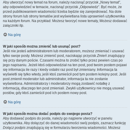
Aby utworzyć nowy temat na forum, należy nacisnąć przycisk „Nowy temat”,
aby odpowiedzieć w temacie, nacisnąć przycisk „Odpowiedz”. Być może, że
przed publikowaniem wiadomości trzeba będzie się zarejestrować. Na dole
strony forum lub strony tematów jest wyświetlana lista uprawnień użytkownika
na każdym forum. Na przykład: Możesz tworzyć nowe tematy, Możesz dodawać
załączniki itp.
Na górę
W jaki sposób można zmienić lub usunąć post?
Jeśli nie jesteś administratorem lub moderatorem, możesz zmieniać i usuwać
tylko swoje posty. Możesz zmienić post, naciskając przycisk
Zmień
znajdujący
się przy danym poście. Czasami można to zrobić tylko przez pewien czas po
jego napisaniu. Jeżeli ktoś odpowiedział na ten post, pod twoim postem pojawi
się informacja ile razy i kiedy ostatni raz post był zmieniany. Informacja ta
wyświetli się tylko wtedy, jeśli ktoś zamieścił pod tym postem kolejny post. Jeśli
post zmienił moderator lub administrator, informacja ta nie zostanie
wyświetlona. Administratorzy i moderatorzy mogą zostawić notatkę z
informacją, dlaczego ten post zmieniali. Zwykli użytkownicy nie mogą usuwać
postów, gdy ktoś zamieścił pod ich postem nowy post.
Na górę
W jaki sposób można dodać podpis do swojego posta?
Aby dodawać podpis do posta, należy go najpierw utworzyć w panelu
użytkownika. Aby dołączyć do danej wiadomości swój podpis, zaznacz funkcję
Dołącz podpis
znajdującą się w formularzu tworzenia wiadomości. Możesz