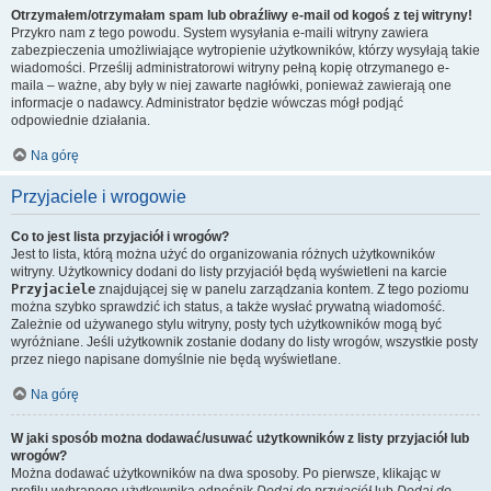
Otrzymałem/otrzymałam spam lub obraźliwy e-mail od kogoś z tej witryny!
Przykro nam z tego powodu. System wysyłania e-maili witryny zawiera
zabezpieczenia umożliwiające wytropienie użytkowników, którzy wysyłają takie
wiadomości. Prześlij administratorowi witryny pełną kopię otrzymanego e-
maila – ważne, aby były w niej zawarte nagłówki, ponieważ zawierają one
informacje o nadawcy. Administrator będzie wówczas mógł podjąć
odpowiednie działania.
Na górę
Przyjaciele i wrogowie
Co to jest lista przyjaciół i wrogów?
Jest to lista, którą można użyć do organizowania różnych użytkowników
witryny. Użytkownicy dodani do listy przyjaciół będą wyświetleni na karcie
Przyjaciele
znajdującej się w panelu zarządzania kontem. Z tego poziomu
można szybko sprawdzić ich status, a także wysłać prywatną wiadomość.
Zależnie od używanego stylu witryny, posty tych użytkowników mogą być
wyróżniane. Jeśli użytkownik zostanie dodany do listy wrogów, wszystkie posty
przez niego napisane domyślnie nie będą wyświetlane.
Na górę
W jaki sposób można dodawać/usuwać użytkowników z listy przyjaciół lub
wrogów?
Można dodawać użytkowników na dwa sposoby. Po pierwsze, klikając w