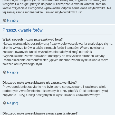
profilu wybranego użytkownika odnośnik
Dodaj do przyjaciół
lub
Dodaj do
wrogów
. Po drugie, przejść do panelu zarządzania swoim kontem i tam na
karcie
Przyjaciele i wrogowie
wprowadzić odpowiednie dane użytkownika. Na
tej samej karcie można także usuwać użytkowników z list.
Na górę
Przeszukiwanie forów
W jaki sposób można przeszukiwać fora?
Należy wprowadzić poszukiwaną frazę w pole wyszukiwania znajdujące się na
stronie wykazu forów, a także stronach forów i tematów. W celu uzyskania
zaawansowanych funkcji wyszukiwania należy kliknąć odnośnik
“Wyszukiwanie zaawansowane” dostępny na wszystkich stronach witryny.
Rozmieszczenie elementów sterujących mechanizmem wyszukiwania może
zależeć od używanego stylu.
Na górę
Dlaczego moje wyszukiwanie nie zwraca wyników?
Prawdopodobnie zapytanie nie było jasno sprecyzowane i zawierało wiele
podobnych zwrotów niezindeksowanych przez phpBB. Dokładnie sprecyzuj
zapytanie – użyj funkcji dostępnych w wyszukiwaniu zaawansowanym.
Na górę
Dlaczego moje wyszukiwanie zwraca pustą stronę?!