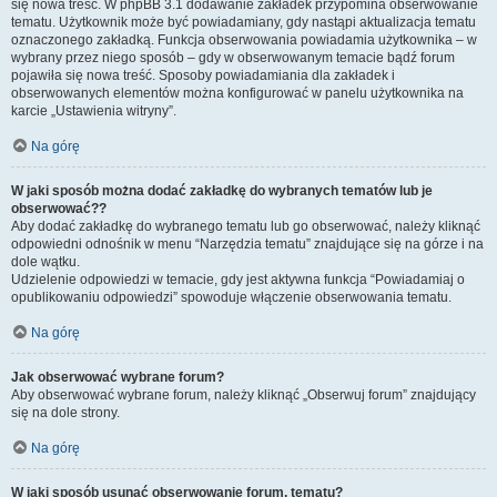
się nowa treść. W phpBB 3.1 dodawanie zakładek przypomina obserwowanie
tematu. Użytkownik może być powiadamiany, gdy nastąpi aktualizacja tematu
oznaczonego zakładką. Funkcja obserwowania powiadamia użytkownika – w
wybrany przez niego sposób – gdy w obserwowanym temacie bądź forum
pojawiła się nowa treść. Sposoby powiadamiania dla zakładek i
obserwowanych elementów można konfigurować w panelu użytkownika na
karcie „Ustawienia witryny”.
Na górę
W jaki sposób można dodać zakładkę do wybranych tematów lub je
obserwować??
Aby dodać zakładkę do wybranego tematu lub go obserwować, należy kliknąć
odpowiedni odnośnik w menu “Narzędzia tematu” znajdujące się na górze i na
dole wątku.
Udzielenie odpowiedzi w temacie, gdy jest aktywna funkcja “Powiadamiaj o
opublikowaniu odpowiedzi” spowoduje włączenie obserwowania tematu.
Na górę
Jak obserwować wybrane forum?
Aby obserwować wybrane forum, należy kliknąć „Obserwuj forum” znajdujący
się na dole strony.
Na górę
W jaki sposób usunąć obserwowanie forum, tematu?