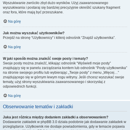
Wyszukiwanie zwróciło zbyt dużo wyników. Użyj zaawansowanego
wyszukiwania i postaraj się bardziej precyzyjnie określić szukany fragment
oraz fora, które mają być przeszukane.
Na górę
Jak można wyszukać użytkowników?
Przejdź na stronę “Użytkownicy” i kliknij odnośnik “Znajdź użytkownika”.
Na górę
W jaki sposób można znaleźć swoje posty i tematy?
Swoje posty można znaleźć, klikając odnośnik “Wyświetl moje posty”
znajdujący się w panelu zarządzania kontem lub odnośnik “Posty użytkownika”
na stronie swojego profilu lub wybierając „Twoje posty” z menu „Więcej…”
znajdującego się w górnym lewym rogu witryny. Jeśli chcesz wyszukać swoje
tematy, użyj strony wyszukiwania zaawansowanego i skorzystaj z
odpowiednich funkcji.
Na górę
Obserwowanie tematów i zakładki
Jaka jest różnica między dodaniem zakładki a obserwowaniem?
Dodawanie zakładek w phpBB 3.0 działa podobnie jak dodawanie zakładek w
przeglądarce. Użytkownik nie dostaje powiadomienia, gdy w temacie pojawia