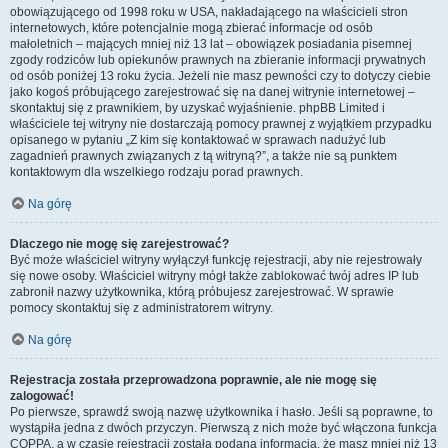
obowiązującego od 1998 roku w USA, nakładającego na właścicieli stron
internetowych, które potencjalnie mogą zbierać informacje od osób
małoletnich – mających mniej niż 13 lat – obowiązek posiadania pisemnej
zgody rodziców lub opiekunów prawnych na zbieranie informacji prywatnych
od osób poniżej 13 roku życia. Jeżeli nie masz pewności czy to dotyczy ciebie
jako kogoś próbującego zarejestrować się na danej witrynie internetowej –
skontaktuj się z prawnikiem, by uzyskać wyjaśnienie. phpBB Limited i
właściciele tej witryny nie dostarczają pomocy prawnej z wyjątkiem przypadku
opisanego w pytaniu „Z kim się kontaktować w sprawach nadużyć lub
zagadnień prawnych związanych z tą witryną?”, a także nie są punktem
kontaktowym dla wszelkiego rodzaju porad prawnych.
Na górę
Dlaczego nie mogę się zarejestrować?
Być może właściciel witryny wyłączył funkcję rejestracji, aby nie rejestrowały
się nowe osoby. Właściciel witryny mógł także zablokować twój adres IP lub
zabronił nazwy użytkownika, którą próbujesz zarejestrować. W sprawie
pomocy skontaktuj się z administratorem witryny.
Na górę
Rejestracja została przeprowadzona poprawnie, ale nie mogę się
zalogować!
Po pierwsze, sprawdź swoją nazwę użytkownika i hasło. Jeśli są poprawne, to
wystąpiła jedna z dwóch przyczyn. Pierwszą z nich może być włączona funkcja
COPPA, a w czasie rejestracji została podana informacja, że masz mniej niż 13