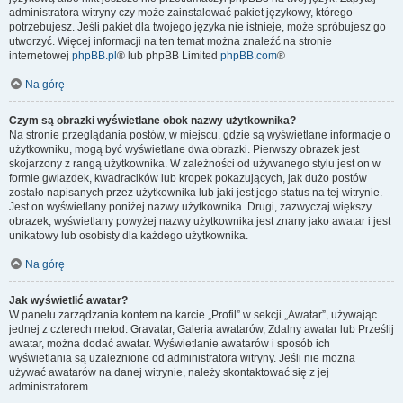
administratora witryny czy może zainstalować pakiet językowy, którego
potrzebujesz. Jeśli pakiet dla twojego języka nie istnieje, może spróbujesz go
utworzyć. Więcej informacji na ten temat można znaleźć na stronie
internetowej
phpBB.pl
® lub phpBB Limited
phpBB.com
®
Na górę
Czym są obrazki wyświetlane obok nazwy użytkownika?
Na stronie przeglądania postów, w miejscu, gdzie są wyświetlane informacje o
użytkowniku, mogą być wyświetlane dwa obrazki. Pierwszy obrazek jest
skojarzony z rangą użytkownika. W zależności od używanego stylu jest on w
formie gwiazdek, kwadracików lub kropek pokazujących, jak dużo postów
zostało napisanych przez użytkownika lub jaki jest jego status na tej witrynie.
Jest on wyświetlany poniżej nazwy użytkownika. Drugi, zazwyczaj większy
obrazek, wyświetlany powyżej nazwy użytkownika jest znany jako awatar i jest
unikatowy lub osobisty dla każdego użytkownika.
Na górę
Jak wyświetlić awatar?
W panelu zarządzania kontem na karcie „Profil” w sekcji „Awatar”, używając
jednej z czterech metod: Gravatar, Galeria awatarów, Zdalny awatar lub Prześlij
awatar, można dodać awatar. Wyświetlanie awatarów i sposób ich
wyświetlania są uzależnione od administratora witryny. Jeśli nie można
używać awatarów na danej witrynie, należy skontaktować się z jej
administratorem.