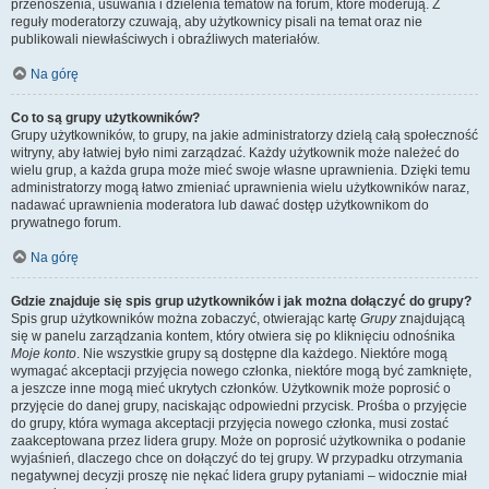
przenoszenia, usuwania i dzielenia tematów na forum, które moderują. Z
reguły moderatorzy czuwają, aby użytkownicy pisali na temat oraz nie
publikowali niewłaściwych i obraźliwych materiałów.
Na górę
Co to są grupy użytkowników?
Grupy użytkowników, to grupy, na jakie administratorzy dzielą całą społeczność
witryny, aby łatwiej było nimi zarządzać. Każdy użytkownik może należeć do
wielu grup, a każda grupa może mieć swoje własne uprawnienia. Dzięki temu
administratorzy mogą łatwo zmieniać uprawnienia wielu użytkowników naraz,
nadawać uprawnienia moderatora lub dawać dostęp użytkownikom do
prywatnego forum.
Na górę
Gdzie znajduje się spis grup użytkowników i jak można dołączyć do grupy?
Spis grup użytkowników można zobaczyć, otwierając kartę
Grupy
znajdującą
się w panelu zarządzania kontem, który otwiera się po kliknięciu odnośnika
Moje konto
. Nie wszystkie grupy są dostępne dla każdego. Niektóre mogą
wymagać akceptacji przyjęcia nowego członka, niektóre mogą być zamknięte,
a jeszcze inne mogą mieć ukrytych członków. Użytkownik może poprosić o
przyjęcie do danej grupy, naciskając odpowiedni przycisk. Prośba o przyjęcie
do grupy, która wymaga akceptacji przyjęcia nowego członka, musi zostać
zaakceptowana przez lidera grupy. Może on poprosić użytkownika o podanie
wyjaśnień, dlaczego chce on dołączyć do tej grupy. W przypadku otrzymania
negatywnej decyzji proszę nie nękać lidera grupy pytaniami – widocznie miał