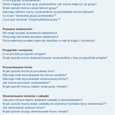
Co to są grupy użytkowników?
Gdzie znajduje się spis grup użytkowników i jak można dołączyć do grupy?
W jaki sposób można zostać liderem grupy?
Dlaczego niektóre nazwy użytkowników są wyświetlane innymi kolorami?
Co to jest “Domyślna grupa użytkownika”?
Czym jest odnośnik “Zespół administracyjny”?
Prywatne wiadomości
Nie mogę wysyłać prywatnych wiadomości!
Otrzymuję niechciane prywatne wiadomości!
Otrzymałem/otrzymałam spam lub obraźliwy e-mail od kogoś z tej witryny!
Przyjaciele i wrogowie
Co to jest lista przyjaciół i wrogów?
W jaki sposób można dodawać/usuwać użytkowników z listy przyjaciół lub wrogów?
Przeszukiwanie forów
W jaki sposób można przeszukiwać fora?
Dlaczego moje wyszukiwanie nie zwraca wyników?
Dlaczego moje wyszukiwanie zwraca pustą stronę?!
Jak można wyszukać użytkowników?
W jaki sposób można znaleźć swoje posty i tematy?
Obserwowanie tematów i zakładki
Jaka jest różnica między dodaniem zakładki a obserwowaniem?
W jaki sposób można dodać zakładkę do wybranych tematów lub je obserwować??
Jak obserwować wybrane forum?
W jaki sposób usunąć obserwowanie forum, tematu?