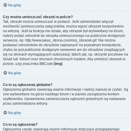
Na górę
Czy można umieszczać obrazki w poście?
Tak, obrazki można umieszczać w postach. Jeśli administrator włączył
możliwość zamieszczania załączników, można wgrać obrazek bezpośrednio
na witrynę. Jeśli ta funkcja nie działa, aby obrazek był wyświetlany na forum,
należy podać odnośnik do obrazka umieszczonego na publicznie dostępnym
serwerze, np. http://www.jakas_strona.com/moj_obrazek.gif. Nie można
podawać odnośników do obrazków zapisanych na prywatnym komputerze,
chyba że jest publicznie dostępnym serwerem ani do obrazków znajdujących
się na stronach wymagających autoryzacji, takich jak, np. skrzynki pocztowe na
Gmail lub Yahoo! oraz stronach chronionych hasłem. Aby umieścić obrazek w
poście, użyj znacznika BBCode
[img]
.
Na górę
Co to są ogłoszenia globalne?
Ogłoszenia globalne zawierają ważne informacje i należy zawsze je czytać. Są
one wyświetlane na górze każdego forum i w panelu zarządzania kontem
użytkownika. Uprawnienia zamieszczania ogłoszeń globalnych są nadawane
przez administratora witryny.
Na górę
Co to są ogłoszenia?
Ogłoszenia często zawierają ważne informacje dotyczące przeglądanego