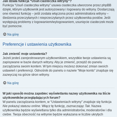
Jak działa funkcja “Usuń ciasteczka witryny”?
Funkcja “Usuń ciasteczka witryny” usuwa ciasteczka utworzone przez phpBB
dzięki, którym użytkownik jest autoryzowany i logowany do witryny. Dostarczają
one również funkcję – jeśli została włączona przez administratora witryny –
śledzenia przeczytanych i nieprzeczytanych przez użytkownika postów. Jeśli
występują problemy z logowaniem/wylogowaniem, usunięcie ciasteczek może
być pomocne.
Na górę
Preferencje i ustawienia użytkownika
Jak zmienić moje ustawienia?
Jeżeli jesteś zarejestrowanym użytkownikiem, wszystkie twoje ustawienia są
zapisywane w bazie danych witryny. Aby je zmienić, przejdź do panelu
zarządzania swoim kontem. W tym miejscu możesz dokonać zmian swoich
ustawień i preferencji. Odnośnik do panelu o nazwie “Moje konto” znajduje się
zazwyczaj na górze stron witryny.
Na górę
W jaki sposób można zapobiec wyświetlaniu nazwy użytkownika na liście
użytkowników przeglądających forum?
W panelu zarządzania kontem, w “Ustawieniach witryny” znajduje się funkcja
Nie pokazuj statusu online
. Włącz tę funkcję, zaznaczając
Tak
. Nazwa
użytkownika będzie wyświetlana tylko dla administratorów, moderatorów i dla
ciebie. Twoja obecność na witrynie będzie wykazana w liczbie ukrytych