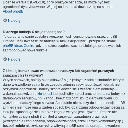
License wersja 2 (GPL-2.0), co w praktyce oznacza, że może być bez
ograniczeń dystrybuowane. Więcej na ten temat dowiesz się na stronie
About phpBB
.
Na górę
Dlaczego funkcja X nie jest dostępna?
To oprogramowanie zostało stworzone i jest licencjonowane przez phpBB
Limited. Jeśli uważasz, że brakuje w nim jakiejś funkcji, przejdź na stronę
phpBB Ideas Centre
, gdzie możesz zagłosować na istniejące propozycje lub
zaproponować nowe funkcje.
Na górę
Z kim się kontaktować w sprawach nadużyć lub zagadnień prawnych
związanych z tą witryną?
W tych sprawach, należy skontaktować się z jednym z administratorów, których
dane wyświetlone są na liście zespołu administracyjnego. Jeżeli jednak nie
otrzymasz odpowiedzi, należy skontaktować się z właścicielem domeny –
wykonaj sprawdzenie
kto to jest
lub, jeśli witryna jest uruchomiona na jednym z
darmowych serwisów, np. Yahoo!, free.fr, f2s.com, itp., z kierownictwem lub
wydziałem nadużyć tego serwisu. Absolutnie
nie należy
do kompetencji phpBB
Limited i nie może ona w żaden sposób być obarczana odpowiedzialnością za
to w jaki sposób, gdzie lub przez kogo ta witryna jest używana. Proszę nie
kontaktować się z phpBB Limited w sprawach zagadnień prawnych
(wstrzymania i zaniechania, odpowiedzialności, szkalujących komentarzy itp.)
bezpośrednio nie związanych
z witryną phpBB.com lub oprogramowaniem