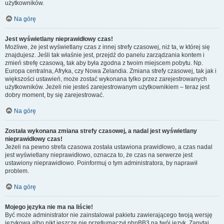
użytkowników.
Na górę
Jest wyświetlany nieprawidłowy czas!
Możliwe, że jest wyświetlany czas z innej strefy czasowej, niż ta, w której się
znajdujesz. Jeśli tak właśnie jest, przejdź do panelu zarządzania kontem i
zmień strefę czasową, tak aby była zgodna z twoim miejscem pobytu. Np.
Europa centralna, Afryka, czy Nowa Zelandia. Zmiana strefy czasowej, tak jak i
większości ustawień, może zostać wykonana tylko przez zarejestrowanych
użytkowników. Jeżeli nie jesteś zarejestrowanym użytkownikiem – teraz jest
dobry moment, by się zarejestrować.
Na górę
Została wykonana zmiana strefy czasowej, a nadal jest wyświetlany
nieprawidłowy czas!
Jeżeli na pewno strefa czasowa została ustawiona prawidłowo, a czas nadal
jest wyświetlany nieprawidłowo, oznacza to, że czas na serwerze jest
ustawiony nieprawidłowo. Poinformuj o tym administratora, by naprawił
problem.
Na górę
Mojego języka nie ma na liście!
Być może administrator nie zainstalował pakietu zawierającego twoją wersję
językową albo nikt jeszcze nie przetłumaczył phpBB3 na twój język. Zapytaj