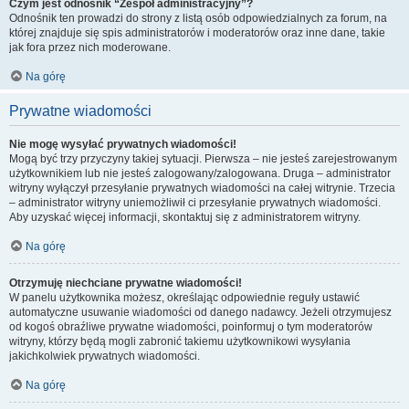
Czym jest odnośnik “Zespół administracyjny”?
Odnośnik ten prowadzi do strony z listą osób odpowiedzialnych za forum, na
której znajduje się spis administratorów i moderatorów oraz inne dane, takie
jak fora przez nich moderowane.
Na górę
Prywatne wiadomości
Nie mogę wysyłać prywatnych wiadomości!
Mogą być trzy przyczyny takiej sytuacji. Pierwsza – nie jesteś zarejestrowanym
użytkownikiem lub nie jesteś zalogowany/zalogowana. Druga – administrator
witryny wyłączył przesyłanie prywatnych wiadomości na całej witrynie. Trzecia
– administrator witryny uniemożliwił ci przesyłanie prywatnych wiadomości.
Aby uzyskać więcej informacji, skontaktuj się z administratorem witryny.
Na górę
Otrzymuję niechciane prywatne wiadomości!
W panelu użytkownika możesz, określając odpowiednie reguły ustawić
automatyczne usuwanie wiadomości od danego nadawcy. Jeżeli otrzymujesz
od kogoś obraźliwe prywatne wiadomości, poinformuj o tym moderatorów
witryny, którzy będą mogli zabronić takiemu użytkownikowi wysyłania
jakichkolwiek prywatnych wiadomości.
Na górę