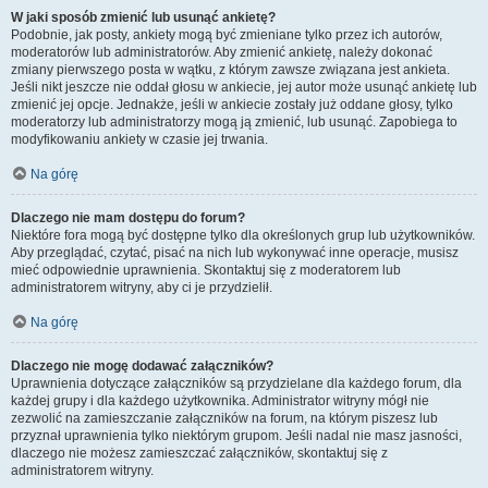
W jaki sposób zmienić lub usunąć ankietę?
Podobnie, jak posty, ankiety mogą być zmieniane tylko przez ich autorów,
moderatorów lub administratorów. Aby zmienić ankietę, należy dokonać
zmiany pierwszego posta w wątku, z którym zawsze związana jest ankieta.
Jeśli nikt jeszcze nie oddał głosu w ankiecie, jej autor może usunąć ankietę lub
zmienić jej opcje. Jednakże, jeśli w ankiecie zostały już oddane głosy, tylko
moderatorzy lub administratorzy mogą ją zmienić, lub usunąć. Zapobiega to
modyfikowaniu ankiety w czasie jej trwania.
Na górę
Dlaczego nie mam dostępu do forum?
Niektóre fora mogą być dostępne tylko dla określonych grup lub użytkowników.
Aby przeglądać, czytać, pisać na nich lub wykonywać inne operacje, musisz
mieć odpowiednie uprawnienia. Skontaktuj się z moderatorem lub
administratorem witryny, aby ci je przydzielił.
Na górę
Dlaczego nie mogę dodawać załączników?
Uprawnienia dotyczące załączników są przydzielane dla każdego forum, dla
każdej grupy i dla każdego użytkownika. Administrator witryny mógł nie
zezwolić na zamieszczanie załączników na forum, na którym piszesz lub
przyznał uprawnienia tylko niektórym grupom. Jeśli nadal nie masz jasności,
dlaczego nie możesz zamieszczać załączników, skontaktuj się z
administratorem witryny.