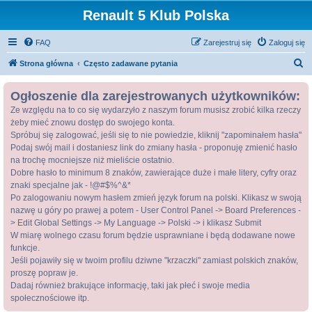
Renault 5 Klub Polska
FAQ
Zarejestruj się
Zaloguj się
S
Strona główna
Często zadawane pytania
z
Ogłoszenie dla zarejestrowanych użytkowników:
u
Ze względu na to co się wydarzyło z naszym forum musisz zrobić kilka rzeczy
k
żeby mieć znowu dostęp do swojego konta.
a
Spróbuj się zalogować, jeśli się to nie powiedzie, kliknij "zapominałem hasła"
j
Podaj swój mail i dostaniesz link do zmiany hasła - proponuję zmienić hasło
na trochę mocniejsze niż mieliście ostatnio.
Dobre hasło to minimum 8 znaków, zawierające duże i małe litery, cyfry oraz
znaki specjalne jak - !@#$%^&*
Po zalogowaniu nowym hasłem zmień język forum na polski. Klikasz w swoją
nazwę u góry po prawej a potem - User Control Panel -> Board Preferences -
> Edit Global Settings -> My Language -> Polski -> i klikasz Submit
W miarę wolnego czasu forum będzie usprawniane i będą dodawane nowe
funkcje.
Jeśli pojawiły się w twoim profilu dziwne "krzaczki" zamiast polskich znaków,
proszę popraw je.
Dadaj również brakujące informację, taki jak płeć i swoje media
społecznościowe itp.