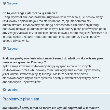
Na górę
Co to jest ranga i jak można ją zmienić?
Rangi wyświetlane pod nazwami użytkowników oznaczają, ile postów dany
użytkownik napisał lub jaki ma status na forum, np. moderatora czy
administratora. Użytkownicy nie mogą bezpośrednio zmieniać stylu rang,
ponieważ ustawia je administrator witryny. Nie należy pisać postów tylko po to,
aby zwiększyć swój licznik postów i przez to swoją rangę. Większość witryn nie
toleruje takich działań i moderator lub administrator obniży licznik postów
takiego użytkownika.
Na górę
Podczas próby wysłania wiadomości e-mail do użytkownika witryna prosi
mnie o zalogowanie. Dlaczego?
Tylko zarejestrowani użytkownicy mogą wysyłać e-maile do innych
użytkowników przez wbudowany formularz wysyłania e-maili i tylko wtedy,
jeżeli administrator włączył tę funkcję. Ma to zabezpieczać przed
nieprawidłowym używaniem systemu poczty elektronicznej witryny przez
anonimowych użytkowników.
Na górę
Problemy z pisaniem
Jak utworzyć nowy temat na forum lub wysłać odpowiedź w temacie?