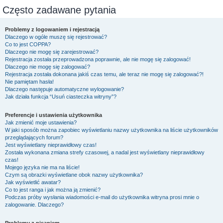
Często zadawane pytania
Problemy z logowaniem i rejestracją
Dlaczego w ogóle muszę się rejestrować?
Co to jest COPPA?
Dlaczego nie mogę się zarejestrować?
Rejestracja została przeprowadzona poprawnie, ale nie mogę się zalogować!
Dlaczego nie mogę się zalogować?
Rejestracja została dokonana jakiś czas temu, ale teraz nie mogę się zalogować?!
Nie pamiętam hasła!
Dlaczego następuje automatyczne wylogowanie?
Jak działa funkcja “Usuń ciasteczka witryny”?
Preferencje i ustawienia użytkownika
Jak zmienić moje ustawienia?
W jaki sposób można zapobiec wyświetlaniu nazwy użytkownika na liście użytkowników
przeglądających forum?
Jest wyświetlany nieprawidłowy czas!
Została wykonana zmiana strefy czasowej, a nadal jest wyświetlany nieprawidłowy
czas!
Mojego języka nie ma na liście!
Czym są obrazki wyświetlane obok nazwy użytkownika?
Jak wyświetlić awatar?
Co to jest ranga i jak można ją zmienić?
Podczas próby wysłania wiadomości e-mail do użytkownika witryna prosi mnie o
zalogowanie. Dlaczego?