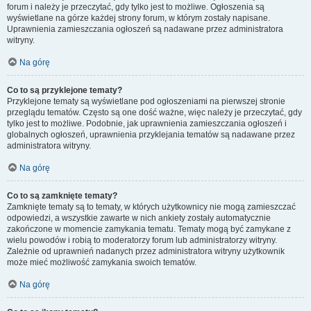
forum i należy je przeczytać, gdy tylko jest to możliwe. Ogłoszenia są
wyświetlane na górze każdej strony forum, w którym zostały napisane.
Uprawnienia zamieszczania ogłoszeń są nadawane przez administratora
witryny.
Na górę
Co to są przyklejone tematy?
Przyklejone tematy są wyświetlane pod ogłoszeniami na pierwszej stronie
przeglądu tematów. Często są one dość ważne, więc należy je przeczytać, gdy
tylko jest to możliwe. Podobnie, jak uprawnienia zamieszczania ogłoszeń i
globalnych ogłoszeń, uprawnienia przyklejania tematów są nadawane przez
administratora witryny.
Na górę
Co to są zamknięte tematy?
Zamknięte tematy są to tematy, w których użytkownicy nie mogą zamieszczać
odpowiedzi, a wszystkie zawarte w nich ankiety zostały automatycznie
zakończone w momencie zamykania tematu. Tematy mogą być zamykane z
wielu powodów i robią to moderatorzy forum lub administratorzy witryny.
Zależnie od uprawnień nadanych przez administratora witryny użytkownik
może mieć możliwość zamykania swoich tematów.
Na górę