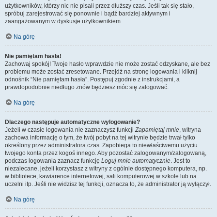
użytkowników, którzy nic nie pisali przez dłuższy czas. Jeśli tak się stało,
spróbuj zarejestrować się ponownie i bądź bardziej aktywnym i
zaangażowanym w dyskusje użytkownikiem.
Na górę
Nie pamiętam hasła!
Zachowaj spokój! Twoje hasło wprawdzie nie może zostać odzyskane, ale bez
problemu może zostać zresetowane. Przejdź na stronę logowania i kliknij
odnośnik “Nie pamiętam hasła”. Postępuj zgodnie z instrukcjami, a
prawdopodobnie niedługo znów będziesz móc się zalogować.
Na górę
Dlaczego następuje automatyczne wylogowanie?
Jeżeli w czasie logowania nie zaznaczysz funkcji
Zapamiętaj mnie
, witryna
zachowa informację o tym, że twój pobyt na tej witrynie będzie trwał tylko
określony przez administratora czas. Zapobiega to niewłaściwemu użyciu
twojego konta przez kogoś innego. Aby pozostać zalogowanym/zalogowaną,
podczas logowania zaznacz funkcję
Loguj mnie automatycznie
. Jest to
niezalecane, jeżeli korzystasz z witryny z ogólnie dostępnego komputera, np.
w bibliotece, kawiarence internetowej, sali komputerowej w szkole lub na
uczelni itp. Jeśli nie widzisz tej funkcji, oznacza to, że administrator ją wyłączył.
Na górę