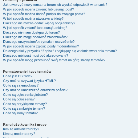
Problemy z pisaniem
Jak utworzyć nowy temat na forum lub wysłać odpowiedź w temacie?
W jaki sposób można zmienić lub usunąć post?
W jaki sposób można dodać podpis do swojego posta?
W jaki sposób można utworzyć ankietę?
Dlaczego nie można dodać więcej opcji ankiety?
W jaki sposób zmienić lub usunąć ankietę?
Dlaczego nie mam dostępu do forum?
Dlaczego nie mogę dodawać załączników?
Dlaczego otrzymałem/otrzymałam ostrzeżenie?
W jaki sposób można zgłosić posty moderatorowi?
Do czego służy przycisk “Zapisz” znajdujący się w oknie tworzenia tematu?
Dlaczego mój post musi być akceptowany?
W jaki sposób mogę przesunąć swój temat na górę strony tematów?
Formatowanie i typy tematów
Co to jest BBCode?
Czy można używać języka HTML?
Co to są są emotikony?
Czy można umieszczać obrazki w poście?
Co to są ogłoszenia globalne?
Co to są ogłoszenia?
Co to są przyklejone tematy?
Co to są zamknięte tematy?
Co to są ikony tematu?
Rangi użytkownika i grupy
Kim są administratorzy?
Kim są moderatorzy?