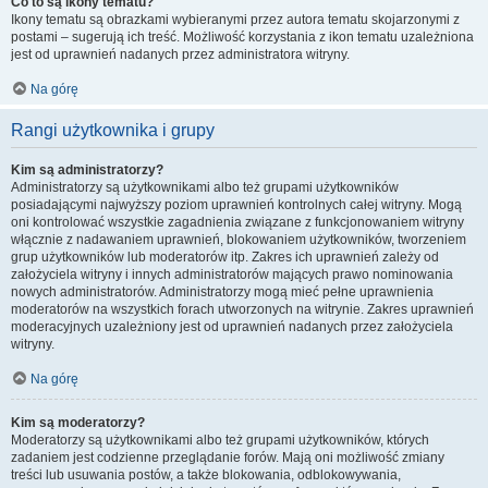
Co to są ikony tematu?
Ikony tematu są obrazkami wybieranymi przez autora tematu skojarzonymi z
postami – sugerują ich treść. Możliwość korzystania z ikon tematu uzależniona
jest od uprawnień nadanych przez administratora witryny.
Na górę
Rangi użytkownika i grupy
Kim są administratorzy?
Administratorzy są użytkownikami albo też grupami użytkowników
posiadającymi najwyższy poziom uprawnień kontrolnych całej witryny. Mogą
oni kontrolować wszystkie zagadnienia związane z funkcjonowaniem witryny
włącznie z nadawaniem uprawnień, blokowaniem użytkowników, tworzeniem
grup użytkowników lub moderatorów itp. Zakres ich uprawnień zależy od
założyciela witryny i innych administratorów mających prawo nominowania
nowych administratorów. Administratorzy mogą mieć pełne uprawnienia
moderatorów na wszystkich forach utworzonych na witrynie. Zakres uprawnień
moderacyjnych uzależniony jest od uprawnień nadanych przez założyciela
witryny.
Na górę
Kim są moderatorzy?
Moderatorzy są użytkownikami albo też grupami użytkowników, których
zadaniem jest codzienne przeglądanie forów. Mają oni możliwość zmiany
treści lub usuwania postów, a także blokowania, odblokowywania,