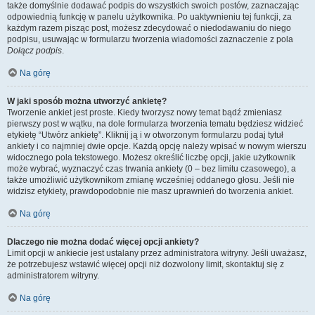
także domyślnie dodawać podpis do wszystkich swoich postów, zaznaczając
odpowiednią funkcję w panelu użytkownika. Po uaktywnieniu tej funkcji, za
każdym razem pisząc post, możesz zdecydować o niedodawaniu do niego
podpisu, usuwając w formularzu tworzenia wiadomości zaznaczenie z pola
Dołącz podpis
.
Na górę
W jaki sposób można utworzyć ankietę?
Tworzenie ankiet jest proste. Kiedy tworzysz nowy temat bądź zmieniasz
pierwszy post w wątku, na dole formularza tworzenia tematu będziesz widzieć
etykietę “Utwórz ankietę”. Kliknij ją i w otworzonym formularzu podaj tytuł
ankiety i co najmniej dwie opcje. Każdą opcję należy wpisać w nowym wierszu
widocznego pola tekstowego. Możesz określić liczbę opcji, jakie użytkownik
może wybrać, wyznaczyć czas trwania ankiety (0 – bez limitu czasowego), a
także umożliwić użytkownikom zmianę wcześniej oddanego głosu. Jeśli nie
widzisz etykiety, prawdopodobnie nie masz uprawnień do tworzenia ankiet.
Na górę
Dlaczego nie można dodać więcej opcji ankiety?
Limit opcji w ankiecie jest ustalany przez administratora witryny. Jeśli uważasz,
że potrzebujesz wstawić więcej opcji niż dozwolony limit, skontaktuj się z
administratorem witryny.
Na górę